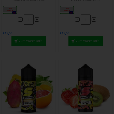
10ml
10ml
0x
0x
-
-
+
+
€15,50
€15,50
Zum Warenkorb
Zum Warenkorb