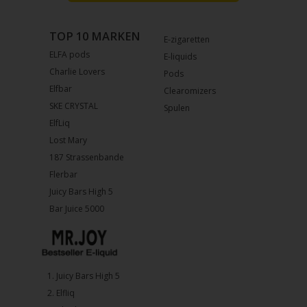
TOP 10 MARKEN
E-zigaretten
ELFA pods
E-liquids
Charlie Lovers
Pods
Elfbar
Clearomizers
SKE CRYSTAL
Spulen
ElfLiq
Lost Mary
187 Strassenbande
Flerbar
Juicy Bars High 5
Bar Juice 5000
1.⁠ ⁠Juicy Bars High 5
2.⁠ ⁠⁠Elfliq