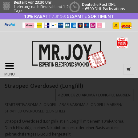
Bestellt vor 23:30 Uhr
Deutsche Post DHL
Lieferung nach Deutschland 1-2
+ 6500 DHL Packstations
Tage
10% RABATT
GESAMTE SORTIMENT
AUF DAS
MENU
Strapped Overdosed (Longfill)
ZURÜCK ZU AROMA / LONGFILL MARKEN
STARTSEITE
/
AROMA / LONGFILL / BASIS
/
AROMA / LONGFILL MARKEN
/
STRAPPED OVERDOSED (LONGFILL)
Strapped Overdosed (Longfill) ist ein Longfill mit einem 10ml-Aroma.
Durch Hinzufügen eines Nikotinboosters oder einer Basis wird ein
gebrauchsfertiges E-Liquid hergestellt.