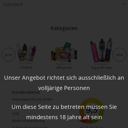
Kategorien
e
prev
next
e liquid
elfa pods
big puff vape
Unser Angebot richtet sich ausschließlich an
volljärige Personen
Kundendienst
Impressum Mr-joy GmbH
Um diese Seite zu betreten müssen Sie
Retouren-Portal
AGB
mindestens 18 Jahre alt sein
Widerrufsbelehrung
Datenschutzerklärung