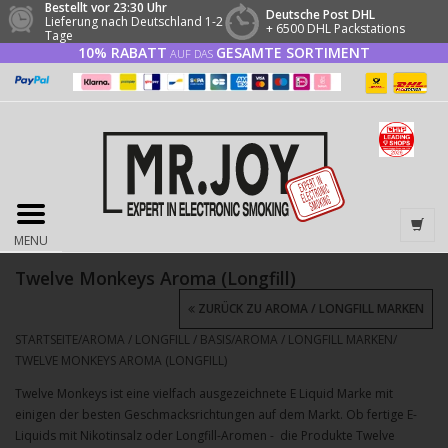
Bestellt vor 23:30 Uhr
Deutsche Post DHL
Lieferung nach Deutschland 1-2
+ 6500 DHL Packstations
Tage
10% RABATT
GESAMTE SORTIMENT
AUF DAS
MENU
Twelve Monkeys Aroma (Longfill)
ZURÜCK ZU AROMA / LONGFILL MARKEN
STARTSEITE
/
AROMA / LONGFILL / BASIS
/
AROMA / LONGFILL MARKEN
/
TWELVE MONKEYS AROMA (LONGFILL)
Twelve Monkeys
ist eine vielfach ausgezeichnete E Liquid Marke mit
einigen der besten Geschmacksrichtungen auf dem Markt. Ob fertige E-
Liquids mit Nikotinsalz oder Longfill-Aromen - die Produkte
Twelve