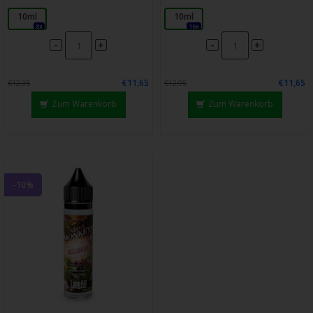
10ml
10ml
8x
16x
-
-
+
+
€11,65
€11,65
€12,95
€12,95
Zum Warenkorb
Zum Warenkorb
-10%