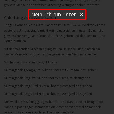
größere Menge der perfekten Mischung verfügbar haben möchten.
Nein, ich bin unter 18
Anleitung zum Anmischen
Longfills können Sie in 60 ml Flaschen im 10 ml
Twelve Monkeys Aroma
bestellen. Um das Liquid mit Nikotin einzureichen, müssen Sie nur die
gewünschte Menge an Nikotin Shots hinzugeben und den Rest mit Base
Liquid auffüllen.
Mit der folgenden Mischanleitung stellen Sie schnell und einfach ein
Twelve Monkeys
E- Liquid mit der gewünschten Nikotinstärke her.
Mischanleitung - 60 ml Longfill Aroma
Nikotingehalt 1,5mg
4,5ml Nikotin Shots mit 20mg/ml dazugeben
Nikotingehalt 3mg
9ml Nikotin Shot mit 20mg/ml dazugeben
Nikotingehalt 6mg
18ml Nikotin Shot mit 20mg/ml dazugeben
Nikotingehalt 9mg
27ml Nikotin Shot mit 20mg/ml dazugeben
Nun wird die Mischung gut geschüttelt - und das Liquid ist fertig. Tipp:
Nach ein paar Tagen schmecken die Aromen manchmal sogar noch
besser, da sich der Geschmack langsam entfaltet.