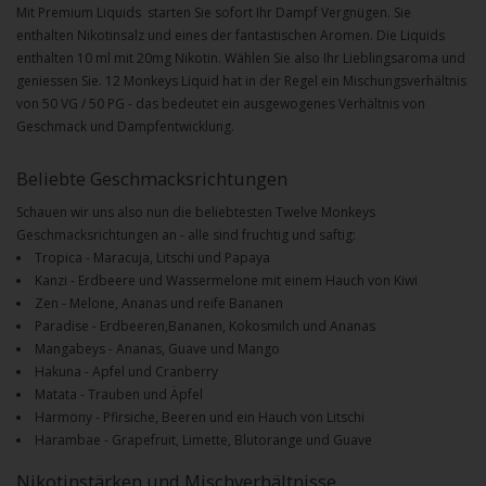
Mit Premium Liquids starten Sie sofort Ihr Dampf Vergnügen. Sie
enthalten Nikotinsalz und eines der fantastischen Aromen. Die Liquids
enthalten 10 ml mit 20mg Nikotin. Wählen Sie also Ihr Lieblingsaroma und
geniessen Sie. 12 Monkeys Liquid hat in der Regel ein Mischungsverhältnis
von 50 VG / 50 PG - das bedeutet ein ausgewogenes Verhältnis von
Geschmack und Dampfentwicklung.
Beliebte Geschmacksrichtungen
Schauen wir uns also nun die beliebtesten
Twelve Monkeys
Geschmacksrichtungen an - alle sind fruchtig und saftig:
Tropica - Maracuja, Litschi und Papaya
Kanzi - Erdbeere und Wassermelone mit einem Hauch von Kiwi
Zen - Melone, Ananas und reife Bananen
Paradise - Erdbeeren,Bananen, Kokosmilch und Ananas
Mangabeys - Ananas, Guave und Mango
Hakuna - Apfel und Cranberry
Matata - Trauben und Äpfel
Harmony - Pfirsiche, Beeren und ein Hauch von Litschi
Harambae - Grapefruit, Limette, Blutorange und Guave
Nikotinstärken und Mischverhältnisse