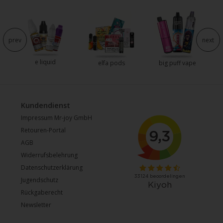
e
prev
next
e liquid
elfa pods
big puff vape
Kundendienst
Impressum Mr-joy GmbH
Retouren-Portal
AGB
Widerrufsbelehrung
Datenschutzerklärung
Jugendschutz
Rückgaberecht
Newsletter