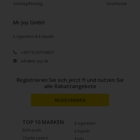
Sonntag/Montag:
Geschlosse
Mr-Joy GmbH
E-zigaretten & E-liquids
+49176 2679 8853
info@mr-joy.de
Registrieren Sie sich jetzt !!! und nutzen Sie
alle Rabattangebote
REGISTRIEREN
TOP 10 MARKEN
E-zigaretten
ELFA pods
E-liquids
Charlie Lovers
Pods