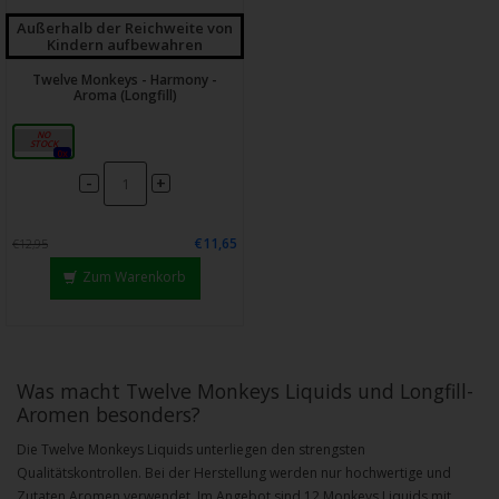
Außerhalb der Reichweite von
Kindern aufbewahren
Twelve Monkeys - Harmony -
Aroma (Longfill)
10ml
0x
-
+
€11,65
€12,95
Zum Warenkorb
Was macht
Twelve Monkeys Liquid
s und Longfill-
Aromen besonders?
Die Twelve Monkeys Liquids unterliegen den strengsten
Qualitätskontrollen. Bei der Herstellung werden nur hochwertige und
Zutaten Aromen verwendet. Im Angebot sind 12 Monkeys Liquids mit