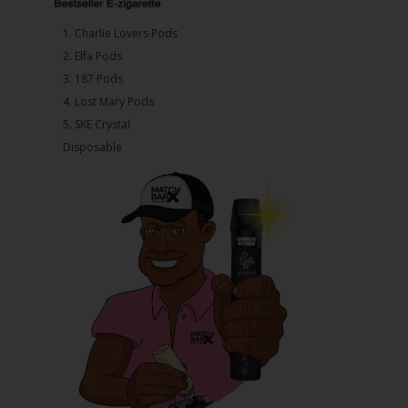
1.⁠ ⁠Charlie Lovers Pods
2.⁠ ⁠⁠Elfa Pods
3.⁠ ⁠⁠187 Pods
4.⁠ ⁠⁠Lost Mary Pods
5.⁠ ⁠⁠SKE Crystal
Disposable