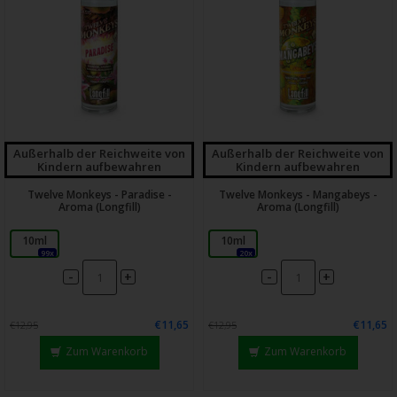
Außerhalb der Reichweite von
Außerhalb der Reichweite von
Kindern aufbewahren
Kindern aufbewahren
Twelve Monkeys - Paradise -
Twelve Monkeys - Mangabeys -
Aroma (Longfill)
Aroma (Longfill)
10ml
10ml
99x
20x
-
-
+
+
€11,65
€11,65
€12,95
€12,95
Zum Warenkorb
Zum Warenkorb