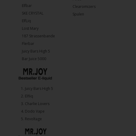
Elfbar
Clearomizers
SKE CRYSTAL
Spulen
ElfLiq
Lost Mary
187 Strassenbande
Flerbar
Juicy Bars High 5
Bar Juice 5000
1.⁠ ⁠Juicy Bars High 5
2.⁠ ⁠⁠Elfliq
3.⁠ ⁠⁠Charlie Lovers
4.⁠ ⁠⁠Dodo Vape
5. ⁠Revoltage