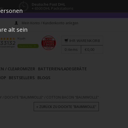
Deutsche Post DHL
tc.
+ 6500 DHL Packstations
 Personen
Mein Konto / Kundenkonto anlegen
e alt sein
IHR WARENKORB
0
items
€0,00
EN / CLEAROMIZER
BATTERIEN/LADEGERÄTE
HOP
BESTSELLERS
BLOGS
Y
/
DOCHTE "BAUMWOLLE"
/
COTTON BACON "BAUMWOLLE"
ZURÜCK ZU DOCHTE "BAUMWOLLE"