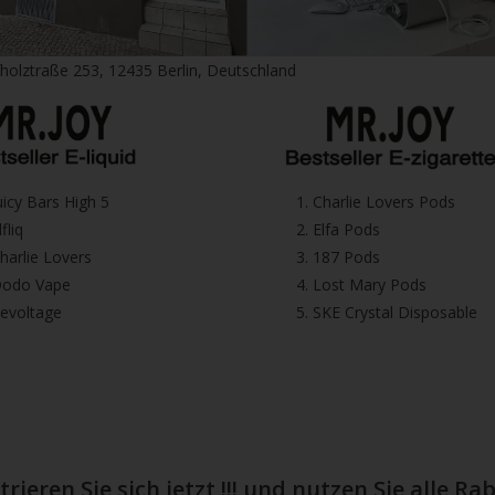
fholztraße 253, 12435 Berlin, Deutschland
⁠Juicy Bars High 5
1.⁠ ⁠Charlie Lovers Pods
Elfliq
2.⁠ ⁠⁠Elfa Pods
⁠⁠Charlie Lovers
3.⁠ ⁠⁠187 Pods
⁠⁠Dodo Vape
4.⁠ ⁠⁠Lost Mary Pods
⁠Revoltage
5.⁠ ⁠⁠SKE Crystal Disposable
trieren Sie sich jetzt !!! und nutzen Sie alle 