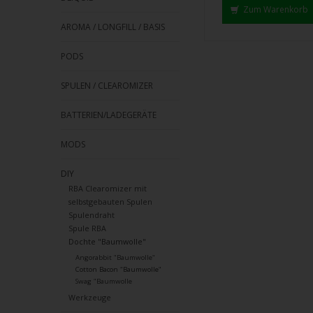
Strei
Zum Warenkorb
verw
AROMA / LONGFILL / BASIS
PODS
SPULEN / CLEAROMIZER
BATTERIEN/LADEGERÄTE
MODS
DIY
RBA Clearomizer mit
selbstgebauten Spulen
Spulendraht
Spule RBA
Dochte "Baumwolle"
Angorabbit "Baumwolle"
Cotton Bacon "Baumwolle"
Swag "Baumwolle
Werkzeuge