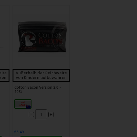
gbare
nis
uwählen.
ke
betaste,
ewählten
rgebnis
eite
Außerhalb der Reichweite
ren
von Kindern aufbewahren
gen.
Cotton Bacon Version 2.0 -
10St
tzer
10 g
hgeräten
0x
-
+
en
h-
€5,49