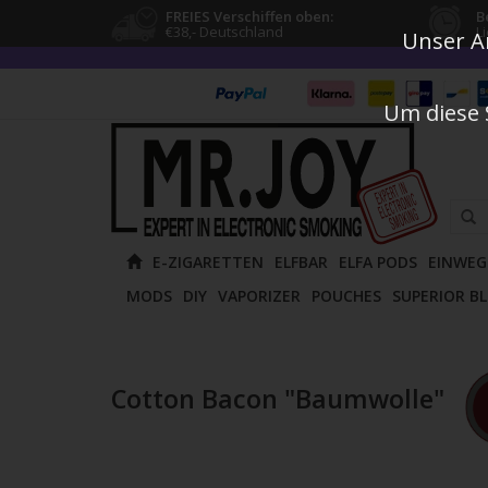
FREIES Verschiffen oben:
B
€38,- Deutschland
L
Unser An
Um diese 
Verw
E-ZIGARETTEN
ELFBAR
ELFA PODS
EINWEG
die
MODS
DIY
VAPORIZER
POUCHES
SUPERIOR B
Pfeile
nach
oben
und
Cotton Bacon "Baumwolle"
unten
um
das