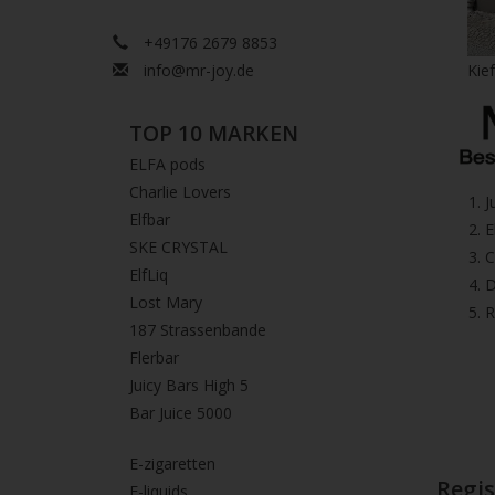
+49176 2679 8853
info@mr-joy.de
Kie
TOP 10 MARKEN
ELFA pods
Charlie Lovers
1.⁠ 
Elfbar
2.⁠ ⁠⁠
SKE CRYSTAL
3.⁠ 
ElfLiq
4.⁠ 
Lost Mary
5. 
187 Strassenbande
Flerbar
Juicy Bars High 5
Bar Juice 5000
E-zigaretten
Regis
E-liquids