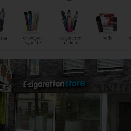
einweg-e-
e-zigaretten
pods
a
vape
zigarette
marken