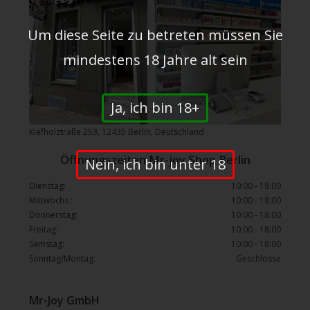
Um diese Seite zu betreten müssen Sie
mindestens 18 Jahre alt sein
Ja, ich bin 18+
Kiefholztraße 253, 12435 Berlin, Deutschland
Öffnungszeiten Mr-joy Shop Berlin
Nein, ich bin unter 18
Dienstag:
10:00 - 18:00
Mittwochs :
10:00 - 18:00
Donnerstag:
10:00 - 18:00
Freitag:
10:00 - 18:00
Samstag:
10:00 - 18:00
Sonntag/Montag:
Geschlosse
Mr-Joy GmbH