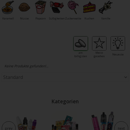
Karamell
Nüsse
Popcorn
Süßigkeiten
Zuckerwatte
Kuchen
Vanille
am
Meist
Neueste
billigsten
gesehen
Keine Produkte gefunden!...
Kategorien
prev
next