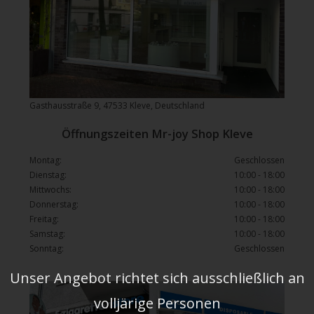
Gasthausstraße 9, 47533 Kleve, Deutschland
Öffnungszeiten Mr-joy Shop Kleve
Montag:
Geschlossen
Dienstag:
10:00 - 18:00
Mittwochs:
10:00 - 18:00
Donnerstag:
10:00 - 18:00
Freitag:
10:00 - 18:00
Samstag:
10:00 - 18:00
Sonntag:
Geschlossen
Unser Angebot richtet sich ausschließlich an
volljärige Personen