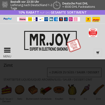
Bestellt vor 23:30 Uhr
Deutsche Post DHL
Lieferung nach Deutschland 1-2
+ 6500 DHL Packstations
Tage
10% RABATT
GESAMTE SORTIMENT
AUF DAS
MENU
Zimt
ZURÜCK ZU SÜSS / SAUER / DESSERT
STARTSEITE
/
E LIQUID
/
LIQUID AROMEN
/
SÜSS / SAUER / DESSERT
/
ZIMT
Süß / Sauer /
Keks
Butterscotch
Schokolade
Krapfen
Honig
Eis
Zimt
Dessert