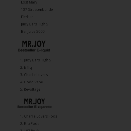
Lost Mary
187 Strassenbande
Flerbar
Juicy Bars High 5
Bar Juice 5000
1.⁠ ⁠Juicy Bars High 5
2.⁠ ⁠⁠Elfliq
3.⁠ ⁠⁠Charlie Lovers
4.⁠ ⁠⁠Dodo Vape
5. ⁠Revoltage
1.⁠ ⁠Charlie Lovers Pods
2.⁠ ⁠⁠Elfa Pods
3.⁠ ⁠⁠187 Pods