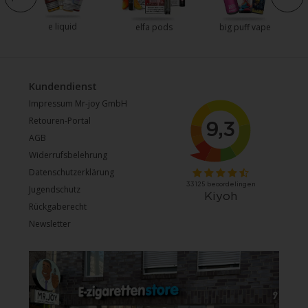
e liquid
e
elfa pods
big puff vape
Kundendienst
Impressum Mr-joy GmbH
Retouren-Portal
AGB
Widerrufsbelehrung
Datenschutzerklärung
Jugendschutz
Rückgaberecht
Newsletter