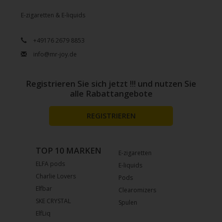
E-zigaretten & E-liquids
+49176 2679 8853
info@mr-joy.de
Registrieren Sie sich jetzt !!! und nutzen Sie
alle Rabattangebote
REGISTRIEREN
TOP 10 MARKEN
E-zigaretten
ELFA pods
E-liquids
Charlie Lovers
Pods
Elfbar
Clearomizers
SKE CRYSTAL
Spulen
ElfLiq