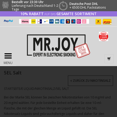
Bestellt vor 23:30 Uhr
Deutsche Post DHL
Lieferung nach Deutschland 1-2
+ 6500 DHL Packstations
Tage
10% RABATT
GESAMTE SORTIMENT
AUF DAS
MENU
5EL Salt
ZURÜCK ZU NIKOTINSALZ
STARTSEITE
/
E LIQUID
/
NIKOTINSALZ
/
5EL SALT
Bei der Marke 5EL können Sie zwischen Nikotinstärken von 10 mg/ml und
20 mg/ml wählen. Für jede bestellte Einheit erhalten Sie eine 10-ml-
Flasche, die mit der gleichen Menge an Liquid gefüllt ist. Die 5EL
Nikotinsalz-Liquids sind gebrauchsfertige Liquids und daher für den