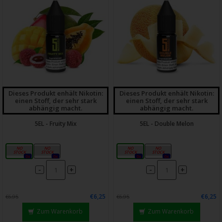
Dieses Produkt enhält Nikotin:
Dieses Produkt enhält Nikotin:
einen Stoff, der sehr stark
einen Stoff, der sehr stark
abhängig macht.
abhängig macht.
5EL - Fruity Mix
5EL - Double Melon
10mg
20mg
10mg
20mg
0x
0x
0x
0x
-
-
+
+
€6,25
€6,25
€6,95
€6,95
Zum Warenkorb
Zum Warenkorb