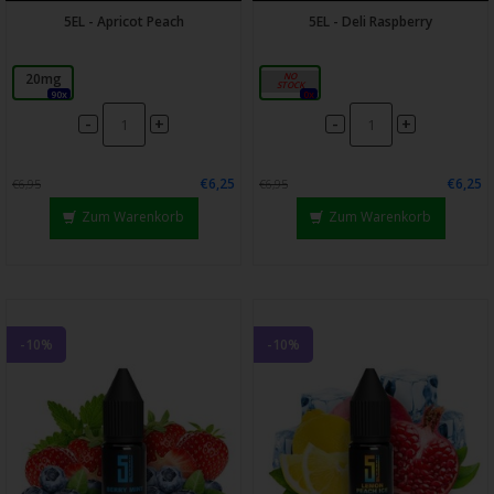
5EL - Apricot Peach
5EL - Deli Raspberry
20mg
20mg
90x
0x
-
-
+
+
€6,25
€6,25
€6,95
€6,95
Zum Warenkorb
Zum Warenkorb
-10%
-10%