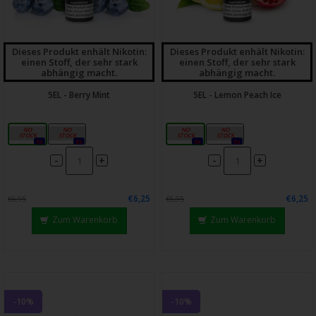
Dieses Produkt enhält Nikotin:
Dieses Produkt enhält Nikotin:
einen Stoff, der sehr stark
einen Stoff, der sehr stark
abhängig macht.
abhängig macht.
5EL - Berry Mint
5EL - Lemon Peach Ice
10mg
20mg
10mg
20mg
0x
0x
0x
0x
-
-
+
+
€6,25
€6,25
€6,95
€6,95
Zum Warenkorb
Zum Warenkorb
-10%
-10%