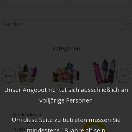
Kategorien
prev
next
Unser Angebot richtet sich ausschließlich an
e liquid
e
elfa pods
big puff vape
volljärige Personen
Kundendienst
Um diese Seite zu betreten müssen Sie
Impressum Mr-joy GmbH
mindestens 18 Jahre alt sein
Retouren-Portal