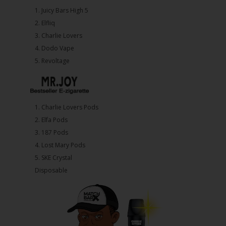
1.⁠ ⁠Juicy Bars High 5
2.⁠ ⁠⁠Elfliq
3.⁠ ⁠⁠Charlie Lovers
4.⁠ ⁠⁠Dodo Vape
5. ⁠Revoltage
1.⁠ ⁠Charlie Lovers Pods
2.⁠ ⁠⁠Elfa Pods
3.⁠ ⁠⁠187 Pods
4.⁠ ⁠⁠Lost Mary Pods
5.⁠ ⁠⁠SKE Crystal
Disposable