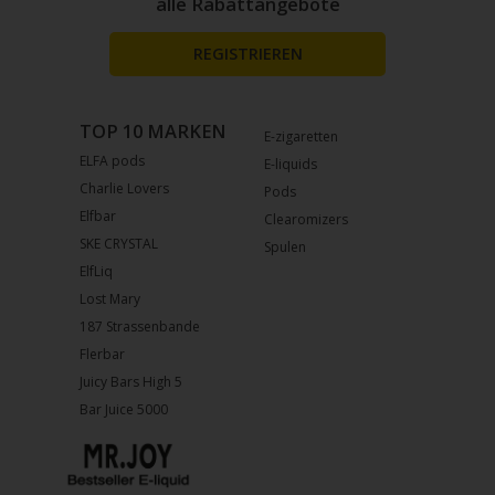
alle Rabattangebote
REGISTRIEREN
TOP 10 MARKEN
E-zigaretten
ELFA pods
E-liquids
Charlie Lovers
Pods
Elfbar
Clearomizers
SKE CRYSTAL
Spulen
ElfLiq
Lost Mary
187 Strassenbande
Flerbar
Juicy Bars High 5
Bar Juice 5000