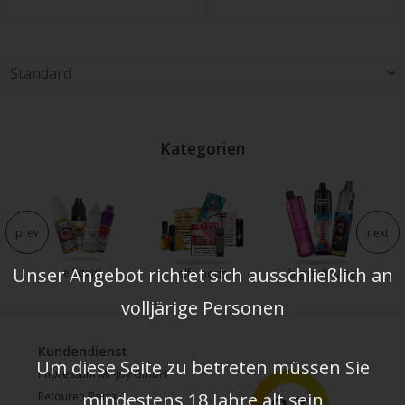
Kategorien
e
prev
next
Unser Angebot richtet sich ausschließlich an
e liquid
elfa pods
big puff vape
volljärige Personen
Kundendienst
Um diese Seite zu betreten müssen Sie
Impressum Mr-joy GmbH
mindestens 18 Jahre alt sein
Retouren-Portal