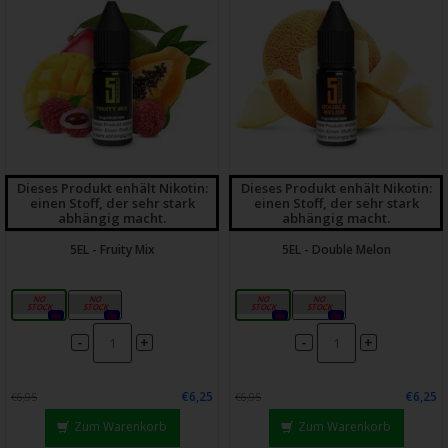
Dieses Produkt enhält Nikotin:
Dieses Produkt enhält Nikotin:
einen Stoff, der sehr stark
einen Stoff, der sehr stark
abhängig macht.
abhängig macht.
5EL - Fruity Mix
5EL - Double Melon
10mg
20mg
10mg
20mg
0x
0x
0x
0x
-
-
+
+
€6,25
€6,25
€6,95
€6,95
Zum Warenkorb
Zum Warenkorb