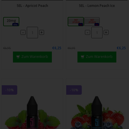
5EL - Apricot Peach
5EL - Lemon Peach Ice
20mg
10mg
20mg
89x
0x
0x
-
-
+
+
€6,25
€6,25
€6,95
€6,95
Zum Warenkorb
Zum Warenkorb
-10%
-10%