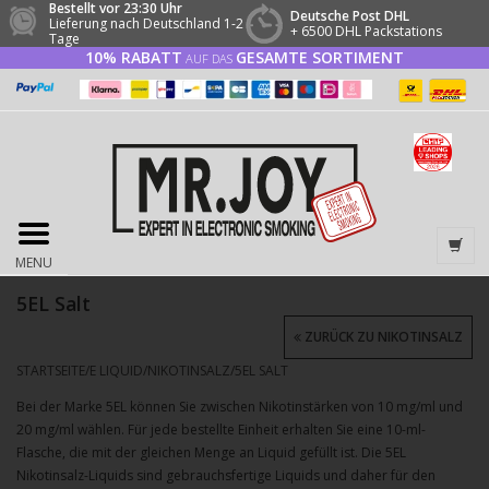
Bestellt vor 23:30 Uhr
Deutsche Post DHL
Lieferung nach Deutschland 1-2
+ 6500 DHL Packstations
Tage
10% RABATT
GESAMTE SORTIMENT
AUF DAS
MENU
5EL Salt
ZURÜCK ZU NIKOTINSALZ
STARTSEITE
/
E LIQUID
/
NIKOTINSALZ
/
5EL SALT
Bei der Marke 5EL können Sie zwischen Nikotinstärken von 10 mg/ml und
20 mg/ml wählen. Für jede bestellte Einheit erhalten Sie eine 10-ml-
Flasche, die mit der gleichen Menge an Liquid gefüllt ist. Die 5EL
Nikotinsalz-Liquids sind gebrauchsfertige Liquids und daher für den