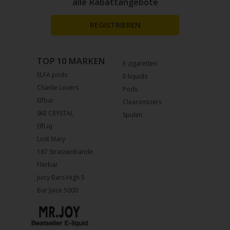
alle Rabattangebote
REGISTRIEREN
TOP 10 MARKEN
E-zigaretten
ELFA pods
E-liquids
Charlie Lovers
Pods
Elfbar
Clearomizers
SKE CRYSTAL
Spulen
ElfLiq
Lost Mary
187 Strassenbande
Flerbar
Juicy Bars High 5
Bar Juice 5000