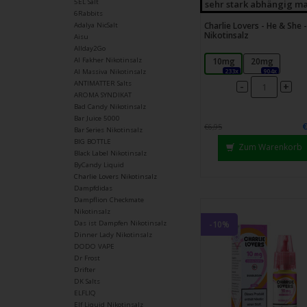
5EL Salt
sehr stark abhängig ma
6Rabbits
Charlie Lovers - He & She -
Adalya NicSalt
Nikotinsalz
Aisu
Allday2Go
10mg
20mg
Al Fakher Nikotinsalz
233x
904x
Al Massiva Nikotinsalz
ANTIMATTER Salts
-
+
AROMA SYNDIKAT
Bad Candy Nikotinsalz
Bar Juice 5000
€6,95
Bar Series Nikotinsalz
BIG BOTTLE
Zum Warenkorb
Black Label Nikotinsalz
ByCandy Liquid
Charlie Lovers Nikotinsalz
Dampfdidas
Dampflion Checkmate
Nikotinsalz
-10%
Das ist Dampfen Nikotinsalz
Dinner Lady Nikotinsalz
DODO VAPE
Dr Frost
Drifter
DK Salts
ELFLIQ
Elf Liquid Nikotinsalz