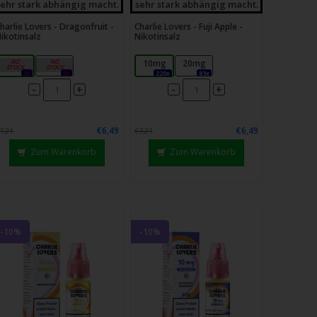
sehr stark abhängig macht.
sehr stark abhängig macht.
harlie Lovers - Dragonfruit -
Charlie Lovers - Fuji Apple -
ikotinsalz
Nikotinsalz
10mg
20mg
10mg
20mg
0x
0x
220x
83x
-
-
+
+
€6,49
€6,49
7,21
€7,21
Zum Warenkorb
Zum Warenkorb
-10%
-10%