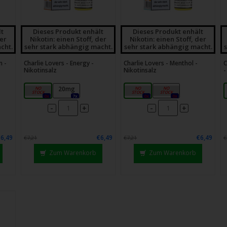
lt
Dieses Produkt enhält
Dieses Produkt enhält
der
Nikotin: einen Stoff, der
Nikotin: einen Stoff, der
cht.
sehr stark abhängig macht.
sehr stark abhängig macht.
m -
Charlie Lovers - Energy -
Charlie Lovers - Menthol -
C
Nikotinsalz
Nikotinsalz
-
10mg
20mg
10mg
20mg
0x
7x
0x
0x
-
-
+
+
€6,49
€6,49
€6,49
€7,21
€7,21
€
Zum Warenkorb
Zum Warenkorb