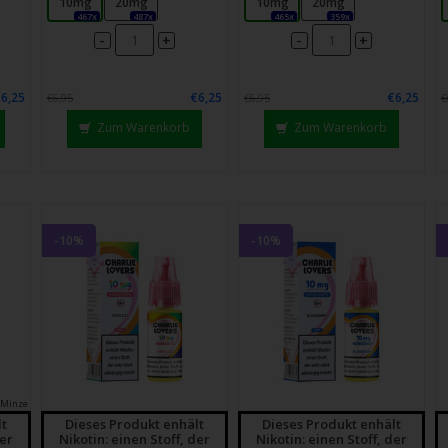
10mg
20mg
10mg
20mg
chgesten
467x
487x
465x
359x
enden.
-
-
+
+
€6,25
€6,25
€6,25
€6,95
€6,95
€
Zum Warenkorb
Zum Warenkorb
-10%
-10%
 Minze
lt
Dieses Produkt enhält
Dieses Produkt enhält
der
Nikotin: einen Stoff, der
Nikotin: einen Stoff, der