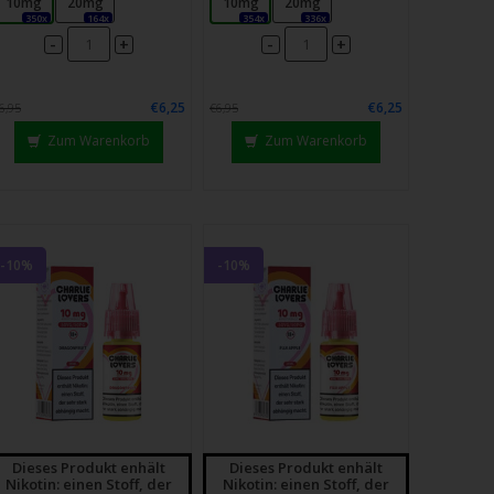
10mg
20mg
10mg
20mg
350x
164x
354x
336x
-
-
+
+
€6,25
€6,25
6,95
€6,95
Zum Warenkorb
Zum Warenkorb
-10%
-10%
Dieses Produkt enhält
Dieses Produkt enhält
Nikotin: einen Stoff, der
Nikotin: einen Stoff, der