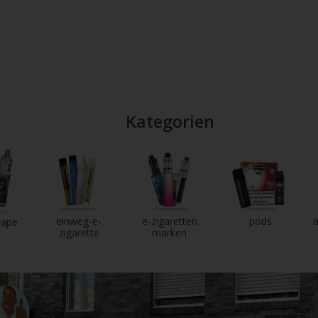
Kategorien
einweg-e-
e-zigaretten
pods
a
vape
zigarette
marken