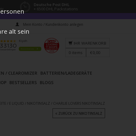
Deutsche Post DHL
tc.
+ 6500 DHL Packstations
 Personen
Mein Konto / Kundenkonto anlegen
e alt sein
IHR WARENKORB
0
items
€0,00
EN / CLEAROMIZER
BATTERIEN/LADEGERÄTE
HOP
BESTSELLERS
BLOGS
EITE
/
E LIQUID
/
NIKOTINSALZ
/
CHARLIE LOVERS NIKOTINSALZ
ZURÜCK ZU NIKOTINSALZ