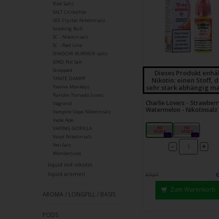
Riot Salts
SALT Cristallite
SKE Crystal Nikotinsalz
Smoking Bull
SC - Nikotinsalz
SC - Red Line
SHADOW BURNER salts
SINQ Nic Salt
Strapped
Dieses Produkt enhä
TANTE DAMPF
Nikotin: einen Stoff, 
sehr stark abhängig ma
Twelve Monkeys
Randm Tornado Juices
Charlie Lovers - Strawberr
Vagrand
Watermelon - Nikotinsalz
Vampire Vape Nikotinsalz
Vape Ape
10mg
20mg
VAPING GORILLA
0x
0x
Vozol Nikotinsalz
-
+
Yeti-Salz
WonderJuice
liquid mit nikotin
liquid aromen
€7,21
Zum Warenkorb
AROMA / LONGFILL / BASIS
PODS