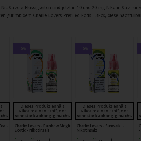
gbare
Nic Salze e-Flüssigkeiten sind jetzt in 10 und 20 mg Nikotin Salz zur 
nis
ten gut mit dem Charlie Lovers Prefilled Pods - 3Pcs, diese nachfüllba
uwählen.
ke
betaste,
-10%
-10%
ewählten
rgebnis
gen.
tzer
lt
Dieses Produkt enhält
Dieses Produkt enhält
der
Nikotin: einen Stoff, der
Nikotin: einen Stoff, der
hgeräten
cht.
sehr stark abhängig macht.
sehr stark abhängig macht.
en
Tea -
Charlie Lovers - Rainbow Mogli
Charlie Lovers - Sunwaiki -
C
h-
Exotic - Nikotinsalz
Nikotinsalz
-