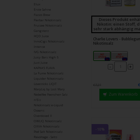
Elux
Erste Sahne
Fiasco Brew
Dieses Produkt enhä
Flerbar Nikotinsalz
Nikotin: einen Stoff, 
Fruizee Nikotinsalz
sehr stark abhängig ma
Gangsterz
HQD Juice
Charlie Lovers - Bubblegu
InnoCigs Nikotinsalz
Nikotinsalz
Intense
IVG Nikotinsalz
10mg
20mg
Juicy Bars High 5
0x
0x
Just Juice
-
+
KAPKA'S FLAVA
La Fume Nikotinsalz
Liquider Nikotinsalz
Lovesticks LIQIT
€7,21
MaryLiq by Lost Mary
Zum Warenkorb
Nebelfee Feenchen Salz
n'Eis
Nikotinsalz e-Liquid
Oceans
Overdosed II
OWLIQ Nikotinsalz
OXVA Nikotinsalz
-10%
Pod Salt Nikotinsalz
Revoltage - Salts