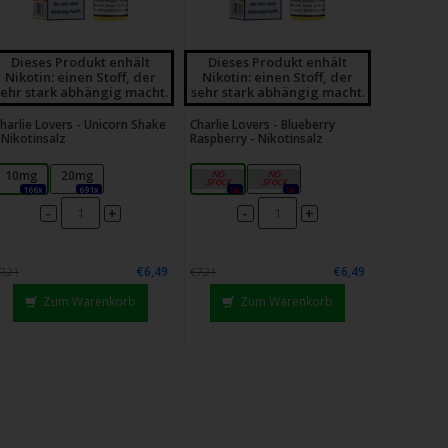
Dieses Produkt enhält
Dieses Produkt enhält
Nikotin: einen Stoff, der
Nikotin: einen Stoff, der
sehr stark abhängig macht.
sehr stark abhängig macht.
harlie Lovers - Unicorn Shake
Charlie Lovers - Blueberry
 Nikotinsalz
Raspberry - Nikotinsalz
10mg
20mg
10mg
20mg
166x
691x
0x
0x
-
-
+
+
€6,49
€6,49
7,21
€7,21
Zum Warenkorb
Zum Warenkorb