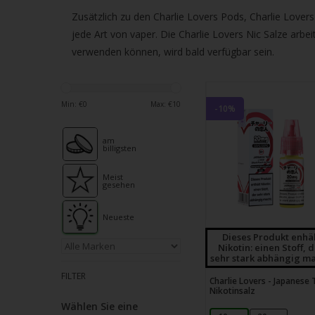
verfü
Zusätzlich zu den Charlie Lovers Pods, Charlie Lovers 
Ergeb
jede Art von vaper. Die Charlie Lovers Nic Salze arbei
ausz
verwenden können, wird bald verfügbar sein.
Drüc
die
Einga
Min: €
0
Max: €
10
um
-10%
zum
am
ausg
billigsten
Suche
zu
Meist
gesehen
gelan
Benu
Neueste
von
Dieses Produkt enhä
Nikotin: einen Stoff, 
Touc
sehr stark abhängig ma
könn
FILTER
Charlie Lovers - Japanese 
Touc
Nikotinsalz
und
Wählen Sie eine