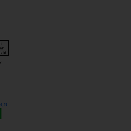
lt
der
cht.
y
€6,49