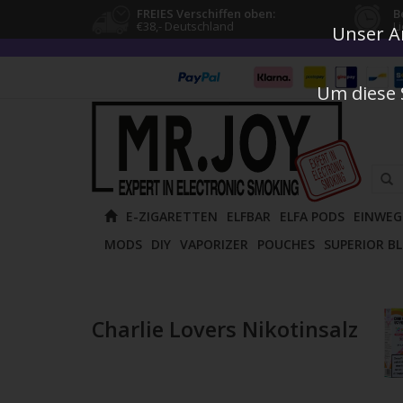
FREIES Verschiffen oben:
B
€38,- Deutschland
L
Unser An
Um diese 
Verw
E-ZIGARETTEN
ELFBAR
ELFA PODS
EINWEG
die
MODS
DIY
VAPORIZER
POUCHES
SUPERIOR B
Pfeile
nach
oben
und
Charlie Lovers Nikotinsalz
unten
um
das