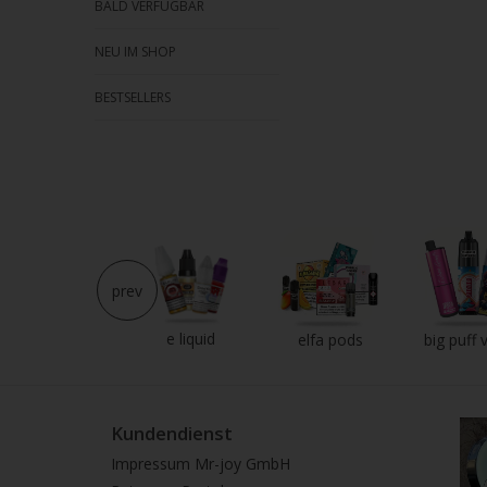
BALD VERFÜGBAR
NEU IM SHOP
BESTSELLERS
prev
e liquid
neu im shop
elfa pods
big puff 
Kundendienst
Impressum Mr-joy GmbH