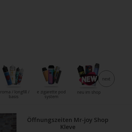
next
roma / longfill /
e zigarette pod
e liqui
neu im shop
basis
system
Öffnungszeiten Mr-joy Shop
Kleve