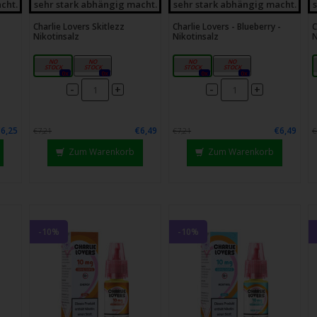
cht.
sehr stark abhängig macht.
sehr stark abhängig macht.
Charlie Lovers Skitlezz
Charlie Lovers - Blueberry -
C
Nikotinsalz
Nikotinsalz
N
10mg
20mg
10mg
20mg
0x
0x
0x
0x
-
-
+
+
€6,25
€6,49
€6,49
€7,21
€7,21
€
Zum Warenkorb
Zum Warenkorb
-10%
-10%