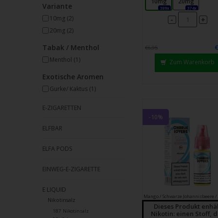
10mg
20mg
Strei
Variante
389x
374x
verw
10mg
(2)
-
+
20mg
(2)
Tabak / Menthol
€6,95
Menthol
(1)
Zum Warenkorb
Exotische Aromen
Gurke/ Kaktus
(1)
E-ZIGARETTEN
-10%
ELFBAR
ELFA PODS
EINWEG-E-ZIGARETTE
E LIQUID
Mango / Schwarze Johannisbeere /
Nikotinsalz
Dieses Produkt enhä
187 Nikotinsalz
Nikotin: einen Stoff, 