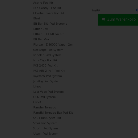
Strei
Aspire Pod Kit
Bad Candy - Pod Kit
verw
€5,80
Charlie Lovers Pod Kit
Eleaf
Zum Warenkorb
Elf Bar Elfa Pod Systems
Elfbar Elfx
Elfbar ELFX MEGA Kit
Elf Bar Max
Flerbar - D16000 Vape - 2ml
Geekvape Pod System
Innokin Pod System
InnoCigs Pod Kit
IVG 2400 Pod Kit
IVG AIR 2 in 1 Pod Kit
Joyetech Pod System
Justfog Pod System
Linvo
Lost Vape Pod System
OBS Pod System
OXVA
Randm Tornado
RandM Tornado Box Pod Kit
SKE Plus Crystal Kit
Smok Pod System
Suorin Pod Sytem
Uwell Pod System