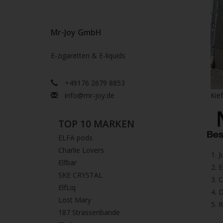
Mr-Joy GmbH
E-zigaretten & E-liquids
+49176 2679 8853
info@mr-joy.de
Kie
TOP 10 MARKEN
ELFA pods
Charlie Lovers
1.⁠ 
Elfbar
2.⁠ ⁠⁠
SKE CRYSTAL
3.⁠ 
ElfLiq
4.⁠ 
Lost Mary
5. 
187 Strassenbande