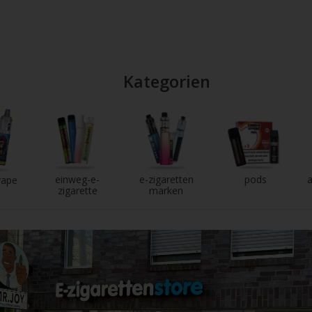
Kategorien
einweg-e-
e-zigaretten
pods
a
vape
zigarette
marken