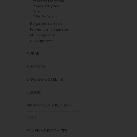
Vaporesso Pod System
Voopoo Pod System
Vype
X-Bar Pod System
E-zigarette starterset
Professional E-Zigarette
MTL E-Zigarette
DL E-Zigarette
ELFBAR
ELFA PODS
EINWEG-E-ZIGARETTE
E LIQUID
AROMA / LONGFILL / BASIS
PODS
SPULEN / CLEAROMIZER