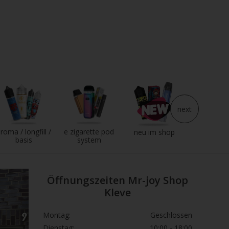
next
roma / longfill /
e zigarette pod
e liqui
neu im shop
basis
system
Öffnungszeiten Mr-joy Shop
Kleve
Montag:
Geschlossen
Dienstag:
10:00 - 18:00