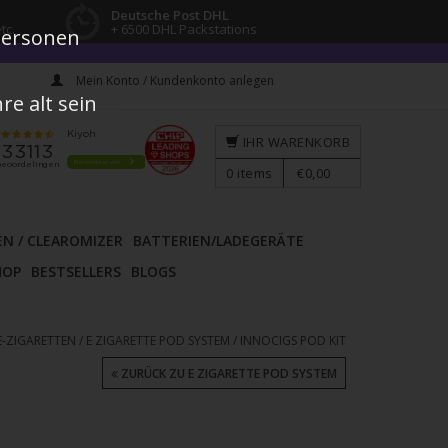
Deutsche Post DHL
tc.
+ 6500 DHL Packstations
 Personen
Mein Konto / Kundenkonto anlegen
e alt sein
IHR WARENKORB
0
items
€0,00
EN / CLEAROMIZER
BATTERIEN/LADEGERÄTE
HOP
BESTSELLERS
BLOGS
E-ZIGARETTEN
/
E ZIGARETTE POD SYSTEM
/
INNOCIGS POD KIT
ZURÜCK ZU E ZIGARETTE POD SYSTEM