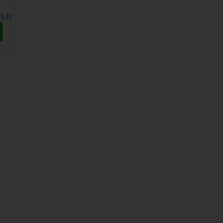
chgesten
enden.
€5,22