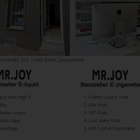
fholztraße 253, 12435 Berlin, Deutschland
⁠Juicy Bars High 5
1.⁠ ⁠Charlie Lovers Pods
Elfliq
2.⁠ ⁠⁠Elfa Pods
⁠⁠Charlie Lovers
3.⁠ ⁠⁠187 Pods
⁠⁠Dodo Vape
4.⁠ ⁠⁠Lost Mary Pods
⁠Revoltage
5.⁠ ⁠⁠SKE Crystal Disposable