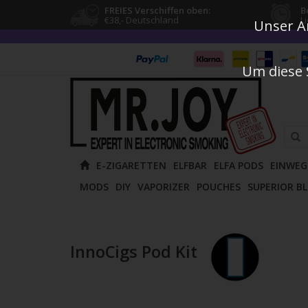
FREIES Verschiffen oben:
B
€38,- Deutschland
L
Unser An
Um diese 
Verw
E-ZIGARETTEN
ELFBAR
ELFA PODS
EINWEG
die
MODS
DIY
VAPORIZER
POUCHES
SUPERIOR B
Pfeile
nach
oben
und
InnoCigs Pod Kit
unten
um
das