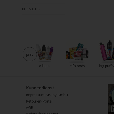
BESTSELLERS
prev
e liquid
neu im shop
elfa pods
big puff 
Kundendienst
Impressum Mr-joy GmbH
Retouren-Portal
AGB
Widerrufsbelehrung