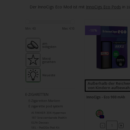
verfü
Der InnoCigs Eco Mod ist mit
InnoCigs Eco Pods
in z
Ergeb
ausz
Drüc
Min: €
0
Max: €
10
die
-10%
Einga
am
um
billigsten
zum
ausg
Meist
gesehen
Suche
zu
Neueste
gelan
Außerhalb der Reichw
von Kindern aufbewah
Benu
E-ZIGARETTEN
von
InnoCigs - Eco 900 mAh
E-Zigaretten Marken
Touc
E zigarette pod system
könn
Al FAKHER 30K Hypermax
Touc
0x
187 Strassenbande PodKit
ELFA Devices
und
-
+
5EL - Pod2Go Pod Kit