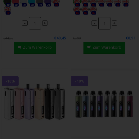
1x
4x
5x
4x
5x
2x
0x
0x
0x
0x
0x
0x
0x
0x
0x
0x
0x
0x
-
-
+
+
€40,45
€8,91
€44,95
€9,90
Zum Warenkorb
Zum Warenkorb
-10%
-10%