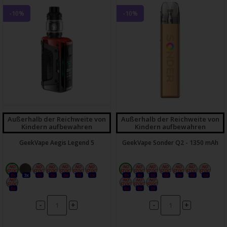
-10%
-10%
Außerhalb der Reichweite von
Außerhalb der Reichweite von
Kindern aufbewahren
Kindern aufbewahren
GeekVape Aegis Legend 5
GeekVape Sonder Q2 - 1350 mAh
0x
3x
0x
0x
0x
0x
0x
0x
0x
0x
0x
0x
0x
0x
0x
0x
0x
0x
-
-
+
+