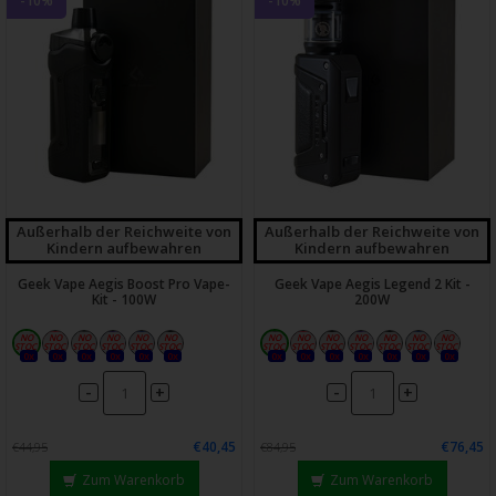
-10%
-10%
Außerhalb der Reichweite von
Außerhalb der Reichweite von
Kindern aufbewahren
Kindern aufbewahren
Geek Vape Aegis Boost Pro Vape-
Geek Vape Aegis Legend 2 Kit -
Kit - 100W
200W
0x
0x
0x
0x
0x
0x
0x
0x
0x
0x
0x
0x
0x
-
-
+
+
€40,45
€76,45
€44,95
€84,95
Zum Warenkorb
Zum Warenkorb