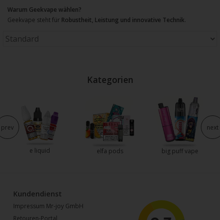
Warum Geekvape wählen?
Geekvape steht für
Robustheit, Leistung und innovative Technik
.
Kategorien
prev
next
e liquid
elfa pods
big puff vape
Kundendienst
Impressum Mr-joy GmbH
Retouren-Portal