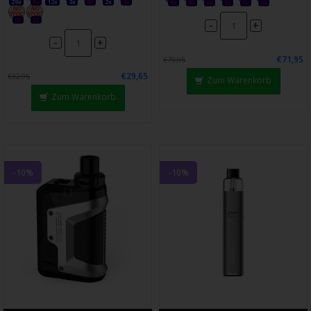
29x
0x
12x
3x
0x
2x
0x
0x
0x
0x
0x
0x
0x
0x
0x
-
+
-
+
€71,95
€79,95
€29,65
€32,95
Zum Warenkorb
Zum Warenkorb
-10%
-10%