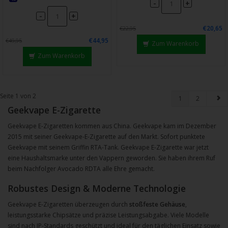
-
+
-
+
€20,65
€22,95
€44,95
€49,95
Zum Warenkorb
Zum Warenkorb
Seite 1 von 2
1
2
Geekvape E-Zigarette
Geekvape E-Zigaretten kommen aus China. Geekvape kam im Dezember
2015 mit seiner Geekvape-E-Zigarette auf den Markt. Sofort punktete
Geekvape mit seinem Griffin RTA-Tank. Geekvape E-Zigarette war jetzt
eine Haushaltsmarke unter den Vappern geworden. Sie haben ihrem Ruf
beim Nachfolger Avocado RDTA alle Ehre gemacht.
Robustes Design & Moderne Technologie
Geekvape E-Zigaretten überzeugen durch
stoßfeste Gehäuse
,
leistungsstarke Chipsätze und präzise Leistungsabgabe. Viele Modelle
sind nach IP-Standards geschützt und ideal für den täglichen Einsatz sowie