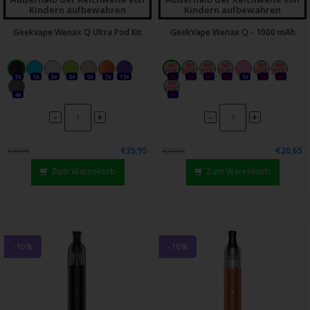
Kindern aufbewahren
Kindern aufbewahren
Geekvape Wenax Q Ultra Pod Kit
GeekVape Wenax Q - 1000 mAh
7x
1x
5x
8x
5x
7x
13x
0x
0x
0x
0x
1x
0x
0x
4x
0x
-
-
+
+
€35,95
€20,65
€39,95
€22,95
Zum Warenkorb
Zum Warenkorb
-10%
-10%