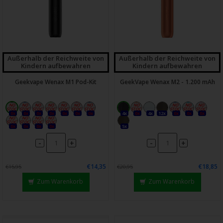
Außerhalb der Reichweite von
Außerhalb der Reichweite von
Kindern aufbewahren
Kindern aufbewahren
Geekvape Wenax M1 Pod-Kit
GeekVape Wenax M2 - 1.200 mAh
0x
0x
0x
0x
0x
0x
0x
4x
0x
4x
12x
0x
0x
0x
0x
0x
0x
0x
5x
-
-
+
+
€14,35
€18,85
€15,95
€20,95
Zum Warenkorb
Zum Warenkorb