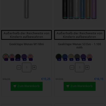
Außerhalb der Reichweite von
Außerhalb der Reichweite von
Kindern aufbewahren
Kindern aufbewahren
GeekVape Wenax M1 Mini
GeekVape Wenax S3 Evo - 1.100
mAh
0x
0x
37x
1x
0x
2x
2x
7x
1x
4x
0x
-
-
+
+
€15,25
€16,15
€16,95
€17,95
Zum Warenkorb
Zum Warenkorb