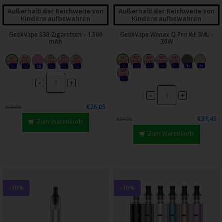
Außerhalb der Reichweite von
Außerhalb der Reichweite von
Kindern aufbewahren
Kindern aufbewahren
GeekVape S30 Zigaretten - 1.500
GeekVape Wenax Q Pro Kit 3ML -
mAh
30W
0x
0x
0x
0x
0x
1x
2x
0x
0x
1x
0x
0x
0x
0x
-
+
-
+
€26,05
€28,95
€31,45
€34,95
Zum Warenkorb
Zum Warenkorb
-10%
-10%