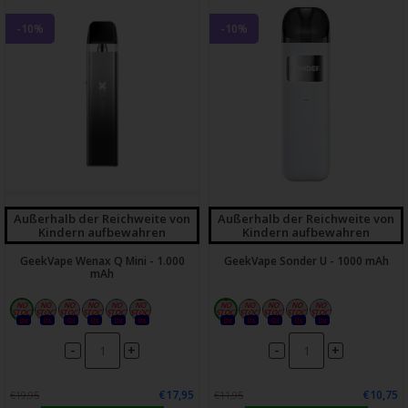
-10%
-10%
Außerhalb der Reichweite von
Außerhalb der Reichweite von
Kindern aufbewahren
Kindern aufbewahren
GeekVape Wenax Q Mini - 1.000
GeekVape Sonder U - 1000 mAh
mAh
0x
0x
0x
0x
0x
0x
0x
0x
0x
0x
0x
-
-
+
+
€17,95
€10,75
€19,95
€11,95