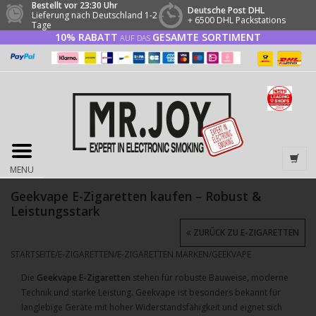
Bestellt vor 23:30 Uhr
Deutsche Post DHL
Lieferung nach Deutschland 1-2
+ 6500 DHL Packstations
Tage
10% RABATT
GESAMTE SORTIMENT
AUF DAS
MENU
Geekvape E-Zigaretten kaufen – Robust &
Leistungsstark
ZURÜCK ZU E-ZIGARETTEN
STARTSEITE
/
E-ZIGARETTEN
/
E-ZIGARETTEN MARKEN
/
GEEKVAPE
Die
Geekvape E-Zigaretten
stehen für robuste Bauweise, moderne
Technik und starke Leistung. Geekvape ist besonders bekannt für
langlebige Geräte mit hoher Widerstandsfähigkeit und eignet sich