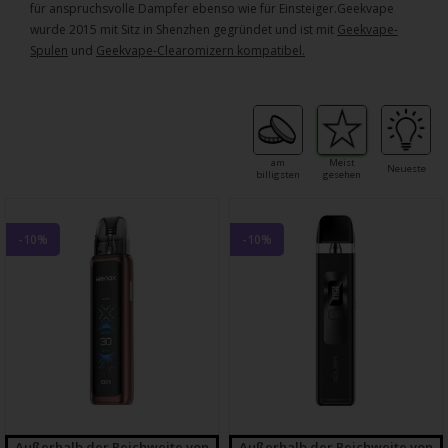
für anspruchsvolle Dampfer ebenso wie für Einsteiger.Geekvape
wurde 2015 mit Sitz in Shenzhen gegründet und ist mit
Geekvape-
Spulen
und
Geekvape-Clearomizern kompatibel.
am
Meist
Neueste
billigsten
gesehen
-10%
-10%
Außerhalb der Reichweite von
Außerhalb der Reichweite von