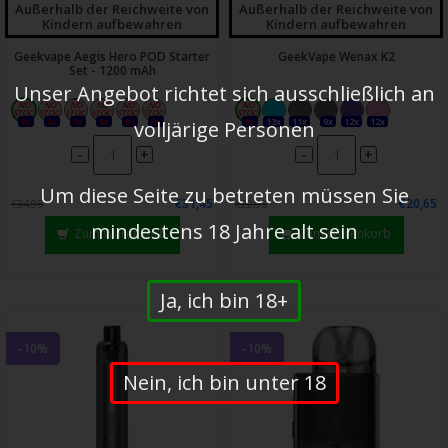
Außerhalb der Reichweite von
Außerhalb der Reichweite von
Kindern aufbewahren
Kindern aufbewahren
Geekvape Aegis Hero POD Starter
GeekVape Wenax K2
Set - 1200 mAh
Unser Angebot richtet sich ausschließlich an
0x
0x
0x
0x
0x
0x
0x
13x
11x
9x
12x
12x
volljärige Personen
-
-
+
+
Um diese Seite zu betreten müssen Sie
€31,45
€20,65
€34,95
€22,95
mindestens 18 Jahre alt sein
Zum Warenkorb
Zum Warenkorb
Ja, ich bin 18+
-10%
-10%
Nein, ich bin unter 18