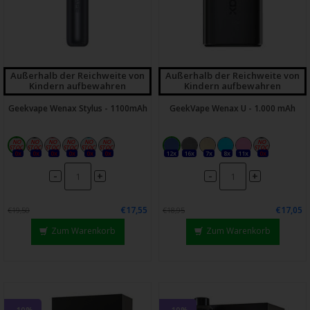
Außerhalb der Reichweite von
Außerhalb der Reichweite von
Kindern aufbewahren
Kindern aufbewahren
Geekvape Wenax Stylus - 1100mAh
GeekVape Wenax U - 1.000 mAh
0x
0x
0x
0x
0x
0x
12x
16x
7x
8x
11x
0x
-
-
+
+
€17,55
€17,05
€19,50
€18,95
Zum Warenkorb
Zum Warenkorb