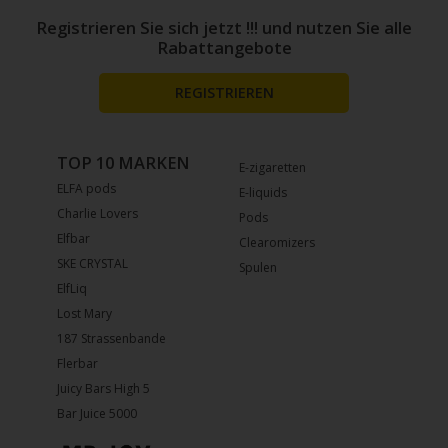
Registrieren Sie sich jetzt !!! und nutzen Sie alle
Rabattangebote
REGISTRIEREN
TOP 10 MARKEN
E-zigaretten
ELFA pods
E-liquids
Charlie Lovers
Pods
Elfbar
Clearomizers
SKE CRYSTAL
Spulen
ElfLiq
Lost Mary
187 Strassenbande
Flerbar
Juicy Bars High 5
Bar Juice 5000