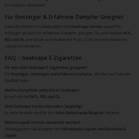
für Outdoor-Aktivitäten.
Für Einsteiger & Erfahrene Dampfer Geeignet
Dank der breiten Produktpalette sind
Geekvape Geräte
sowohl für
Anfänger als auch für erfahrene Dampfer geeignet. Sie unterstützen
MTL,
RDL und DL
und lassen sich flexibel mit Pods, Coils und verschiedenen
Liquids kombinieren.
FAQ – Geekvape E-Zigaretten
Für wen sind Geekvape E-Zigaretten geeignet?
Für
Einsteiger, Umsteiger und erfahrene Dampfer
, die Wert auf robuste
Qualität legen.
Welche Dampfstile unterstützt Geekvape?
Je nach Modell
MTL, RDL und DL
.
Sind Geekvape Geräte besonders langlebig?
Ja, viele Modelle sind für ihre
hohe Widerstandsfähigkeit
bekannt.
Welche Liquids können verwendet werden?
Abhängig vom Gerät eignen sich
Nikotinsalz-Liquids und klassische E-
Liquids
.