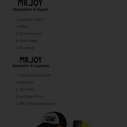
1.⁠ ⁠Juicy Bars High 5
2.⁠ ⁠⁠Elfliq
3.⁠ ⁠⁠Charlie Lovers
4.⁠ ⁠⁠Dodo Vape
5. ⁠Revoltage
1.⁠ ⁠Charlie Lovers Pods
2.⁠ ⁠⁠Elfa Pods
3.⁠ ⁠⁠187 Pods
4.⁠ ⁠⁠Lost Mary Pods
5.⁠ ⁠⁠SKE Crystal Disposable