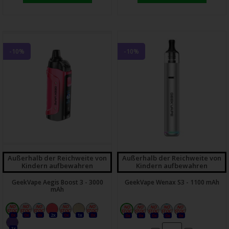
-10%
-10%
Außerhalb der Reichweite von
Außerhalb der Reichweite von
Kindern aufbewahren
Kindern aufbewahren
GeekVape Aegis Boost 3 - 3000
GeekVape Wenax S3 - 1100 mAh
mAh
0x
0x
0x
2x
0x
1x
0x
0x
0x
0x
0x
0x
1x