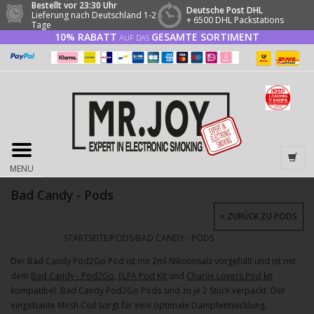
Bestellt vor 23:30 Uhr
Deutsche Post DHL
Lieferung nach Deutschland 1-2
+ 6500 DHL Packstations
Tage
10% RABATT
GESAMTE SORTIMENT
AUF DAS
MENU
Bad Candy - Pods
ZURÜCK ZU PODS
STARTSEITE
/
PODS
/
BAD CANDY - PODS
Der Bad Candy Pod2Go Pod ist mit 2ml Nikotinsalz vorgefüllt und ist mit
dem
Bad Candy - Pod2Go
,
ELFA Pod Kit
und
Charlie Lovers Pod kit
kompatibel. Bad Candy Pod2Go Pods sind zu je 2 Stück verpackt. Der
eingebaute Mesh Coil sorgt für eine optimale Dampfentwicklung.