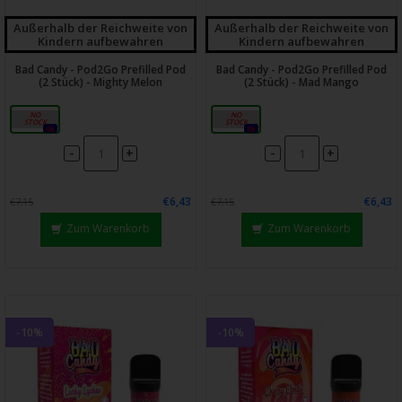
Außerhalb der Reichweite von
Außerhalb der Reichweite von
Kindern aufbewahren
Kindern aufbewahren
Bad Candy - Pod2Go Prefilled Pod
Bad Candy - Pod2Go Prefilled Pod
(2 Stück) - Mighty Melon
(2 Stück) - Mad Mango
20mg
20mg
0x
0x
-
-
+
+
€6,43
€6,43
€7,15
€7,15
Zum Warenkorb
Zum Warenkorb
-10%
-10%