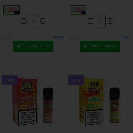
20mg
20mg
0x
0x
-
-
+
+
€6,43
€6,43
€7,15
€7,15
Zum Warenkorb
Zum Warenkorb
-10%
-10%