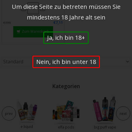
Um diese Seite zu betreten müssen Sie
-
+
mindestens 18 Jahre alt sein
€7,11
€7,90
Zum Warenkorb
Ja, ich bin 18+
Nein, ich bin unter 18
Kategorien
prev
next
e liquid
e
elfa pods
big puff vape