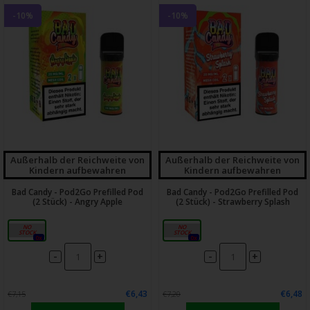
-10%
-10%
Außerhalb der Reichweite von
Außerhalb der Reichweite von
Kindern aufbewahren
Kindern aufbewahren
Bad Candy - Pod2Go Prefilled Pod
Bad Candy - Pod2Go Prefilled Pod
(2 Stück) - Angry Apple
(2 Stück) - Strawberry Splash
20mg
20mg
0x
0x
-
-
+
+
€6,43
€6,48
€7,15
€7,20