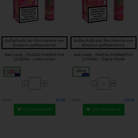
Außerhalb der Reichweite von
Außerhalb der Reichweite von
Kindern aufbewahren
Kindern aufbewahren
Bad Candy - Pod2Go Prefilled Pod
Bad Candy - Pod2Go Prefilled Pod
(2 Stück) - Lucky Lychee
(2 Stück) - Cherry Clouds
20mg
20mg
0x
47x
-
-
+
+
€6,43
€6,43
€7,15
€7,15
Zum Warenkorb
Zum Warenkorb