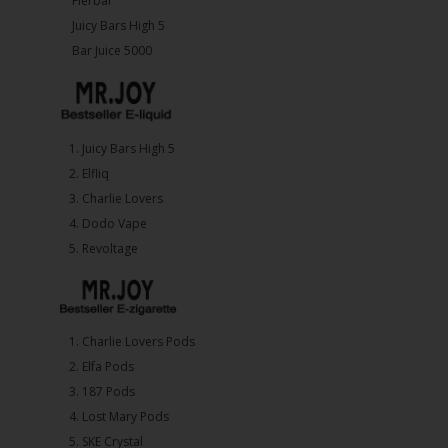
Flerbar
Juicy Bars High 5
Bar Juice 5000
1.⁠ ⁠Juicy Bars High 5
2.⁠ ⁠⁠Elfliq
3.⁠ ⁠⁠Charlie Lovers
4.⁠ ⁠⁠Dodo Vape
5. ⁠Revoltage
1.⁠ ⁠Charlie Lovers Pods
2.⁠ ⁠⁠Elfa Pods
3.⁠ ⁠⁠187 Pods
4.⁠ ⁠⁠Lost Mary Pods
5.⁠ ⁠⁠SKE Crystal