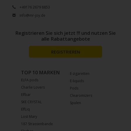
+49176 2679 8853
info@mr-joy.de
Registrieren Sie sich jetzt !!! und nutzen Sie
alle Rabattangebote
REGISTRIEREN
TOP 10 MARKEN
E-zigaretten
ELFA pods
E-liquids
Charlie Lovers
Pods
Elfbar
Clearomizers
SKE CRYSTAL
Spulen
ElfLiq
Lost Mary
187 Strassenbande