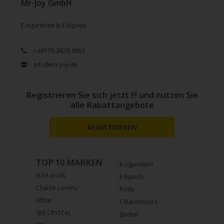
Mr-Joy GmbH
E-zigaretten & E-liquids
+49176 2679 8853
info@mr-joy.de
Registrieren Sie sich jetzt !!! und nutzen Sie
alle Rabattangebote
REGISTRIEREN
TOP 10 MARKEN
E-zigaretten
ELFA pods
E-liquids
Charlie Lovers
Pods
Elfbar
Clearomizers
SKE CRYSTAL
Spulen