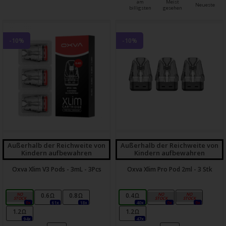
am
Meist
Neueste
billigsten
gesehen
-10%
-10%
Außerhalb der Reichweite von
Außerhalb der Reichweite von
Kindern aufbewahren
Kindern aufbewahren
Oxva Xlim V3 Pods - 3mL - 3Pcs
Oxva Xlim Pro Pod 2ml - 3 Stk
0.4Ω
0.6Ω
0.8Ω
0.4Ω
0.6Ω
0.8Ω
0x
61x
18x
40x
0x
0x
1.2Ω
1.2Ω
94x
47x