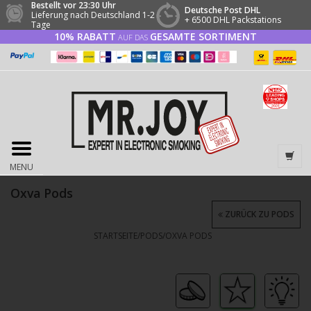
Bestellt vor 23:30 Uhr
Deutsche Post DHL
Lieferung nach Deutschland 1-2
+ 6500 DHL Packstations
Tage
10% RABATT
GESAMTE SORTIMENT
AUF DAS
MENU
Oxva Pods
ZURÜCK ZU PODS
STARTSEITE
/
PODS
/
OXVA PODS