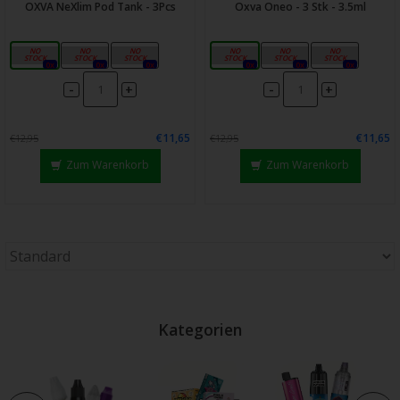
OXVA NeXlim Pod Tank - 3Pcs
Oxva Oneo - 3 Stk - 3.5ml
0.6Ω
0.8Ω
1.2Ω
0.4Ω
0.6Ω
0.8Ω
0x
0x
0x
0x
0x
0x
-
-
+
+
€11,65
€11,65
€12,95
€12,95
Zum Warenkorb
Zum Warenkorb
Kategorien
e