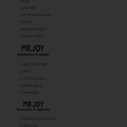
ElfLiq
Lost Mary
187 Strassenbande
Flerbar
Juicy Bars High 5
Bar Juice 5000
1.⁠ ⁠Juicy Bars High 5
2.⁠ ⁠⁠Elfliq
3.⁠ ⁠⁠Charlie Lovers
4.⁠ ⁠⁠Dodo Vape
5. ⁠Revoltage
1.⁠ ⁠Charlie Lovers Pods
2.⁠ ⁠⁠Elfa Pods