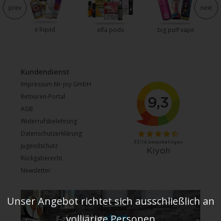
prev
next
e liquid
elfa pods
big puff vape
Kundendienst
Impressum Mr-joy GmbH
Retouren-Portal
AGB
Widerrufsbelehrung
Datenschutzerklärung
Jugendschutz
Rückgaberecht
Newsletter
Unser Angebot richtet sich ausschließlich an
volljärige Personen