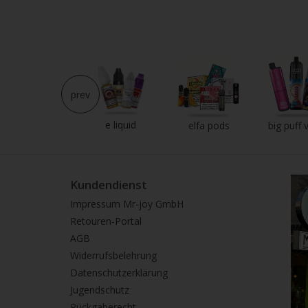
prev
e liquid
neu im shop
elfa pods
big puff 
Kundendienst
Impressum Mr-joy GmbH
Retouren-Portal
AGB
Widerrufsbelehrung
Datenschutzerklärung
Jugendschutz
Rückgaberecht