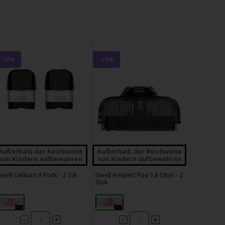
-10%
-10%
Außerhalb der Reichweite
Außerhalb der Reichweite
von Kindern aufbewahren
von Kindern aufbewahren
well Caliburn X Pods - 2 Stk
Uwell Amulett Pod 1,6 Ohm - 2
Stck
2 ML
1,6Ω
0x
0x
-
-
+
+