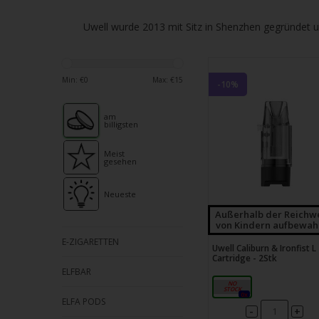
verfü
Ergeb
Uwell wurde 2013 mit Sitz in Shenzhen gegründet u
ausz
Drüc
die
Min: €
0
Max: €
15
-10%
Einga
um
am
billigsten
zum
ausg
Meist
Suche
gesehen
zu
Neueste
gelan
Außerhalb der Reichw
Benu
von Kindern aufbewah
von
E-ZIGARETTEN
Uwell Caliburn & Ironfist L
Touc
Cartridge - 2Stk
könn
ELFBAR
2.5ml
Touc
0x
ELFA PODS
und
-
+