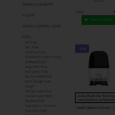
Strei
EINWEG-E-ZIGARETTE
verw
€4,95
E LIQUID
Zum Warenkorb
AROMA / LONGFILL / BASIS
PODS
187 Pods
5EL - Pods
-10%
Al Fakher Pods
Al Fakher Pro Max 15 Pods
Al Massiva Pods
Angel 2400 Pods
Bad Candy - Pods
Bar Juice 5000 Pods
BLICE Charge Pods
Caesar
Charlie Lovers Pods
Außerhalb der Reichw
Charlie Lovers TWIST
von Kindern aufbewah
Dardania Pods
Dojo Blast X - 10ml Pod
Uwell Caliburn G2 Pods - 2
Don Cristo Pods