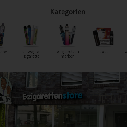
Kategorien
einweg-e-
e-zigaretten
pods
a
vape
zigarette
marken