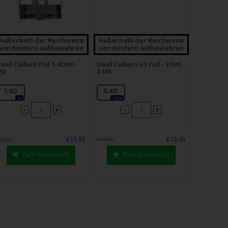
Außerhalb der Reichweite
Außerhalb der Reichweite
von Kindern aufbewahren
von Kindern aufbewahren
well Caliburn Pod 1.4Ohm -
Uwell Caliburn G3 Pod - 3.0ml -
St
4 Stk
1,4Ω
0.4Ω
2x
183x
-
-
+
+
€11,65
€13,45
12,95
€14,95
Zum Warenkorb
Zum Warenkorb