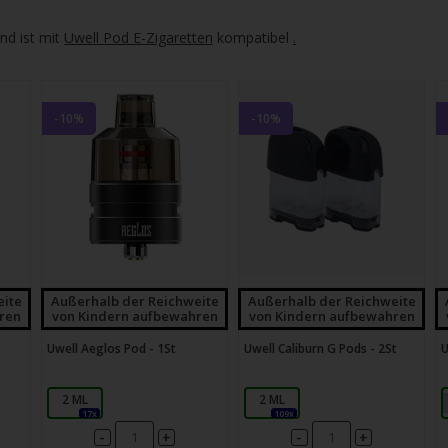
gbare
nis
nd ist mit
Uwell Pod E-Zigaretten
kompatibel
.
uwählen.
ke
-10%
-10%
betaste,
ewählten
rgebnis
gen.
eite
Außerhalb der Reichweite
Außerhalb der Reichweite
tzer
ren
von Kindern aufbewahren
von Kindern aufbewahren
Uwell Aeglos Pod - 1St
Uwell Caliburn G Pods - 2St
U
hgeräten
en
2 ML
2 ML
h-
17x
109x
-
-
+
+