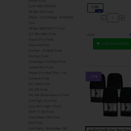
Elfbar ELFA
ELFA NIKOTINFREI
2 ML
149x
Elf Bar Elfx Pods
-
+
Elfbar - ELFX Mega - Refillable
Pod
Elf Bar MATE500 P1 Pod
ELF Bar MAX Pods
€5,99
Expod Pro Pods
Zum Warenkorb
Flavorist Pods
Flerbar - D16000 Pods
Flerbar Pods
GeekVape Prefilled Pod
Grabit Nex Pods
Hayati Pro Max Plus - 15k -
-10%
Icewave Pods
IVG 2400 Pods
IVG AIR Pods
IVG AIR Multi-Flavour Pods
InnoCigs - Eco Pod
Juicy Bars High 5 Pod
KEEP IT 100 Pods
Kiara Baba 10K Pods
KTS Pods
Lost Mary - Nera Max 15K
Außerhalb der Reichw