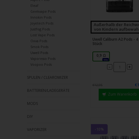
Eleaf
Geekvape Pods
Innokin Pods
Joyetech Pods
Außerhalb der Reichw
von Kindern aufbewah
Justfog Pods
Lost Vape Pods
Uwell Caliburn A2 Pods - 4
Oxva Pods
Stück
Smok Pods
Uwell Pods
0,9 Ω
Vaporesso Pods
99x
Voopoo Pods
-
+
SPULEN / CLEAROMIZER
€1
€12,95
BATTERIEN/LADEGERÄTE
Zum Warenkorb
MODS
DIY
-10%
VAPORIZER