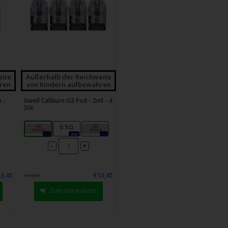
eite
Außerhalb der Reichweite
ren
von Kindern aufbewahren
 -
Uwell Caliburn G3 Pod - 2ml - 4
Stk
0.6Ω
0.9Ω
1.2Ω
0x
39x
0x
-
+
3,45
€13,45
€14,95
Zum Warenkorb