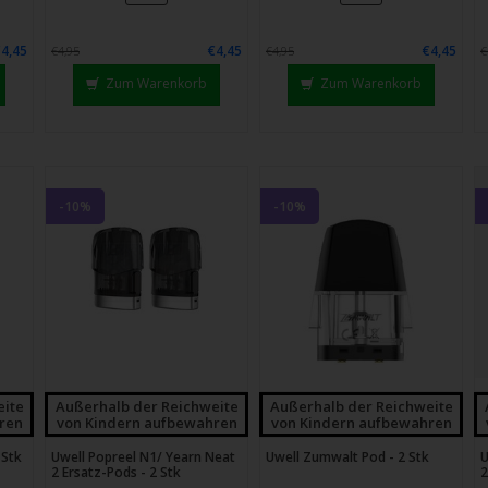
chgesten
enden.
€4,45
€4,45
€4,45
€4,95
€4,95
€
Zum Warenkorb
Zum Warenkorb
-10%
-10%
eite
Außerhalb der Reichweite
Außerhalb der Reichweite
ren
von Kindern aufbewahren
von Kindern aufbewahren
 Stk
Uwell Popreel N1/ Yearn Neat
Uwell Zumwalt Pod - 2 Stk
U
2 Ersatz-Pods - 2 Stk
2