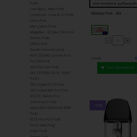
von Kindern aufbewah
Pods
Lost Mary - Wavi Pods
Wishine Pod - 4St
Lovesticks - Luva & Co Pods
Linvo Pod
Marry Jane Pods
1,4Ω
MegaBar - GT Max 15k Pods
0x
Momo Pods
-
+
OWLA Pod
Randm tornado pods
RIOT SQUAD Connex Pod
€10,95
Pixl Xfill Pod
Salt Plus Lite Pods
Zum Warenkorb
SKE CRYSTAL EDGE 10000
PODS
SKE Crystal PLUS Pod
SKE Crystal 800 Pro Pod
VOZOL Switch Pro
Overdosed Pods
-10%
Vapes Bars Diamond 3000
Pods
VLTZ Flex Pro Pods
Vozol Vista Plug
X-Bar Pods
Aspire Pods