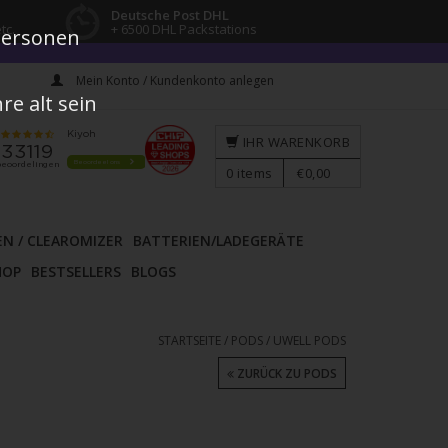
Deutsche Post DHL
tc.
+ 6500 DHL Packstations
 Personen
Mein Konto / Kundenkonto anlegen
e alt sein
IHR WARENKORB
0
items
€0,00
EN / CLEAROMIZER
BATTERIEN/LADEGERÄTE
HOP
BESTSELLERS
BLOGS
STARTSEITE
/
PODS
/
UWELL PODS
ZURÜCK ZU PODS