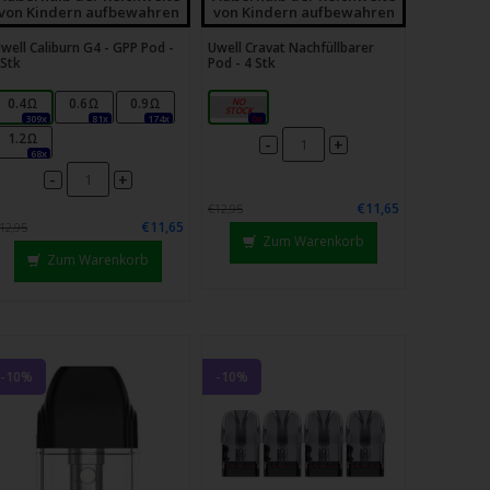
von Kindern aufbewahren
von Kindern aufbewahren
well Caliburn G4 - GPP Pod -
Uwell Cravat Nachfüllbarer
Stk
Pod - 4 Stk
0.4Ω
0.6Ω
0.9Ω
1,2 Ω
309x
81x
174x
0x
1.2Ω
-
+
68x
-
+
€11,65
€12,95
€11,65
12,95
Zum Warenkorb
Zum Warenkorb
-10%
-10%