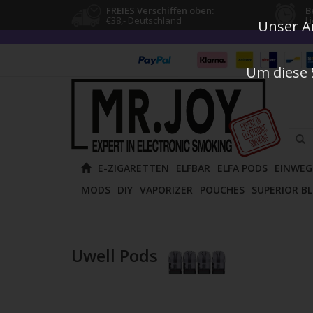
FREIES Verschiffen oben:
B
€38,- Deutschland
L
Unser An
Um diese 
Verw
E-ZIGARETTEN
ELFBAR
ELFA PODS
EINWEG
die
MODS
DIY
VAPORIZER
POUCHES
SUPERIOR B
Pfeile
nach
oben
und
Uwell Pods
unten
um
das