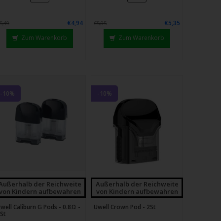
€4,94
€5,35
5,49
€5,95
Zum Warenkorb
Zum Warenkorb
-10%
-10%
Außerhalb der Reichweite
Außerhalb der Reichweite
von Kindern aufbewahren
von Kindern aufbewahren
well Caliburn G Pods - 0.8Ω -
Uwell Crown Pod - 2St
St