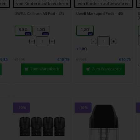
ren
von Kindern aufbewahren
von Kindern aufbewahren
UWELL Caliburn A3 Pod - 4St
Uwell Marsupod Pods - 4St
U
3
0.8Ω
1.0Ω
1,2Ω
28x
20x
4x
-
-
+
+
€9,85
€10,75
€10,75
€11,95
€11,95
€
Zum Warenkorb
Zum Warenkorb
-10%
-10%