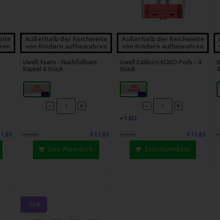
eite
Außerhalb der Reichweite
Außerhalb der Reichweite
ren
von Kindern aufbewahren
von Kindern aufbewahren
Uwell Yearn - Nachfüllbare
Uwell Caliburn KOKO Pods - 4
U
Kapsel 4 Stück
Stück
4
2 ML
1,2Ω
0x
0x
-
-
+
+
1,65
€11,65
€11,65
€12,95
€12,95
€
Zum Warenkorb
Zum Warenkorb
-10%