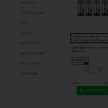
POUCHES
SUPERIOR BLEND
IQOS
PLOOM
Außerhalb der Reichw
von Kindern aufbewah
BIG PUFF VAPE
Uwell Whirl F Pod - 1.2Ohm
2ML (4 St.)
BALD VERFÜGBAR
1.2Ω Mesh
NEU IM SHOP
0x
-
+
BESTSELLERS
€1
€14,95
Zum Warenkorb