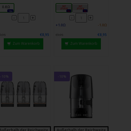
0.8Ω
0,6 Ω
1,0 Ω
16x
0x
0x
-
-
+
+
€8,95
€8,95
9,95
€9,95
Zum Warenkorb
Zum Warenkorb
-10%
-10%
Außerhalb der Reichweite
Außerhalb der Reichweite