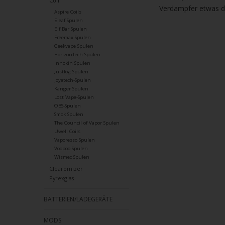
Coil
Verdampfer etwas da
Aspire Coils
Eleaf Spulen
Elf Bar Spulen
Freemax Spulen
Geekvape Spulen
HorizonTech-Spulen
Innokin Spulen
Justfog Spulen
Joyetech-Spulen
Kanger Spulen
Lost Vape-Spulen
OBS-Spulen
Smok Spulen
The Council of Vapor Spulen
Uwell Coils
Vaporesso Spulen
Voopoo Spulen
Wismec Spulen
Clearomizer
Pyrexglas
BATTERIEN/LADEGERÄTE
MODS