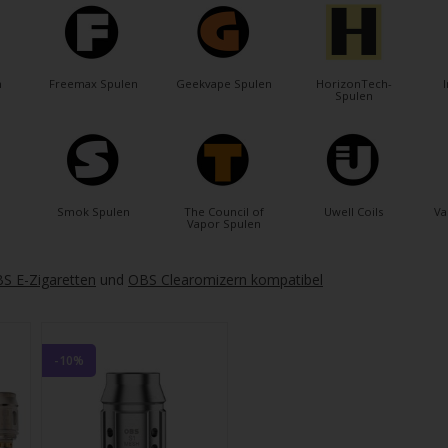
gbare
nis
uwählen.
ke
n
Freemax Spulen
Geekvape Spulen
HorizonTech-
Spulen
betaste,
ewählten
Smok Spulen
The Council of
Uwell Coils
Va
Vapor Spulen
rgebnis
gen.
S E-Zigaretten
und
OBS Clearomizern kompatibel
tzer
hgeräten
-10%
en
h-