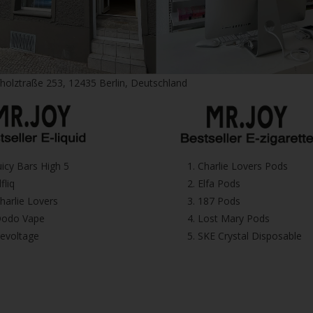
fholztraße 253, 12435 Berlin, Deutschland
⁠Juicy Bars High 5
1.⁠ ⁠Charlie Lovers Pods
Elfliq
2.⁠ ⁠⁠Elfa Pods
⁠⁠Charlie Lovers
3.⁠ ⁠⁠187 Pods
⁠⁠Dodo Vape
4.⁠ ⁠⁠Lost Mary Pods
⁠Revoltage
5.⁠ ⁠⁠SKE Crystal Disposable