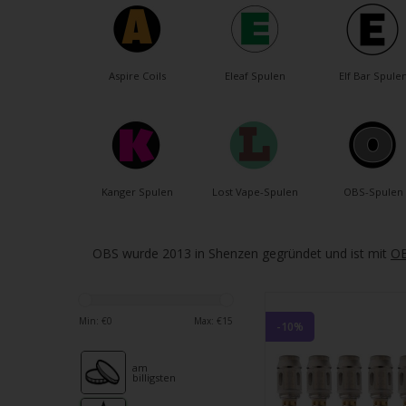
verfü
Ergeb
ausz
Drüc
Aspire Coils
Eleaf Spulen
Elf Bar Spule
die
Einga
um
zum
ausg
Kanger Spulen
Lost Vape-Spulen
OBS-Spulen
Suche
zu
gelan
OBS wurde 2013 in Shenzen gegründet und ist mit
OB
Benu
von
Touc
Min: €
0
Max: €
15
-10%
könn
Touc
am
billigsten
und