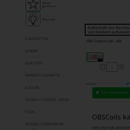
Strei
Meist
gesehen
verw
Neueste
Außerhalb der Reichw
von Kindern aufbewah
E-ZIGARETTEN
OBS Cotton Coil - 5St
ELFBAR
NX-1.4Ω
0x
ELFA PODS
-
+
EINWEG-E-ZIGARETTE
€1
€12,95
E LIQUID
Zum Warenkorb
AROMA / LONGFILL / BASIS
PODS
OBSCoils ka
SPULEN / CLEAROMIZER
Herr Joy hat eine b