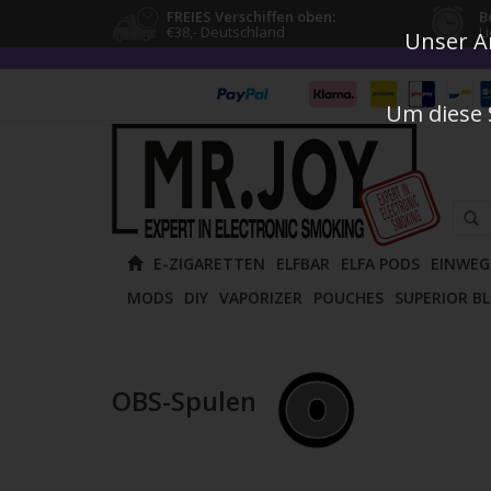
FREIES Verschiffen oben:
B
€38,- Deutschland
L
Unser An
Um diese 
Verw
E-ZIGARETTEN
ELFBAR
ELFA PODS
EINWEG
die
MODS
DIY
VAPORIZER
POUCHES
SUPERIOR B
Pfeile
nach
oben
und
OBS-Spulen
unten
um
das