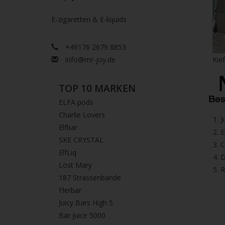
E-zigaretten & E-liquids
+49176 2679 8853
info@mr-joy.de
Kie
TOP 10 MARKEN
ELFA pods
Charlie Lovers
1.⁠ 
Elfbar
2.⁠ ⁠⁠
SKE CRYSTAL
3.⁠ 
ElfLiq
4.⁠ 
Lost Mary
5. 
187 Strassenbande
Flerbar
Juicy Bars High 5
Bar Juice 5000