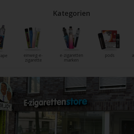
Kategorien
einweg-e-
e-zigaretten
pods
a
vape
zigarette
marken