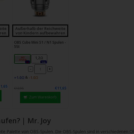
chgesten
enden.
eite
Außerhalb der Reichweite
ren
von Kindern aufbewahren
OBS Cube Mini S1 / N1 Spulen -
5St
0,6Ω
1,2Ω
0x
34x
-
+
&
1,65
€11,65
€12,95
Zum Warenkorb
ufen? | Mr. Joy
reite Palette von OBS-Spulen. Die OBS-Spulen sind in verschiedenen Oh