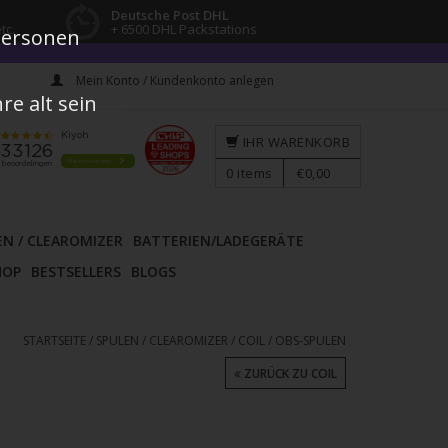
Deutsche Post DHL
tc.
+ 6500 DHL Packstations
 Personen
Mein Konto / Kundenkonto anlegen
e alt sein
IHR WARENKORB
0
items
€0,00
EN / CLEAROMIZER
BATTERIEN/LADEGERÄTE
HOP
BESTSELLERS
BLOGS
STARTSEITE
/
SPULEN / CLEAROMIZER
/
COIL
/
OBS-SPULEN
ZURÜCK ZU COIL