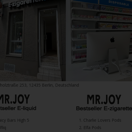
fholztraße 253, 12435 Berlin, Deutschland
⁠Juicy Bars High 5
1.⁠ ⁠Charlie Lovers Pods
Elfliq
2.⁠ ⁠⁠Elfa Pods