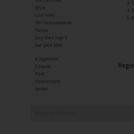
SKE CRYSTAL
3.⁠ 
ElfLiq
4.⁠ 
Lost Mary
5. 
187 Strassenbande
Flerbar
Juicy Bars High 5
Bar Juice 5000
E-zigaretten
Regis
E-liquids
Pods
Clearomizers
Spulen
© Copyright 2026 Mr-joy