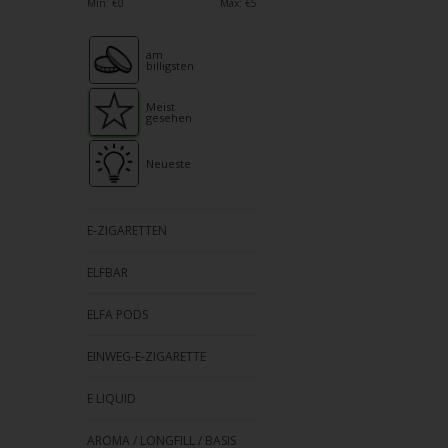
verfü
Min: €
0
Max: €
5
Ergeb
ausz
am
billigsten
Drüc
die
Meist
gesehen
Einga
um
Neueste
zum
ausg
Suche
E-ZIGARETTEN
zu
ELFBAR
gelan
Benu
ELFA PODS
von
Touc
EINWEG-E-ZIGARETTE
könn
E LIQUID
Touc
und
AROMA / LONGFILL / BASIS