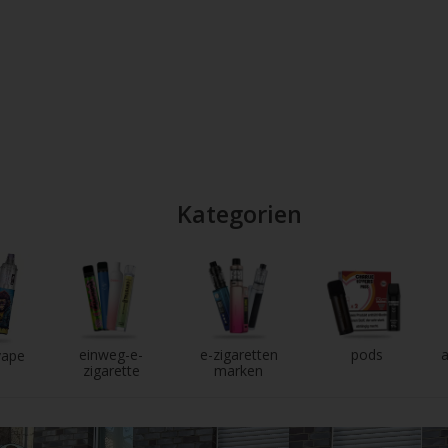
Kategorien
einweg-e-
e-zigaretten
pods
a
vape
zigarette
marken