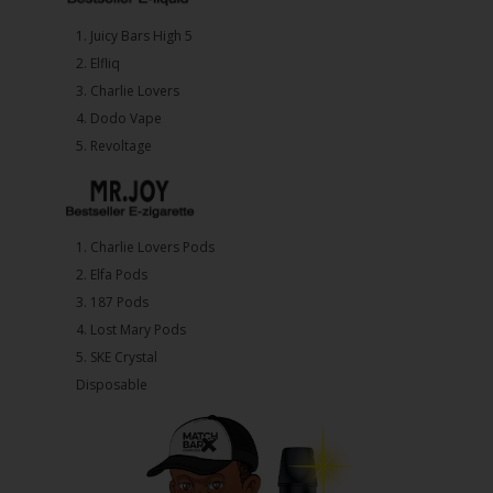
1.⁠ ⁠Juicy Bars High 5
2.⁠ ⁠⁠Elfliq
3.⁠ ⁠⁠Charlie Lovers
4.⁠ ⁠⁠Dodo Vape
5. ⁠Revoltage
1.⁠ ⁠Charlie Lovers Pods
2.⁠ ⁠⁠Elfa Pods
3.⁠ ⁠⁠187 Pods
4.⁠ ⁠⁠Lost Mary Pods
5.⁠ ⁠⁠SKE Crystal
Disposable