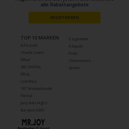
alle Rabattangebote
REGISTRIEREN
TOP 10 MARKEN
E-zigaretten
ELFA pods
E-liquids
Charlie Lovers
Pods
Elfbar
Clearomizers
SKE CRYSTAL
Spulen
ElfLiq
Lost Mary
187 Strassenbande
Flerbar
Juicy Bars High 5
Bar Juice 5000