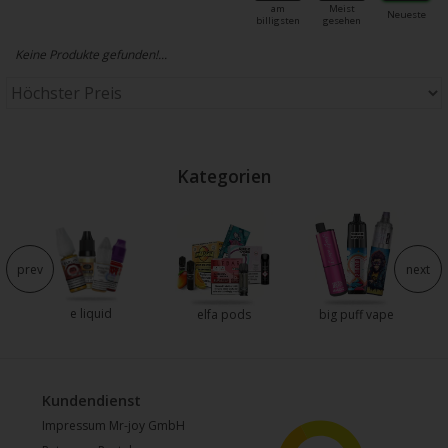
am
Meist
Neueste
billigsten
gesehen
Keine Produkte gefunden!...
Kategorien
e
prev
next
e liquid
elfa pods
big puff vape
Kundendienst
Impressum Mr-joy GmbH