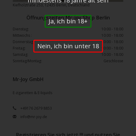
mindestens 18 Jahre alt sein
Kiefholztraße 253, 12435 Berlin, Deutschland
Öffnungszeiten Mr-joy Shop Berlin
Ja, ich bin 18+
Dienstag:
10:00 - 18:00
Mittwochs :
10:00 - 18:00
Donnerstag:
10:00 - 18:00
Nein, ich bin unter 18
Freitag:
10:00 - 18:00
Samstag:
10:00 - 18:00
Sonntag/Montag:
Geschlosse
Mr-Joy GmbH
E-zigaretten & E-liquids
+49176 2679 8853
info@mr-joy.de
Registrieren Sie sich jetzt !!! und nutzen Sie