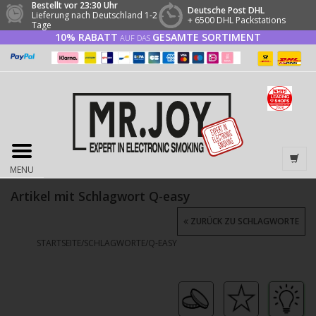
Bestellt vor 23:30 Uhr
Deutsche Post DHL
Lieferung nach Deutschland 1-2
+ 6500 DHL Packstations
Tage
10% RABATT
GESAMTE SORTIMENT
AUF DAS
MENU
Artikel mit Schlagwort Q-easy
ZURÜCK ZU SCHLAGWORTE
STARTSEITE
/
SCHLAGWORTE
/
Q-EASY