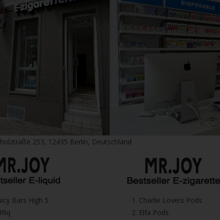
fholztraße 253, 12435 Berlin, Deutschland
⁠Juicy Bars High 5
1.⁠ ⁠Charlie Lovers Pods
Elfliq
2.⁠ ⁠⁠Elfa Pods