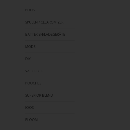
Strei
verw
PODS
SPULEN / CLEAROMIZER
BATTERIEN/LADEGERÄTE
MODS
DIY
VAPORIZER
POUCHES
SUPERIOR BLEND
IQOS
PLOOM