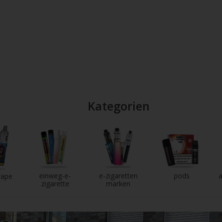
Kategorien
einweg-e-
e-zigaretten
pods
a
vape
zigarette
marken