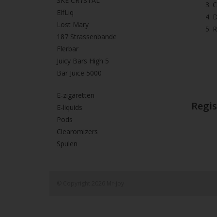
SKE CRYSTAL
3.⁠ 
ElfLiq
4.⁠ 
Lost Mary
5. 
187 Strassenbande
Flerbar
Juicy Bars High 5
Bar Juice 5000
E-zigaretten
Regis
E-liquids
Pods
Clearomizers
Spulen
© Copyright 2026 Mr-joy