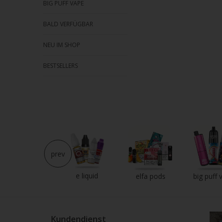
BIG PUFF VAPE
BALD VERFÜGBAR
NEU IM SHOP
BESTSELLERS
prev
e liquid
neu im shop
elfa pods
big puff 
Kundendienst