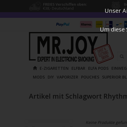
FREIES Verschiffen oben:
B
€38,- Deutschland
L
Unser An
Um diese 
Verw
E-ZIGARETTEN
ELFBAR
ELFA PODS
EINWEG
die
MODS
DIY
VAPORIZER
POUCHES
SUPERIOR B
Pfeile
nach
oben
Artikel mit Schlagwort Rhyt
und
unten
um
das
Keine Produkte gefund