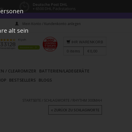
Deutsche Post DHL
tc.
+ 6500 DHL Packstations
 Personen
Mein Konto / Kundenkonto anlegen
e alt sein
IHR WARENKORB
0
items
€0,00
EN / CLEAROMIZER
BATTERIEN/LADEGERÄTE
HOP
BESTSELLERS
BLOGS
STARTSEITE
/
SCHLAGWORTE
/
RHYTHM 300MAH
ZURÜCK ZU SCHLAGWORTE