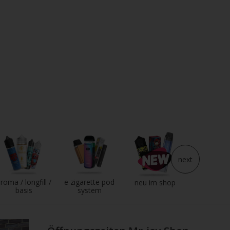
next
roma / longfill /
e zigarette pod
e liqui
neu im shop
basis
system