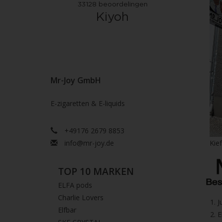
Mr-Joy GmbH
E-zigaretten & E-liquids
+49176 2679 8853
info@mr-joy.de
Kie
TOP 10 MARKEN
ELFA pods
Charlie Lovers
1.⁠ 
Elfbar
2.⁠ ⁠⁠