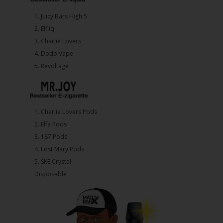
1.⁠ ⁠Juicy Bars High 5
2.⁠ ⁠⁠Elfliq
3.⁠ ⁠⁠Charlie Lovers
4.⁠ ⁠⁠Dodo Vape
5. ⁠Revoltage
1.⁠ ⁠Charlie Lovers Pods
2.⁠ ⁠⁠Elfa Pods
3.⁠ ⁠⁠187 Pods
4.⁠ ⁠⁠Lost Mary Pods
5.⁠ ⁠⁠SKE Crystal
Disposable