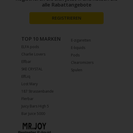
alle Rabattangebote
REGISTRIEREN
TOP 10 MARKEN
E-zigaretten
ELFA pods
E-liquids
Charlie Lovers
Pods
Elfbar
Clearomizers
SKE CRYSTAL
Spulen
ElfLiq
Lost Mary
187 Strassenbande
Flerbar
Juicy Bars High 5
Bar Juice 5000