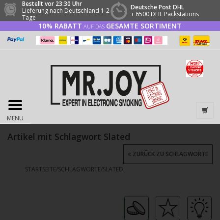
Bestellt vor 23:30 Uhr
Deutsche Post DHL
Lieferung nach Deutschland 1-2
+ 6500 DHL Packstations
Tage
10% RABATT
GESAMTE SORTIMENT
AUF DAS
MENU
Artikel mit Schlagwort Slated
ZURÜCK ZU SCHLAGWORTE
STARTSEITE
/
SCHLAGWORTE
/
SLATED