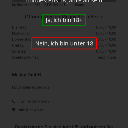
mindestens 18 Jahre alt sein
Kiefholztraße 253, 12435 Berlin, Deutschland
Öffnungszeiten Mr-joy Shop Berlin
Ja, ich bin 18+
Dienstag:
10:00 - 18:00
Mittwochs :
10:00 - 18:00
Donnerstag:
10:00 - 18:00
Nein, ich bin unter 18
Freitag:
10:00 - 18:00
Samstag:
10:00 - 18:00
Sonntag/Montag:
Geschlosse
Mr-Joy GmbH
E-zigaretten & E-liquids
+49176 2679 8853
info@mr-joy.de
Registrieren Sie sich jetzt !!! und nutzen Sie