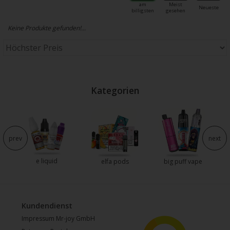
am
Meist
Neueste
billigsten
gesehen
Keine Produkte gefunden!...
Kategorien
prev
next
e liquid
e
elfa pods
big puff vape
Kundendienst
Impressum Mr-joy GmbH