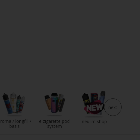
next
roma / longfill /
e zigarette pod
e liqui
neu im shop
basis
system