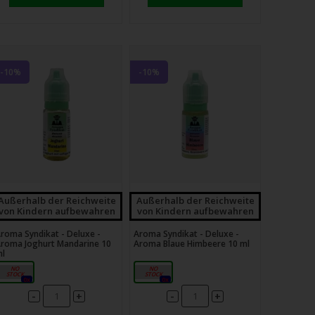
-10%
-10%
Außerhalb der Reichweite
Außerhalb der Reichweite
von Kindern aufbewahren
von Kindern aufbewahren
roma Syndikat - Deluxe -
Aroma Syndikat - Deluxe -
roma Joghurt Mandarine 10
Aroma Blaue Himbeere 10 ml
l
10ml
10ml
0x
0x
-
-
+
+