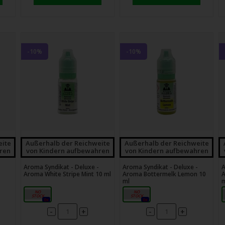
-10%
-10%
eite
Außerhalb der Reichweite
Außerhalb der Reichweite
ren
von Kindern aufbewahren
von Kindern aufbewahren
Aroma Syndikat - Deluxe -
Aroma Syndikat - Deluxe -
A
Aroma White Stripe Mint 10 ml
Aroma Bottermelk Lemon 10
A
ml
m
10ml
10ml
0x
0x
-
-
+
+