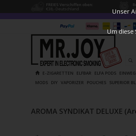
FREIES Verschiffen oben:
B
€38,- Deutschland
L
Unser An
Um diese 
Verw
E-ZIGARETTEN
ELFBAR
ELFA PODS
EINWEG
die
MODS
DIY
VAPORIZER
POUCHES
SUPERIOR B
Pfeile
nach
oben
und
AROMA SYNDIKAT DELUXE (A
unten
um
das