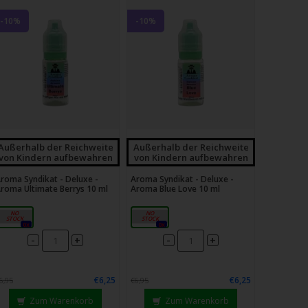
-10%
-10%
Außerhalb der Reichweite
Außerhalb der Reichweite
von Kindern aufbewahren
von Kindern aufbewahren
roma Syndikat - Deluxe -
Aroma Syndikat - Deluxe -
roma Ultimate Berrys 10 ml
Aroma Blue Love 10 ml
10ml
10ml
0x
0x
-
-
+
+
€6,25
€6,25
6,95
€6,95
Zum Warenkorb
Zum Warenkorb