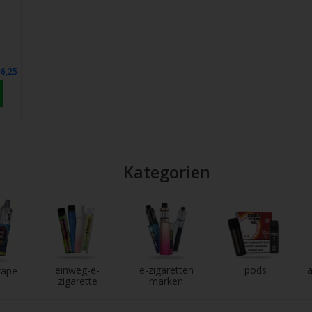
€6,25
Kategorien
einweg-e-
e-zigaretten
pods
a
vape
zigarette
marken