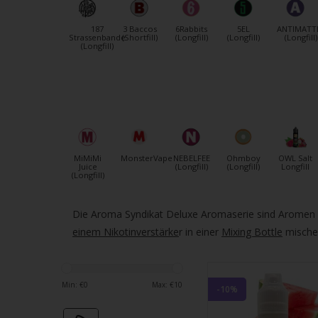
verfü
Ergeb
187
3 Baccos
6Rabbits
5EL
ANTIMATT
ausz
Strassenbande
(Shortfill)
(Longfill)
(Longfill)
(Longfill)
(Longfill)
Drüc
die
Einga
um
zum
ausg
MiMiMi
MonsterVape
NEBELFEE
Ohmboy
OWL Salt
Suche
Juice
(Longfill)
(Longfill)
Longfill
(Longfill)
zu
gelan
Die Aroma Syndikat Deluxe Aromaserie sind Aromen mit
Benu
einem Nikotinverstärke
r in einer
Mixing Bottle
mischen
von
Touc
könn
Touc
Min: €
0
Max: €
10
-10%
und