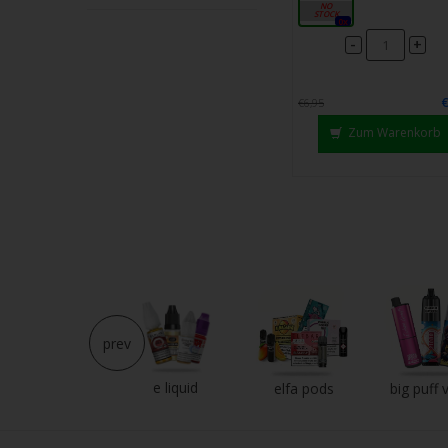
10ml
0x
-
+
€6,95
Zum Warenkorb
prev
e liquid
neu im shop
elfa pods
big puff 