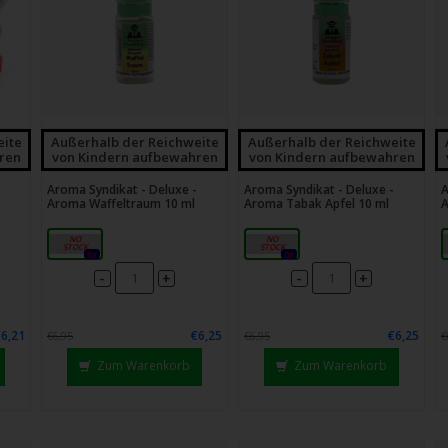
chgesten
enden.
eite
Außerhalb der Reichweite
Außerhalb der Reichweite
ren
von Kindern aufbewahren
von Kindern aufbewahren
Aroma Syndikat - Deluxe -
Aroma Syndikat - Deluxe -
A
Aroma Waffeltraum 10 ml
Aroma Tabak Apfel 10 ml
A
10ml
10ml
0x
0x
-
-
+
+
€6,21
€6,25
€6,25
€6,95
€6,95
€
Zum Warenkorb
Zum Warenkorb