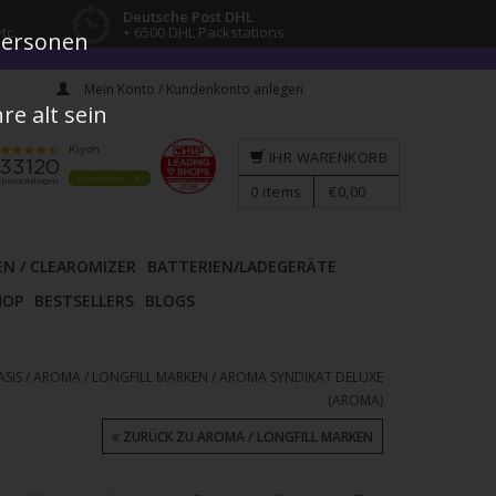
Deutsche Post DHL
tc.
+ 6500 DHL Packstations
 Personen
Mein Konto / Kundenkonto anlegen
e alt sein
IHR WARENKORB
0
items
€0,00
EN / CLEAROMIZER
BATTERIEN/LADEGERÄTE
HOP
BESTSELLERS
BLOGS
ASIS
/
AROMA / LONGFILL MARKEN
/
AROMA SYNDIKAT DELUXE
(AROMA)
ZURÜCK ZU AROMA / LONGFILL MARKEN