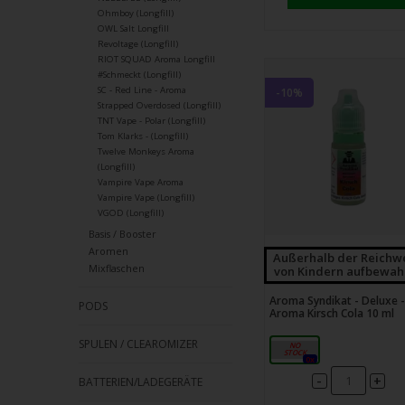
Ohmboy (Longfill)
OWL Salt Longfill
Revoltage (Longfill)
RIOT SQUAD Aroma Longfill
#Schmeckt (Longfill)
SC - Red Line - Aroma
-10%
Strapped Overdosed (Longfill)
TNT Vape - Polar (Longfill)
Tom Klarks - (Longfill)
Twelve Monkeys Aroma
(Longfill)
Vampire Vape Aroma
Vampire Vape (Longfill)
VGOD (Longfill)
Basis / Booster
Aromen
Außerhalb der Reichw
Mixflaschen
von Kindern aufbewah
Aroma Syndikat - Deluxe -
PODS
Aroma Kirsch Cola 10 ml
SPULEN / CLEAROMIZER
10ml
0x
-
+
BATTERIEN/LADEGERÄTE