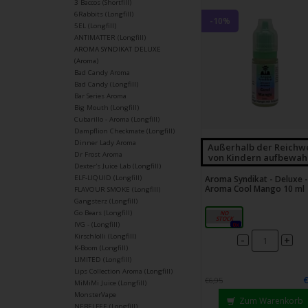
3 Baccos (Shortfill)
6Rabbits (Longfill)
-10%
5EL (Longfill)
ANTIMATTER (Longfill)
AROMA SYNDIKAT DELUXE
(Aroma)
Bad Candy Aroma
Bad Candy (Longfill)
Bar Series Aroma
Big Mouth (Longfill)
Cubarillo - Aroma (Longfill)
Dampflion Checkmate (Longfill)
Dinner Lady Aroma
Außerhalb der Reichw
Dr Frost Aroma
von Kindern aufbewah
Dexter's Juice Lab (Longfill)
Aroma Syndikat - Deluxe -
ELF-LIQUID (Longfill)
Aroma Cool Mango 10 ml
FLAVOUR SMOKE (Longfill)
Gangsterz (Longfill)
Go Bears (Longfill)
10ml
0x
IVG - (Longfill)
Kirschlolli (Longfill)
-
+
K-Boom (Longfill)
LIMITED (Longfill)
Lips Collection Aroma (Longfill)
€6,95
MiMiMi Juice (Longfill)
MonsterVape
Zum Warenkorb
NEBELFEE (Longfill)