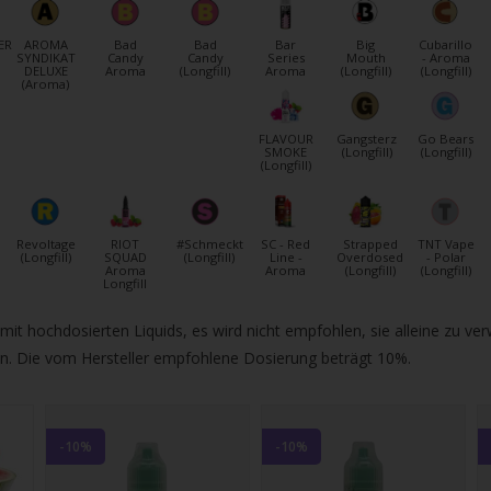
gbare
nis
ER
AROMA
Bad
Bad
Bar
Big
Cubarillo
uwählen.
SYNDIKAT
Candy
Candy
Series
Mouth
- Aroma
DELUXE
Aroma
(Longfill)
Aroma
(Longfill)
(Longfill)
ke
(Aroma)
betaste,
FLAVOUR
Gangsterz
Go Bears
SMOKE
(Longfill)
(Longfill)
(Longfill)
ewählten
Revoltage
RIOT
#Schmeckt
SC - Red
Strapped
TNT Vape
rgebnis
(Longfill)
SQUAD
(Longfill)
Line -
Overdosed
- Polar
Aroma
Aroma
(Longfill)
(Longfill)
Longfill
gen.
 hochdosierten Liquids, es wird nicht empfohlen, sie alleine zu ver
tzer
. Die vom Hersteller empfohlene Dosierung beträgt 10%.
hgeräten
en
h-
-10%
-10%