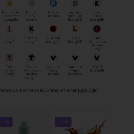
Dampflion
Dinner
Dr Frost
Dexter's
ELF-
Checkmate
Lady
Aroma
Juice Lab
LIQUID
(Longfill)
Aroma
(Longfill)
(Longfill)
IVG -
Kirschlolli
K-Boom
LIMITED
Lips
(Longfill)
(Longfill)
(Longfill)
(Longfill)
Collection
Aroma
(Longfill)
Tom
Twelve
Vampire
Vampire
VGOD
Klarks -
Monkeys
Vape
Vape
(Longfill)
(Longfill)
Aroma
Aroma
(Longfill)
(Longfill)
wenden. Sie sollten das Aroma mit einer
Base oder
-10%
-10%