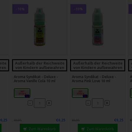
-10%
-10%
eite
Außerhalb der Reichweite
Außerhalb der Reichweite
ren
von Kindern aufbewahren
von Kindern aufbewahren
Aroma Syndikat - Deluxe -
Aroma Syndikat - Deluxe -
A
Aroma Vanille Cola 10 ml
Aroma Pink Love 10 ml
A
10ml
10ml
0x
0x
-
-
+
+
€6,25
€6,25
€6,25
€6,95
€6,95
€
Zum Warenkorb
Zum Warenkorb