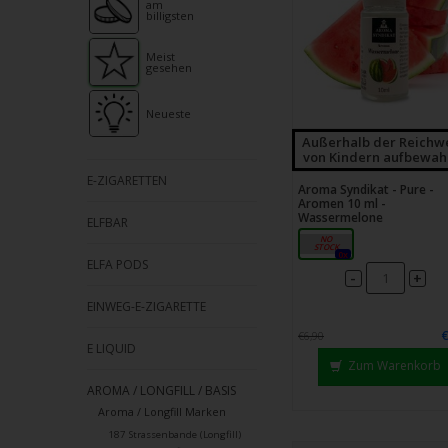
Strei
am
billigsten
verw
Meist
gesehen
Neueste
Außerhalb der Reichw
von Kindern aufbewah
E-ZIGARETTEN
Aroma Syndikat - Pure -
Aromen 10 ml -
Wassermelone
ELFBAR
10ml
0x
ELFA PODS
-
+
EINWEG-E-ZIGARETTE
€6,90
E LIQUID
Zum Warenkorb
AROMA / LONGFILL / BASIS
Aroma / Longfill Marken
187 Strassenbande (Longfill)