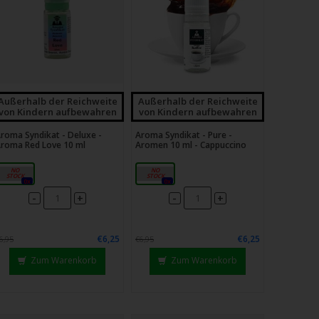
Außerhalb der Reichweite
Außerhalb der Reichweite
von Kindern aufbewahren
von Kindern aufbewahren
roma Syndikat - Deluxe -
Aroma Syndikat - Pure -
roma Red Love 10 ml
Aromen 10 ml - Cappuccino
10ml
10ml
0x
0x
-
-
+
+
€6,25
€6,25
6,95
€6,95
Zum Warenkorb
Zum Warenkorb