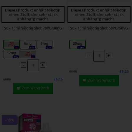
Dieses Produkt enhält Nikotin:
Dieses Produkt enhält Nikotin:
einen Stoff, der sehr stark
einen Stoff, der sehr stark
abhängig macht.
abhängig macht.
SC - 10ml Nikotin Shot 70VG/30PG
SC - 10ml Nikotin Shot 50PG/50VG
3mg
6mg
9mg
20mg
0x
56x
97x
130x
12mg
18mg
-
+
39x
0x
-
+
€6,25
€6,95
€6,16
€6,85
Zum Warenkorb
Zum Warenkorb
-10%