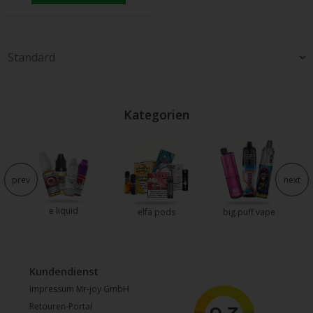
Kategorien
prev
next
e liquid
e
elfa pods
big puff vape
Kundendienst
Impressum Mr-joy GmbH
Retouren-Portal