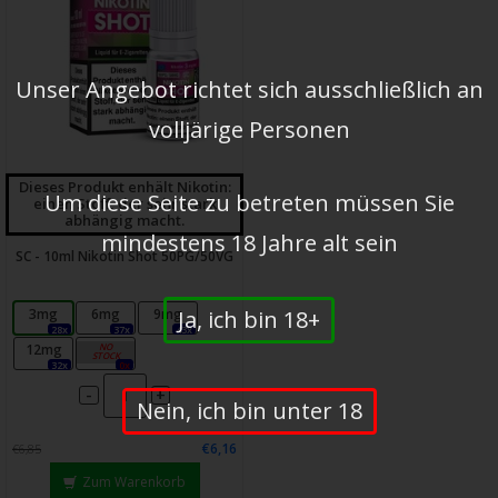
Unser Angebot richtet sich ausschließlich an
volljärige Personen
Dieses Produkt enhält Nikotin:
Um diese Seite zu betreten müssen Sie
einen Stoff, der sehr stark
abhängig macht.
mindestens 18 Jahre alt sein
SC - 10ml Nikotin Shot 50PG/50VG
Ja, ich bin 18+
3mg
6mg
9mg
28x
37x
43x
12mg
18mg
32x
0x
-
+
Nein, ich bin unter 18
€6,16
€6,85
Zum Warenkorb