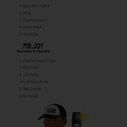
1.⁠ ⁠Juicy Bars High 5
2.⁠ ⁠⁠Elfliq
3.⁠ ⁠⁠Charlie Lovers
4.⁠ ⁠⁠Dodo Vape
5. ⁠Revoltage
1.⁠ ⁠Charlie Lovers Pods
2.⁠ ⁠⁠Elfa Pods
3.⁠ ⁠⁠187 Pods
4.⁠ ⁠⁠Lost Mary Pods
5.⁠ ⁠⁠SKE Crystal
Disposable