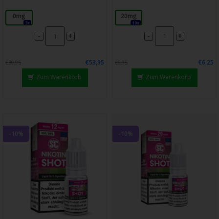
0mg
20mg
3x
19x
-
-
+
+
€53,95
€6,25
€59,95
€6,95
Zum Warenkorb
Zum Warenkorb
-10%
-10%