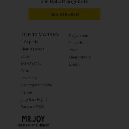
alle Rabattangebote
REGISTRIEREN
TOP 10 MARKEN
E-zigaretten
ELFA pods
E-liquids
Charlie Lovers
Pods
Elfbar
Clearomizers
SKE CRYSTAL
Spulen
ElfLiq
Lost Mary
187 Strassenbande
Flerbar
Juicy Bars High 5
Bar Juice 5000