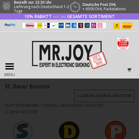
Bestellt vor 23:30 Uhr
Deutsche Post DHL
Lieferung nach Deutschland 1-2
+ 6500 DHL Packstations
Tage
10% RABATT
GESAMTE SORTIMENT
AUF DAS
MENU
SC Base/ Booster
ZURÜCK ZU BASIS / BOOSTER
STARTSEITE
/
AROMA / LONGFILL / BASIS
/
BASIS / BOOSTER
/
SC BASE/ BOOSTER