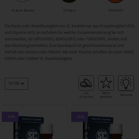
SC Base/ Booster
DIY Base
POPDROP
Die Basis oder Basisflüssigkeit von SC besteht nur aus Propylenglykol (PG)
und Glyzerin (VG). Je nachdem für welche Zusammensetzung Sie sich
entscheiden, ob 50PG/50VG, 80VG/20PG oder 70VG/30PG, ändert sich
das Mischungsverhältnis. Das Basisliquid ist geschmacksneutral und
enthält kein Aroma oder Nikotin. Mit einer Flasche erhalten Sie eine 100ml,
500ml oder 1000ml SC Basisflüssigkeit.
FILTER
am
Meist
Neueste
billigsten
gesehen
-10%
-10%