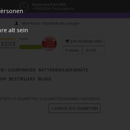
Deutsche Post DHL
tc.
+ 6500 DHL Packstations
 Personen
Mein Konto / Kundenkonto anlegen
e alt sein
IHR WARENKORB
0
items
€0,00
EN / CLEAROMIZER
BATTERIEN/LADEGERÄTE
HOP
BESTSELLERS
BLOGS
RTSEITE
/
E-ZIGARETTEN
/
E-ZIGARETTEN MARKEN
/
VAPORESSO
ZURÜCK ZU E-ZIGARETTEN