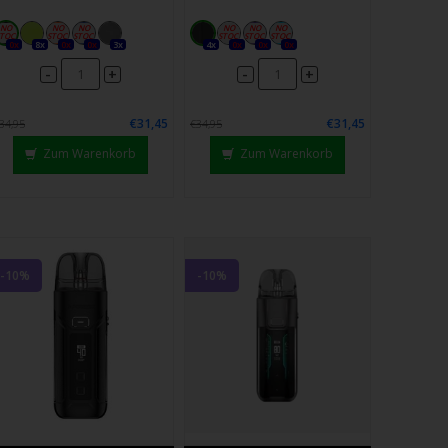
0x
8x
0x
0x
3x
4x
0x
0x
0x
-
-
+
+
€31,45
€31,45
34,95
€34,95
Zum Warenkorb
Zum Warenkorb
-10%
-10%