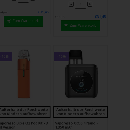
-
+
€31,45
34,95
€31,45
€34,95
Zum Warenkorb
Zum Warenkorb
-10%
-10%
Außerhalb der Reichweite
Außerhalb der Reichweite
von Kindern aufbewahren
von Kindern aufbewahren
aporesso Luxe Q2 Pod Kit - 3
Vaporesso XROS 4 Nano -
l Version
1.350 mAh