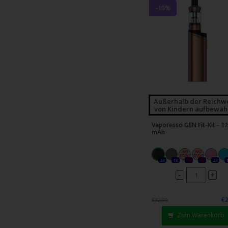
-10%
Außerhalb der Reichw
von Kindern aufbewah
Vaporesso GEN Fit-Kit - 1
mAh
3x
1x
0x
0x
2x
-
+
€2
€32,95
Zum Warenkorb