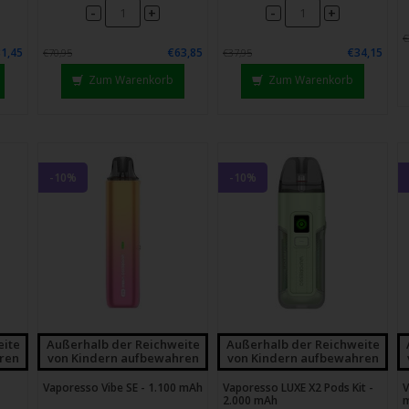
chgesten
-
-
+
+
enden.
€
1,45
€63,85
€34,15
€70,95
€37,95
Zum Warenkorb
Zum Warenkorb
-10%
-10%
eite
Außerhalb der Reichweite
Außerhalb der Reichweite
ren
von Kindern aufbewahren
von Kindern aufbewahren
Vaporesso Vibe SE - 1.100 mAh
Vaporesso LUXE X2 Pods Kit -
V
2.000 mAh
m