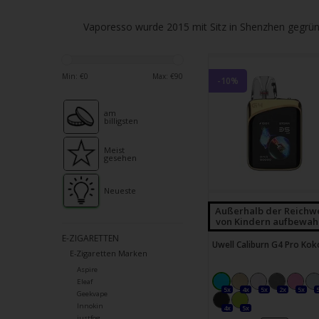
verfü
Ergeb
Vaporesso wurde 2015 mit Sitz in Shenzhen gegrün
ausz
Drüc
die
Min: €
0
Max: €
90
-10%
Einga
um
am
billigsten
zum
ausg
Meist
gesehen
Suche
zu
Neueste
gelan
Außerhalb der Reichw
Benu
von Kindern aufbewah
von
E-ZIGARETTEN
Uwell Caliburn G4 Pro Kok
Touc
E-Zigaretten Marken
könn
Aspire
Eleaf
Touc
5x
4x
5x
2x
5x
Geekvape
und
Innokin
4x
5x
justfog