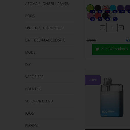
AROMA / LONGFILL / BASIS
1x
5x
0x
3x
10x
PODS
3x
3x
4x
6x
-
+
SPULEN / CLEAROMIZER
€3
BATTERIEN/LADEGERÄTE
€35,95
Zum Warenkorb
MODS
DIY
VAPORIZER
-10%
POUCHES
SUPERIOR BLEND
IQOS
PLOOM