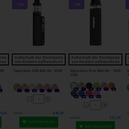
-10%
-10%
eite
Außerhalb der Reichweite
Außerhalb der Reichweite
ren
von Kindern aufbewahren
von Kindern aufbewahren
200
Vaporesso GEN 80S-Kit - 80W
Vaporesso Xros Mini-Kit - 1000
V
mAh
8x
0x
3x
4x
0x
4x
1x
0x
0x
2x
0x
0x
0x
5x
5x
5x
5x
-
+
-
+
9,65
€40,45
€44,95
€
€22,45
€24,95
Zum Warenkorb
Zum Warenkorb