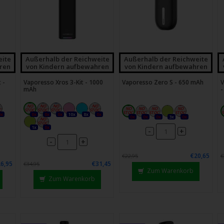
eite
Außerhalb der Reichweite
Außerhalb der Reichweite
ren
von Kindern aufbewahren
von Kindern aufbewahren
 -
Vaporesso Xros 3-Kit - 1000
Vaporesso Zero S - 650 mAh
V
mAh
-
0x
0x
0x
0x
10x
8x
0x
0x
0x
0x
3x
0x
1x
0x
-
+
-
+
€20,65
€22,95
€
6,95
€31,45
€34,95
Zum Warenkorb
Zum Warenkorb