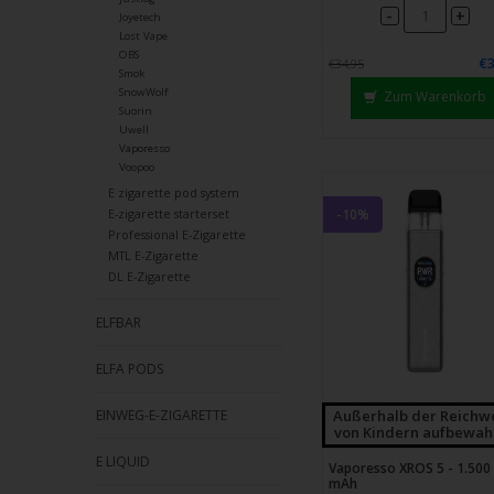
Strei
-
+
Joyetech
verw
Lost Vape
OBS
€3
€34,95
Smok
SnowWolf
Zum Warenkorb
Suorin
Uwell
Vaporesso
Voopoo
E zigarette pod system
-10%
E-zigarette starterset
Professional E-Zigarette
MTL E-Zigarette
DL E-Zigarette
ELFBAR
ELFA PODS
Außerhalb der Reichw
EINWEG-E-ZIGARETTE
von Kindern aufbewah
E LIQUID
Vaporesso XROS 5 - 1.500
mAh