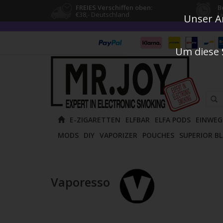
FREIES Verschiffen oben:
B
€38,- Deutschland
L
Unser An
Um diese 
Verw
E-ZIGARETTEN
ELFBAR
ELFA PODS
EINWEG
die
MODS
DIY
VAPORIZER
POUCHES
SUPERIOR B
Pfeile
nach
oben
und
Vaporesso
unten
um
das