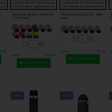
eite
Außerhalb der Reichweite
Außerhalb der Reichweite
ren
von Kindern aufbewahren
von Kindern aufbewahren
-
Vaporesso Kit Xros 4 Mini Pod
Vaporesso LUXE Q2 SE - 1000
V
- 1.000 mAh
mAh
0x
0x
0x
17x
0x
2x
0x
0x
0x
0x
0x
0x
0x
5x
18x
19x
-
+
-
+
4,35
€15,25
€16,95
€
€24,25
€26,95
Zum Warenkorb
Zum Warenkorb
-10%
-10%