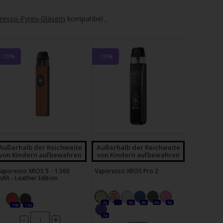
resso-Pyrex-Gläsern
kompatibel
.
-10%
-10%
Außerhalb der Reichweite
Außerhalb der Reichweite
von Kindern aufbewahren
von Kindern aufbewahren
aporesso XROS 5 - 1.500
Vaporesso XROS Pro 2
Ah - Leather Edition
2x
0x
6x
8x
6x
6x
14x
11x
7x
-
+