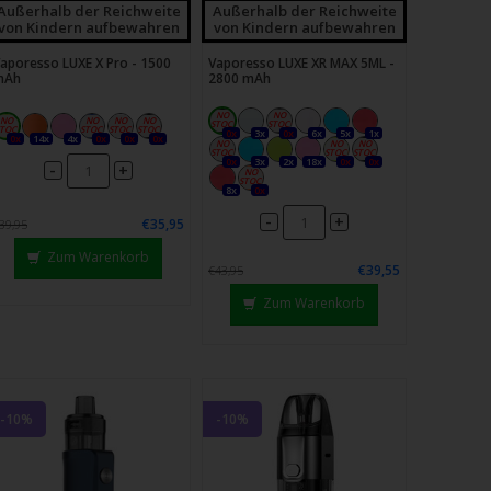
Außerhalb der Reichweite
Außerhalb der Reichweite
von Kindern aufbewahren
von Kindern aufbewahren
aporesso LUXE X Pro - 1500
Vaporesso LUXE XR MAX 5ML -
mAh
2800 mAh
0x
3x
0x
6x
5x
1x
0x
14x
4x
0x
0x
0x
0x
3x
2x
18x
0x
0x
-
+
8x
0x
-
+
€35,95
39,95
Zum Warenkorb
€39,55
€43,95
Zum Warenkorb
-10%
-10%