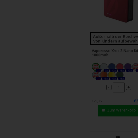
Außerhalb der Reichw
von Kindern aufbewah
Vaporesso Xros 3 Nano Kit
1000mAh
0x
7x
10x
15x
10x
0x
16x
17x
15x
-
+
€2
€29,95
Zum Warenkorb