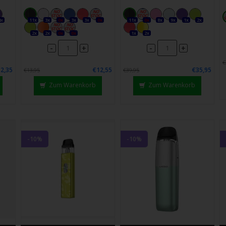
4x
11x
3x
0x
3x
3x
0x
11x
0x
8x
9x
1x
2x
2x
2x
0x
0x
1x
2x
-
-
+
+
€
2,35
€12,55
€35,95
€13,95
€39,95
Zum Warenkorb
Zum Warenkorb
-10%
-10%