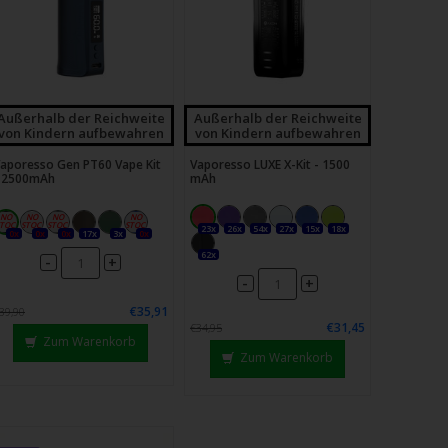
Außerhalb der Reichweite
Außerhalb der Reichweite
von Kindern aufbewahren
von Kindern aufbewahren
aporesso Gen PT60 Vape Kit
Vaporesso LUXE X-Kit - 1500
 2500mAh
mAh
23x
26x
54x
27x
15x
18x
0x
0x
0x
17x
3x
0x
62x
-
+
-
+
€35,91
39,90
€31,45
€34,95
Zum Warenkorb
Zum Warenkorb