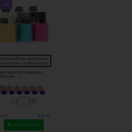
-10%
Außerhalb der Reichweite
von Kindern aufbewahren
aporesso XROS Nano-Kit -
1000 mAh
0x
0x
0x
0x
0x
0x
-
+
€26,95
29,95
Zum Warenkorb