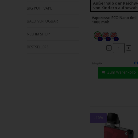
Außerhalb der Reichw
von Kindern aufbewah
BIG PUFF VAPE
Vaporesso ECO Nano 6ml 
BALD VERFÜGBAR
1000 mAh
NEU IM SHOP
0x
0x
0x
BESTSELLERS
-
+
€1
€15,95
Zum Warenkorb
-10%