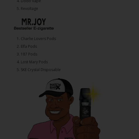
4.⁠ ⁠⁠Dodo Vape
5. ⁠Revoltage
1.⁠ ⁠Charlie Lovers Pods
2.⁠ ⁠⁠Elfa Pods
3.⁠ ⁠⁠187 Pods
4.⁠ ⁠⁠Lost Mary Pods
5.⁠ ⁠⁠SKE Crystal Disposable