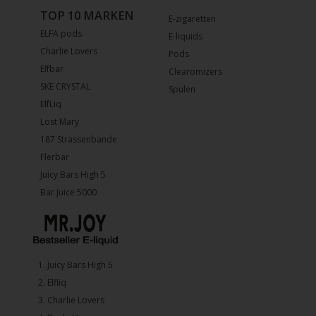
TOP 10 MARKEN
E-zigaretten
ELFA pods
E-liquids
Charlie Lovers
Pods
Elfbar
Clearomizers
SKE CRYSTAL
Spulen
ElfLiq
Lost Mary
187 Strassenbande
Flerbar
Juicy Bars High 5
Bar Juice 5000
1.⁠ ⁠Juicy Bars High 5
2.⁠ ⁠⁠Elfliq
3.⁠ ⁠⁠Charlie Lovers