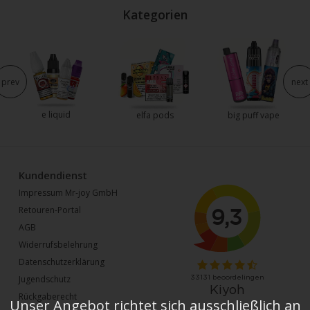
Kategorien
prev
next
e liquid
elfa pods
big puff vape
Kundendienst
Impressum Mr-joy GmbH
Retouren-Portal
AGB
Widerrufsbelehrung
Datenschutzerklärung
Jugendschutz
Rückgaberecht
Unser Angebot richtet sich ausschließlich an