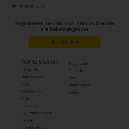
info@mr-joy.de
Registrieren Sie sich jetzt !!! und nutzen Sie
alle Rabattangebote
REGISTRIEREN
TOP 10 MARKEN
E-zigaretten
ELFA pods
E-liquids
Charlie Lovers
Pods
Elfbar
Clearomizers
SKE CRYSTAL
Spulen
ElfLiq
Lost Mary
187 Strassenbande
Flerbar
Juicy Bars High 5