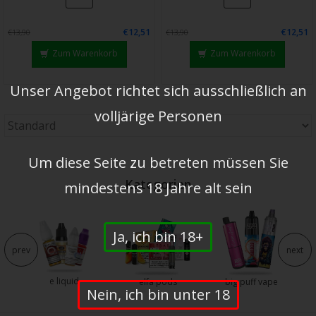
€12,51
€12,51
€13,90
€13,90
Zum Warenkorb
Zum Warenkorb
Unser Angebot richtet sich ausschließlich an
volljärige Personen
Um diese Seite zu betreten müssen Sie
Kategorien
mindestens 18 Jahre alt sein
Ja, ich bin 18+
prev
next
e liquid
e
elfa pods
big puff vape
Nein, ich bin unter 18