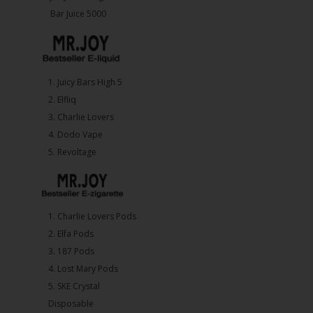
Bar Juice 5000
1.⁠ ⁠Juicy Bars High 5
2.⁠ ⁠⁠Elfliq
3.⁠ ⁠⁠Charlie Lovers
4.⁠ ⁠⁠Dodo Vape
5. ⁠Revoltage
1.⁠ ⁠Charlie Lovers Pods
2.⁠ ⁠⁠Elfa Pods
3.⁠ ⁠⁠187 Pods
4.⁠ ⁠⁠Lost Mary Pods
5.⁠ ⁠⁠SKE Crystal
Disposable