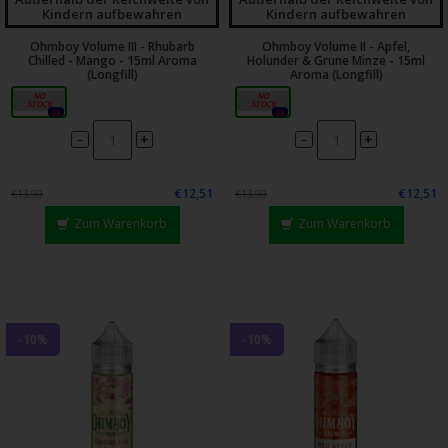
Kindern aufbewahren
Kindern aufbewahren
Ohmboy Volume III - Rhubarb
Ohmboy Volume II - Apfel,
Chilled - Mango - 15ml Aroma
Holunder & Grune Minze - 15ml
(Longfill)
Aroma (Longfill)
15ml
15ml
0x
0x
-
-
+
+
€12,51
€12,51
€13,90
€13,90
Zum Warenkorb
Zum Warenkorb
-10%
-10%