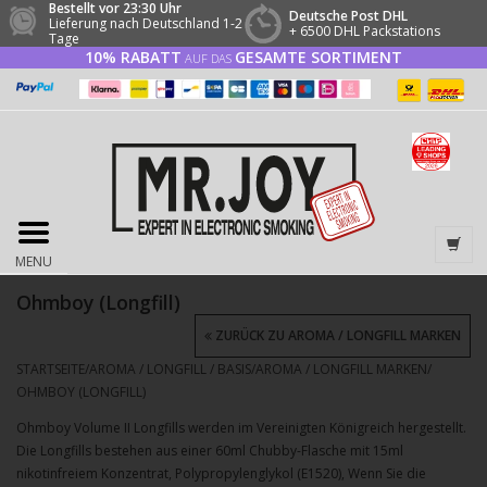
Bestellt vor 23:30 Uhr
Deutsche Post DHL
Lieferung nach Deutschland 1-2
+ 6500 DHL Packstations
Tage
10% RABATT
GESAMTE SORTIMENT
AUF DAS
MENU
Ohmboy (Longfill)
ZURÜCK ZU AROMA / LONGFILL MARKEN
STARTSEITE
/
AROMA / LONGFILL / BASIS
/
AROMA / LONGFILL MARKEN
/
OHMBOY (LONGFILL)
Ohmboy Volume II Longfills werden im Vereinigten Königreich hergestellt.
Die Longfills bestehen aus einer 60ml Chubby-Flasche mit 15ml
nikotinfreiem Konzentrat, Polypropylenglykol (E1520), Wenn Sie die