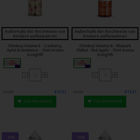
Außerhalb der Reichweite von
Außerhalb der Reichweite von
Kindern aufbewahren
Kindern aufbewahren
Ohmboy Volume II - Cranberry,
Ohmboy Volume III - Rhubarb
Apfel & Himbeere - 15ml Aroma
Chilled - Red Apple - 15ml Aroma
(Longfill)
(Longfill)
15ml
15ml
0x
0x
-
-
+
+
€12,51
€12,51
€13,90
€13,90
Zum Warenkorb
Zum Warenkorb
-10%
-10%