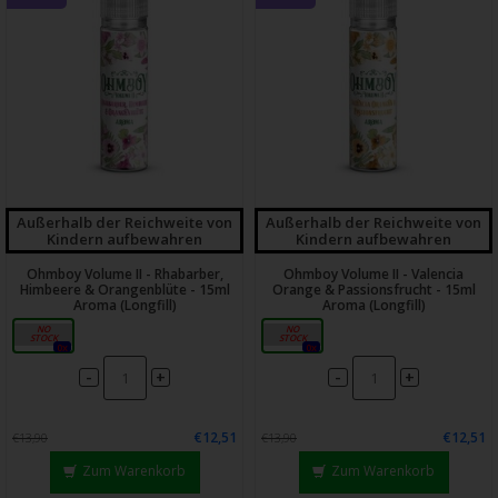
Außerhalb der Reichweite von
Außerhalb der Reichweite von
Kindern aufbewahren
Kindern aufbewahren
Ohmboy Volume II - Rhabarber,
Ohmboy Volume II - Valencia
Himbeere & Orangenblüte - 15ml
Orange & Passionsfrucht - 15ml
Aroma (Longfill)
Aroma (Longfill)
15ml
15ml
0x
0x
-
-
+
+
€12,51
€12,51
€13,90
€13,90
Zum Warenkorb
Zum Warenkorb