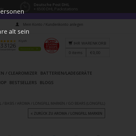
Deutsche Post DHL
tc.
+ 6500 DHL Packstations
 Personen
Mein Konto / Kundenkonto anlegen
e alt sein
IHR WARENKORB
0
items
€0,00
EN / CLEAROMIZER
BATTERIEN/LADEGERÄTE
HOP
BESTSELLERS
BLOGS
 / BASIS
/
AROMA / LONGFILL MARKEN
/
GO BEARS (LONGFILL)
ZURÜCK ZU AROMA / LONGFILL MARKEN