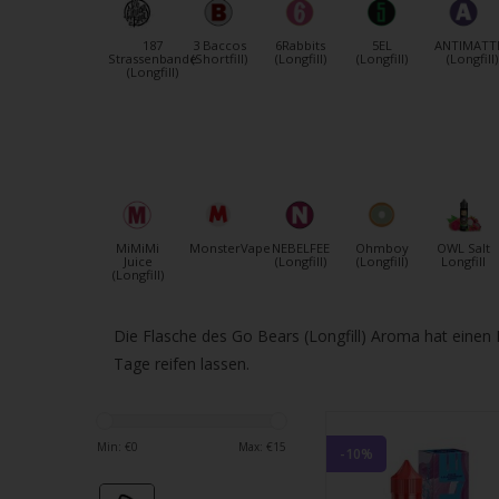
verfü
Ergeb
187
3 Baccos
6Rabbits
5EL
ANTIMATT
ausz
Strassenbande
(Shortfill)
(Longfill)
(Longfill)
(Longfill)
(Longfill)
Drüc
die
Einga
um
zum
ausg
MiMiMi
MonsterVape
NEBELFEE
Ohmboy
OWL Salt
Suche
Juice
(Longfill)
(Longfill)
Longfill
(Longfill)
zu
gelan
Die Flasche des Go Bears (Longfill) Aroma hat einen
Benu
Tage reifen lassen.
von
Touc
könn
Touc
Min: €
0
Max: €
15
-10%
und