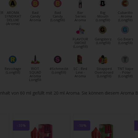
gbare
nis
ER
AROMA
Bad
Bad
Bar
Big
Cubarillo
uwählen.
SYNDIKAT
Candy
Candy
Series
Mouth
- Aroma
DELUXE
Aroma
(Longfill)
Aroma
(Longfill)
(Longfill)
ke
(Aroma)
betaste,
FLAVOUR
Gangsterz
Go Bears
SMOKE
(Longfill)
(Longfill)
(Longfill)
ewählten
Revoltage
RIOT
#Schmeckt
SC - Red
Strapped
TNT Vape
rgebnis
(Longfill)
SQUAD
(Longfill)
Line -
Overdosed
- Polar
Aroma
Aroma
(Longfill)
(Longfill)
Longfill
gen.
 Inhalt von 60 ml gefüllt mit 20 ml Aroma. Sie können diesem Aroma 
tzer
hgeräten
en
h-
-10%
-10%