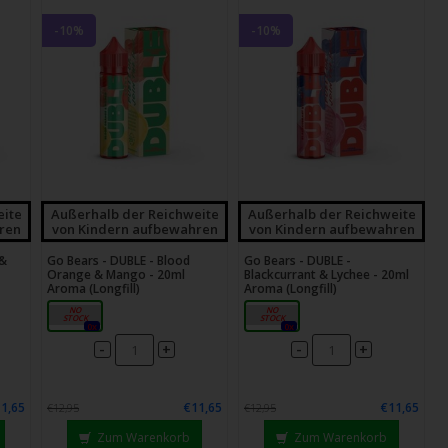
-10%
-10%
eite
Außerhalb der Reichweite
Außerhalb der Reichweite
ren
von Kindern aufbewahren
von Kindern aufbewahren
 &
Go Bears - DUBLE - Blood
Go Bears - DUBLE -
Orange & Mango - 20ml
Blackcurrant & Lychee - 20ml
Aroma (Longfill)
Aroma (Longfill)
20ml
20ml
0x
0x
-
-
+
+
1,65
€11,65
€11,65
€12,95
€12,95
Zum Warenkorb
Zum Warenkorb