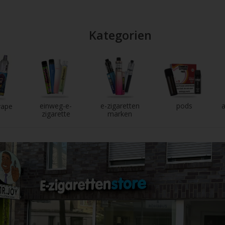
Kategorien
einweg-e-
e-zigaretten
pods
a
vape
zigarette
marken