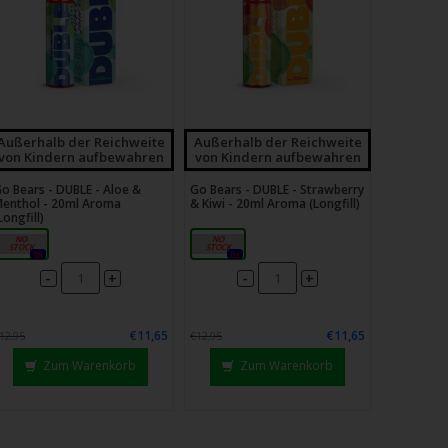
Außerhalb der Reichweite
Außerhalb der Reichweite
von Kindern aufbewahren
von Kindern aufbewahren
o Bears - DUBLE - Aloe &
Go Bears - DUBLE - Strawberry
enthol - 20ml Aroma
& Kiwi - 20ml Aroma (Longfill)
Longfill)
20ml
20ml
0x
0x
-
-
+
+
€11,65
€11,65
12,95
€12,95
Zum Warenkorb
Zum Warenkorb