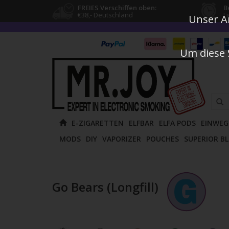
FREIES Verschiffen oben:
B
€38,- Deutschland
L
Unser An
Um diese 
Verw
E-ZIGARETTEN
ELFBAR
ELFA PODS
EINWEG
die
MODS
DIY
VAPORIZER
POUCHES
SUPERIOR B
Pfeile
nach
oben
und
Go Bears (Longfill)
unten
um
das