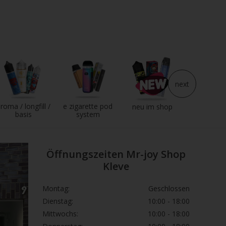
next
roma / longfill /
e zigarette pod
e liqui
neu im shop
basis
system
Öffnungszeiten Mr-joy Shop
Kleve
Montag:
Geschlossen
Dienstag:
10:00 - 18:00
Mittwochs:
10:00 - 18:00