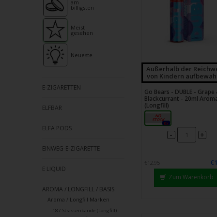
Strei
am
billigsten
verw
Meist
gesehen
Neueste
Außerhalb der Reichw
von Kindern aufbewah
E-ZIGARETTEN
Go Bears - DUBLE - Grape
Blackcurrant - 20ml Arom
(Longfill)
ELFBAR
20ml
0x
ELFA PODS
-
+
EINWEG-E-ZIGARETTE
€1
€12,95
E LIQUID
Zum Warenkorb
AROMA / LONGFILL / BASIS
Aroma / Longfill Marken
187 Strassenbande (Longfill)