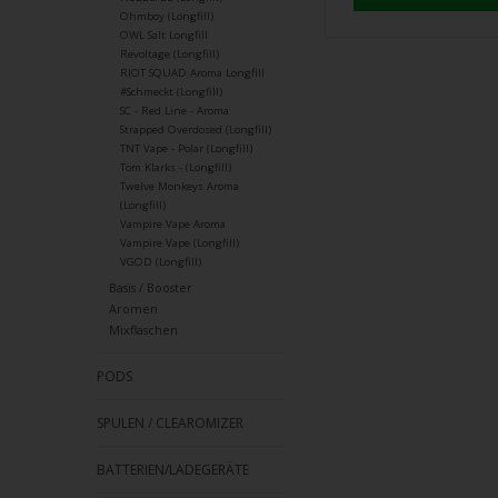
Ohmboy (Longfill)
OWL Salt Longfill
Revoltage (Longfill)
RIOT SQUAD Aroma Longfill
#Schmeckt (Longfill)
SC - Red Line - Aroma
Strapped Overdosed (Longfill)
TNT Vape - Polar (Longfill)
Tom Klarks - (Longfill)
Twelve Monkeys Aroma
(Longfill)
Vampire Vape Aroma
Vampire Vape (Longfill)
VGOD (Longfill)
Basis / Booster
Aromen
Mixflaschen
PODS
SPULEN / CLEAROMIZER
BATTERIEN/LADEGERÄTE