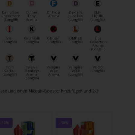
Dampflion
Dinner
Dr Frost
Dexter's
ELF-
Checkmate
Lady
Aroma
Juice Lab
LIQUID
(Longfill)
Aroma
(Longfill)
(Longfill)
IVG -
Kirschlolli
K-Boom
LIMITED
Lips
(Longfill)
(Longfill)
(Longfill)
(Longfill)
Collection
Aroma
(Longfill)
Tom
Twelve
Vampire
Vampire
VGOD
Klarks -
Monkeys
Vape
Vape
(Longfill)
(Longfill)
Aroma
Aroma
(Longfill)
(Longfill)
Base und einen Nikotin-Booster hinzufügen und 2-3
-10%
-10%