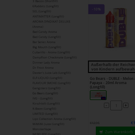
3 Baccos (Shortfill)
6Rabbits (Longfill)
-10%
5EL (Longfill)
ANTIMATTER (Longfill)
AROMA SYNDIKAT DELUXE
(Aroma)
Bad Candy Aroma
Bad Candy (Longfill)
Bar Series Aroma
Big Mouth (Longfill)
Cubarillo - Aroma (Longfill)
Dampflion Checkmate (Longfill)
Dinner Lady Aroma
Außerhalb der Reichw
Dr Frost Aroma
von Kindern aufbewah
Dexter's Juice Lab (Longfill)
Go Bears - DUBLE - Melon
ELF-LIQUID (Longfill)
Papaya - 20ml Aroma
FLAVOUR SMOKE (Longfill)
(Longfill)
Gangsterz (Longfill)
Go Bears (Longfill)
20ml
0x
IVG - (Longfill)
Kirschlolli (Longfill)
-
+
K-Boom (Longfill)
LIMITED (Longfill)
Lips Collection Aroma (Longfill)
€1
€12,95
MiMiMi Juice (Longfill)
MonsterVape
Zum Warenkorb
NEBELFEE (Longfill)