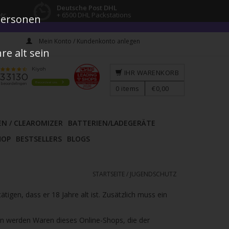
Deutsche Post DHL
tc.
+ 6500 DHL Packstations
 Personen
Mein Konto / Kundenkonto anlegen
e alt sein
IHR WARENKORB
0
items
€0,00
EN / CLEAROMIZER
BATTERIEN/LADEGERÄTE
HOP
BESTSELLERS
BLOGS
STARTSEITE
/
JUGENDSCHUTZ
gen, dass er 18 Jahre alt ist. Zusätzlich muss ein
n werden Waren dieses Online-Shops, die der