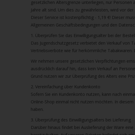
verfü
gesetzlichen Altersgrenze unterliegen, nur Personen 
Ergeb
Jahre alt sind. Um dies zu gewährleisten, wird vor d
ausz
Dieser Service ist kostenpflichtig - 1,19 €! Dieser m
Drüc
Allgemeinen Geschäftsbedingungen und den Datens
die
1. Überprüfen Sie das Einwilligungsalter bei der Beste
Einga
Das Jugendschutzgesetz verbietet den Verkauf von Tab
um
Vertriebsverbote wie für herkömmliche Tabakwaren. D
zum
Wir nehmen unsere gesetzlichen Verpflichtungen ern
ausg
ausdrücklich darauf hin, dass kein Verkauf an Person
Suche
Grund nutzen wir zur Überprüfung des Alters eine P
zu
gelan
2. Vereinfachung über Kundenkonto
Benu
Sofern Sie ein Kundenkonto nutzen, kann nach einmali
von
Online-Shop einmal nicht nutzen möchten. In diesem Z
Touc
haben.
könn
3. Überprüfung des Einwilligungsalters bei Lieferung
Touc
Darüber hinaus findet bei Auslieferung der Ware eine A
und
bereitzuhalten. Auf unseren Paketen befindet sich ein