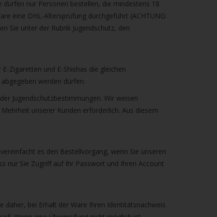
e dürfen nur Personen bestellen, die mindestens 18
n Ware eine DHL-Altersprüfung durchgeführt (ACHTUNG:
den Sie unter der Rubrik Jugendschutz, den
 E-Zigaretten und E-Shishas die gleichen
he abgegeben werden dürfen.
g der Jugendschutzbestimmungen. Wir weisen
r Mehrheit unserer Kunden erforderlich. Aus diesem
o vereinfacht es den Bestellvorgang, wenn Sie unseren
s nur Sie Zugriff auf Ihr Passwort und Ihren Account
ie daher, bei Erhalt der Ware Ihren Identitätsnachweis
soll. Wenn eine Überprüfung nicht möglich ist,