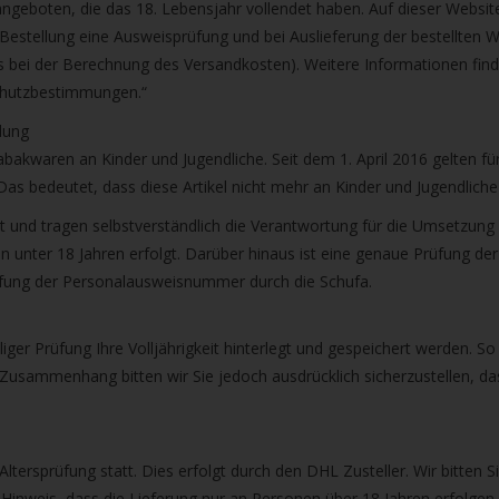
gbare
angeboten, die das 18. Lebensjahr vollendet haben. Auf dieser Websit
nis
er Bestellung eine Ausweisprüfung und bei Auslieferung der bestellte
uwählen.
uss bei der Berechnung des Versandkosten). Weitere Informationen fin
ke
chutzbestimmungen.“
llung
betaste,
akwaren an Kinder und Jugendliche. Seit dem 1. April 2016 gelten für
as bedeutet, dass diese Artikel nicht mehr an Kinder und Jugendlic
st und tragen selbstverständlich die Verantwortung für die Umsetzun
ewählten
en unter 18 Jahren erfolgt. Darüber hinaus ist eine genaue Prüfung de
rgebnis
rüfung der Personalausweisnummer durch die Schufa.
gen.
tzer
ger Prüfung Ihre Volljährigkeit hinterlegt und gespeichert werden. S
usammenhang bitten wir Sie jedoch ausdrücklich sicherzustellen, das
hgeräten
en
h-
ltersprüfung statt. Dies erfolgt durch den DHL Zusteller. Wir bitten S
 Hinweis, dass die Lieferung nur an Personen über 18 Jahren erfolgen 