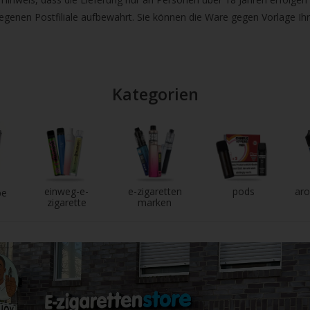
chgesten
legenen Postfiliale aufbewahrt. Sie können die Ware gegen Vorlage Ih
enden.
Kategorien
einweg-e-
e-zigaretten
pods
aro
pe
zigarette
marken