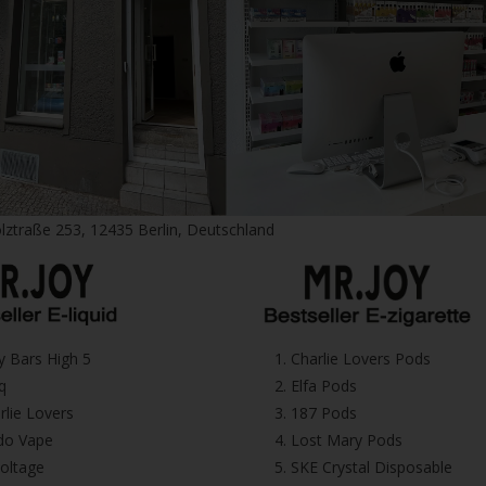
lztraße 253, 12435 Berlin, Deutschland
icy Bars High 5
1.⁠ ⁠Charlie Lovers Pods
iq
2.⁠ ⁠⁠Elfa Pods
harlie Lovers
3.⁠ ⁠⁠187 Pods
Dodo Vape
4.⁠ ⁠⁠Lost Mary Pods
voltage
5.⁠ ⁠⁠SKE Crystal Disposable