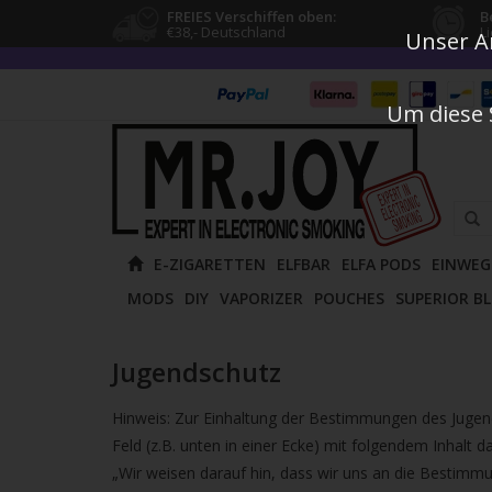
FREIES Verschiffen oben:
B
€38,- Deutschland
L
Unser An
Um diese 
Verw
E-ZIGARETTEN
ELFBAR
ELFA PODS
EINWEG
die
MODS
DIY
VAPORIZER
POUCHES
SUPERIOR B
Pfeile
nach
oben
Jugendschutz
und
unten
Hinweis: Zur Einhaltung der Bestimmungen des Jugend
um
Feld (z.B. unten in einer Ecke) mit folgendem Inhalt 
das
„Wir weisen darauf hin, dass wir uns an die Besti