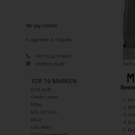
Mr-Joy GmbH
E-zigaretten & E-liquids
+49176 2679 8853
info@mr-joy.de
Kiefho
TOP 10 MARKEN
ELFA pods
Charlie Lovers
1.⁠ ⁠Ju
Elfbar
2.⁠ ⁠⁠Elfl
SKE CRYSTAL
3.⁠ ⁠⁠C
ElfLiq
4.⁠ ⁠⁠
Lost Mary
5. ⁠Re
187 Strassenbande