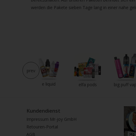
Strei
werden die Pakete sieben Tage lang in einer nahe ge
verw
prev
e liquid
neu im shop
elfa pods
big puff va
Kundendienst
Impressum Mr-joy GmbH
Retouren-Portal
AGB