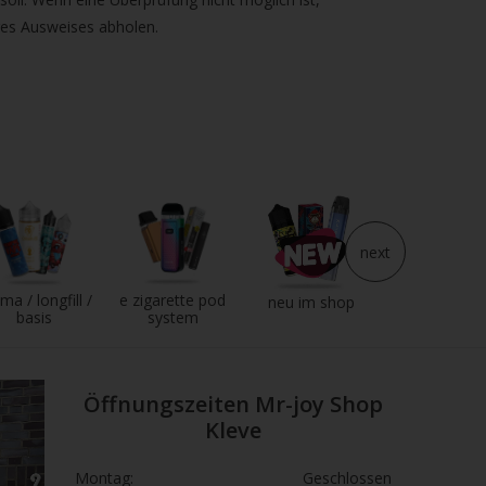
res Ausweises abholen.
next
ma / longfill /
e zigarette pod
e liquid
neu im shop
basis
system
Öffnungszeiten Mr-joy Shop
Kleve
Montag:
Geschlossen