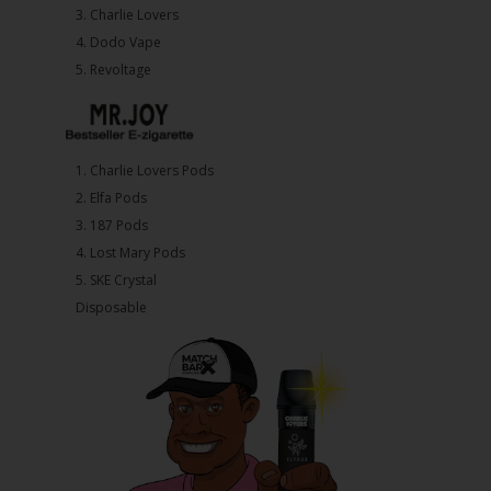
3.⁠ ⁠⁠Charlie Lovers
4.⁠ ⁠⁠Dodo Vape
5. ⁠Revoltage
1.⁠ ⁠Charlie Lovers Pods
2.⁠ ⁠⁠Elfa Pods
3.⁠ ⁠⁠187 Pods
4.⁠ ⁠⁠Lost Mary Pods
5.⁠ ⁠⁠SKE Crystal
Disposable