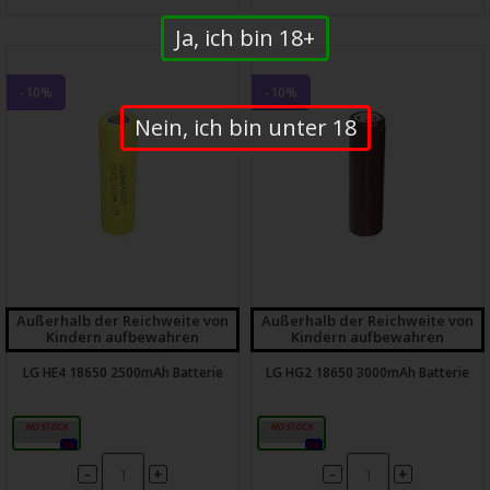
Ja, ich bin 18+
-10%
-10%
Nein, ich bin unter 18
Außerhalb der Reichweite von
Außerhalb der Reichweite von
Kindern aufbewahren
Kindern aufbewahren
LG HE4 18650 2500mAh Batterie
LG HG2 18650 3000mAh Batterie
2500mAh
3000mAh
0x
0x
-
-
+
+