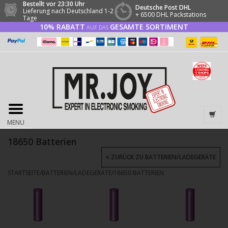
Bestellt vor 23:30 Uhr
Deutsche Post DHL
Lieferung nach Deutschland 1-2
+ 6500 DHL Packstations
Tage
10% RABATT
GESAMTE SORTIMENT
AUF DAS
MENU
18650 Batterien
ZURÜCK ZU BATTERIEN/LADEGERÄTE
STARTSEITE
/
BATTERIEN/LADEGERÄTE
/
18650 BATTERIEN