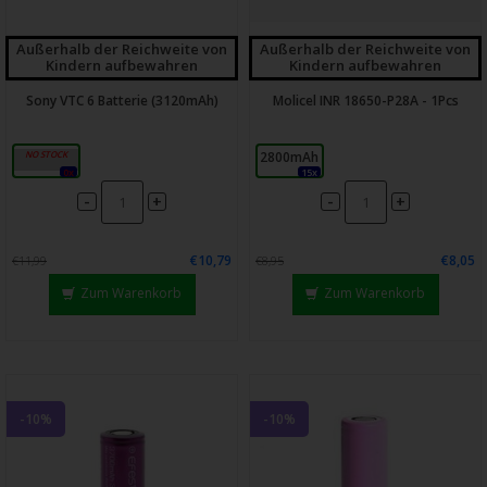
Außerhalb der Reichweite von
Außerhalb der Reichweite von
Kindern aufbewahren
Kindern aufbewahren
Sony VTC 6 Batterie (3120mAh)
Molicel INR 18650-P28A - 1Pcs
3120mAh
2800mAh
0x
15x
-
-
+
+
€10,79
€8,05
€11,99
€8,95
Zum Warenkorb
Zum Warenkorb
-10%
-10%