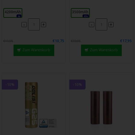
4200mAh
3500mAh
4x
49x
-
-
+
+
€10,75
€17,95
€11,95
€19,95
Zum Warenkorb
Zum Warenkorb
-10%
-10%