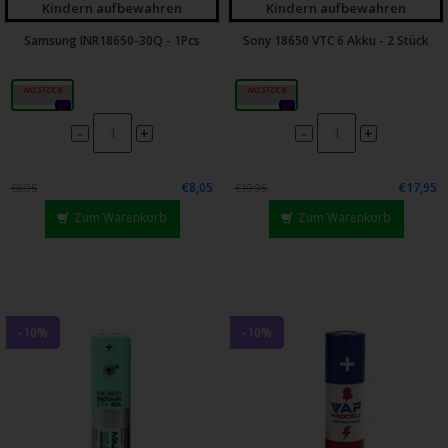
Kindern aufbewahren
Kindern aufbewahren
Samsung INR18650-30Q - 1Pcs
Sony 18650 VTC 6 Akku - 2 Stück
3000mAh
3000mAh
0x
0x
-
-
+
+
€8,05
€17,95
€8,95
€19,95
Zum Warenkorb
Zum Warenkorb
-10%
-10%