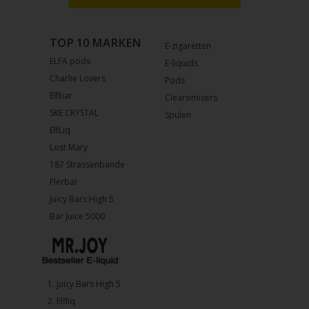
TOP 10 MARKEN
E-zigaretten
ELFA pods
E-liquids
Charlie Lovers
Pods
Elfbar
Clearomizers
SKE CRYSTAL
Spulen
ElfLiq
Lost Mary
187 Strassenbande
Flerbar
Juicy Bars High 5
Bar Juice 5000
1.⁠ ⁠Juicy Bars High 5
2.⁠ ⁠⁠Elfliq