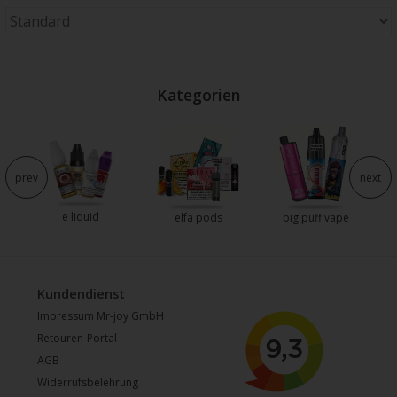
Kategorien
e
prev
next
e liquid
elfa pods
big puff vape
Kundendienst
Impressum Mr-joy GmbH
Retouren-Portal
AGB
Widerrufsbelehrung