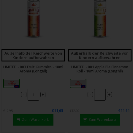
Außerhalb der Reichweite von
Außerhalb der Reichweite von
Kindern aufbewahren
Kindern aufbewahren
LIMITED - 003 Fruit Gummies - 18ml
LIMITED - 001 Apple Pie Cinnamon
Aroma (Longfill)
Roll - 18ml Aroma (Longfill)
18ml
18ml
0x
0x
-
-
+
+
€11,65
€11,61
€12,95
€12,90
Zum Warenkorb
Zum Warenkorb