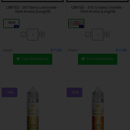
LIMITED - 007 Berry Lemonade -
LIMITED - 010 Creamy Crumble -
18ml Aroma (Longfill)
15ml Aroma (Longfill)
18ml
18ml
2x
0x
-
-
+
+
€11,65
€11,65
€12,95
€12,95
Zum Warenkorb
Zum Warenkorb
-10%
-10%