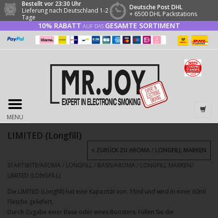
Bestellt vor 23:30 Uhr
Deutsche Post DHL
Lieferung nach Deutschland 1-2
+ 6500 DHL Packstations
Tage
10% RABATT
GESAMTE SORTIMENT
AUF DAS
MENU
LIMITED (Longfill)
ZURÜCK ZU AROMA / LONGFILL MARKEN
STARTSEITE
/
AROMA / LONGFILL / BASIS
/
AROMA / LONGFILL MARKEN
/
LIMITED (LONGFILL)
Die LIMITED (Longfill) hat eine Kapazität von: 15ml und wird in einer 60ml
Flasche geliefert.
Durch Zugabe einer Base oder eines Boosters. Füllen Sie die