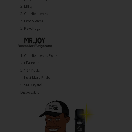
2.⁠ ⁠⁠Elfliq
3.⁠ ⁠⁠Charlie Lovers
4.⁠ ⁠⁠Dodo Vape
5. ⁠Revoltage
1.⁠ ⁠Charlie Lovers Pods
2.⁠ ⁠⁠Elfa Pods
3.⁠ ⁠⁠187 Pods
4.⁠ ⁠⁠Lost Mary Pods
5.⁠ ⁠⁠SKE Crystal
Disposable