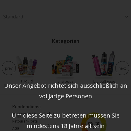
Kategorien
prev
next
e liquid
e
elfa pods
big puff vape
Unser Angebot richtet sich ausschließlich an
volljärige Personen
Kundendienst
Um diese Seite zu betreten müssen Sie
Impressum Mr-joy GmbH
Retouren-Portal
mindestens 18 Jahre alt sein
AGB