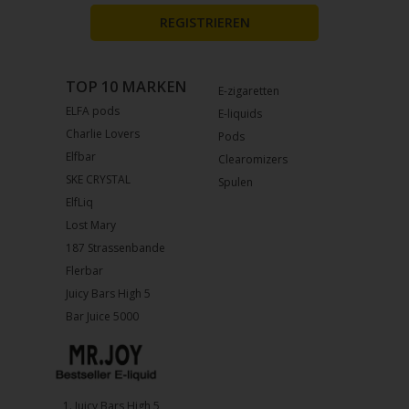
REGISTRIEREN
TOP 10 MARKEN
E-zigaretten
ELFA pods
E-liquids
Charlie Lovers
Pods
Elfbar
Clearomizers
SKE CRYSTAL
Spulen
ElfLiq
Lost Mary
187 Strassenbande
Flerbar
Juicy Bars High 5
Bar Juice 5000
1.⁠ ⁠Juicy Bars High 5