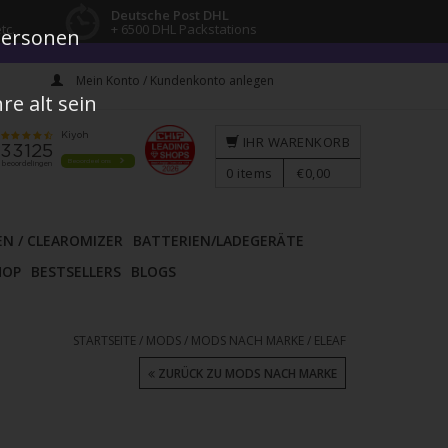
Deutsche Post DHL
tc.
+ 6500 DHL Packstations
 Personen
Mein Konto / Kundenkonto anlegen
e alt sein
IHR WARENKORB
0
items
€0,00
EN / CLEAROMIZER
BATTERIEN/LADEGERÄTE
HOP
BESTSELLERS
BLOGS
STARTSEITE
/
MODS
/
MODS NACH MARKE
/
ELEAF
ZURÜCK ZU MODS NACH MARKE