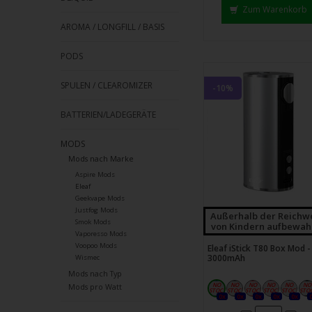
Strei
Zum Warenkorb
verw
AROMA / LONGFILL / BASIS
PODS
SPULEN / CLEAROMIZER
-10%
BATTERIEN/LADEGERÄTE
MODS
Mods nach Marke
Aspire Mods
Eleaf
Geekvape Mods
Justfog Mods
Außerhalb der Reichw
Smok Mods
von Kindern aufbewah
Vaporesso Mods
Voopoo Mods
Eleaf iStick T80 Box Mod -
3000mAh
Wismec
Mods nach Typ
Mods pro Watt
0x
0x
0x
0x
0x