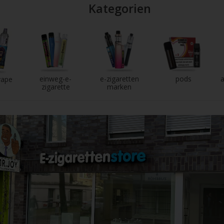
Kategorien
einweg-e-
e-zigaretten
pods
a
vape
zigarette
marken