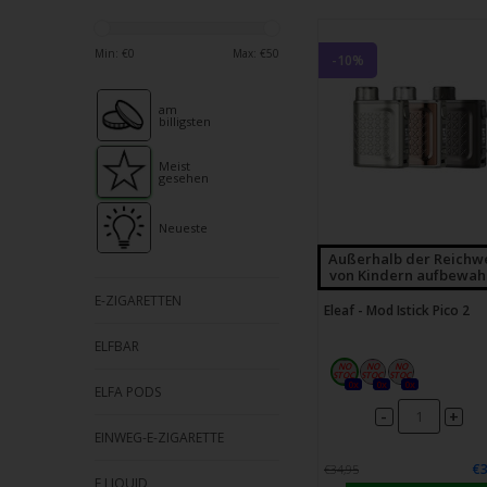
verfü
Ergeb
Min: €
0
Max: €
50
ausz
-10%
Drüc
am
die
billigsten
Einga
um
Meist
gesehen
zum
ausg
Neueste
Suche
Außerhalb der Reichw
zu
von Kindern aufbewah
E-ZIGARETTEN
gelan
Eleaf - Mod Istick Pico 2
Benu
ELFBAR
von
Touc
0x
0x
0x
ELFA PODS
könn
-
+
Touc
EINWEG-E-ZIGARETTE
und
€3
€34,95
E LIQUID