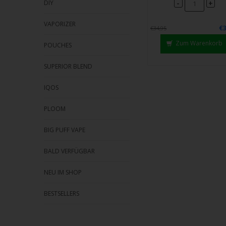
-
+
DIY
VAPORIZER
€3
€34,95
Zum Warenkorb
POUCHES
SUPERIOR BLEND
IQOS
PLOOM
BIG PUFF VAPE
BALD VERFÜGBAR
NEU IM SHOP
BESTSELLERS