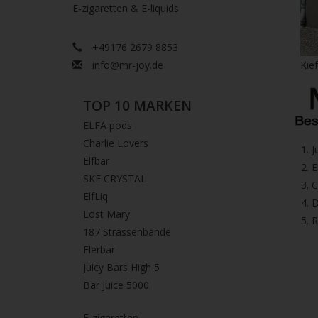
E-zigaretten & E-liquids
+49176 2679 8853
info@mr-joy.de
Kie
TOP 10 MARKEN
ELFA pods
Charlie Lovers
1.⁠ 
Elfbar
2.⁠ ⁠⁠
SKE CRYSTAL
3.⁠ 
ElfLiq
4.⁠ 
Lost Mary
5. 
187 Strassenbande
Flerbar
Juicy Bars High 5
Bar Juice 5000
E-zigaretten