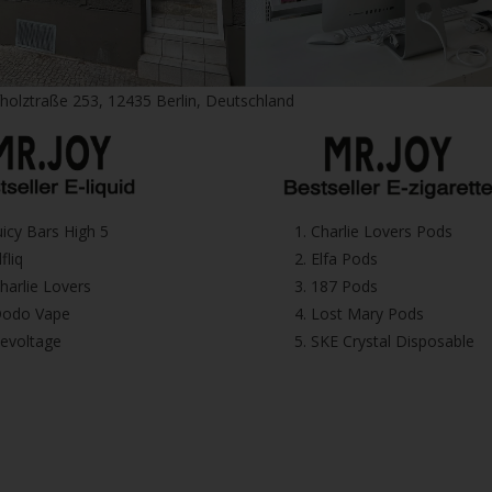
fholztraße 253, 12435 Berlin, Deutschland
⁠Juicy Bars High 5
1.⁠ ⁠Charlie Lovers Pods
Elfliq
2.⁠ ⁠⁠Elfa Pods
⁠⁠Charlie Lovers
3.⁠ ⁠⁠187 Pods
⁠⁠Dodo Vape
4.⁠ ⁠⁠Lost Mary Pods
⁠Revoltage
5.⁠ ⁠⁠SKE Crystal Disposable