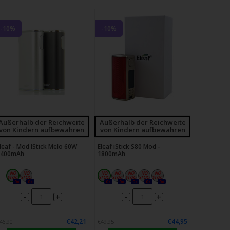
-10%
-10%
Außerhalb der Reichweite
Außerhalb der Reichweite
von Kindern aufbewahren
von Kindern aufbewahren
leaf - Mod IStick Melo 60W
Eleaf iStick S80 Mod -
4400mAh
1800mAh
0x
0x
0x
0x
0x
0x
0x
-
-
+
+
€42,21
€44,95
46,90
€49,95