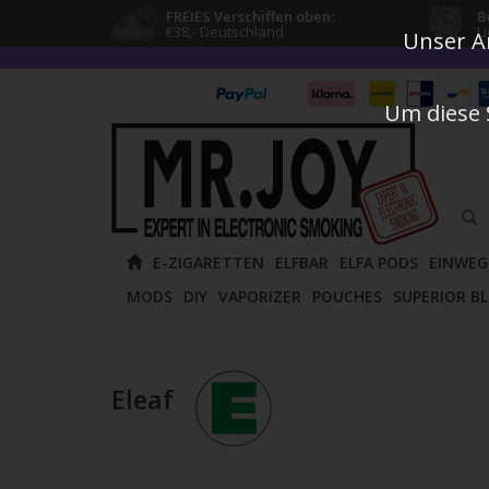
FREIES Verschiffen oben:
B
€38,- Deutschland
L
Unser An
Um diese 
Verw
E-ZIGARETTEN
ELFBAR
ELFA PODS
EINWEG
die
MODS
DIY
VAPORIZER
POUCHES
SUPERIOR B
Pfeile
nach
oben
und
Eleaf
unten
um
das