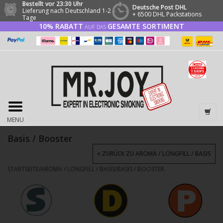
Bestellt vor 23:30 Uhr
Deutsche Post DHL
Lieferung nach Deutschland 1-2
+ 6500 DHL Packstations
Tage
10% RABATT
GESAMTE SORTIMENT
AUF DAS
MENU
Basis / Booster
ZURÜCK ZU AROMA / LONGFILL / BASIS
STARTSEITE
/
AROMA / LONGFILL / BASIS
/
BASIS / BOOSTER