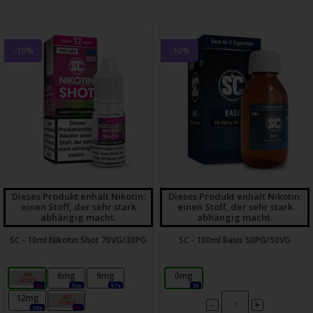
-10%
-10%
Dieses Produkt enhält Nikotin:
Dieses Produkt enhält Nikotin:
einen Stoff, der sehr stark
einen Stoff, der sehr stark
abhängig macht.
abhängig macht.
SC - 10ml Nikotin Shot 70VG/30PG
SC - 100ml Basis 50PG/50VG
3mg
6mg
9mg
0mg
0x
56x
97x
3x
12mg
18mg
-
+
39x
0x