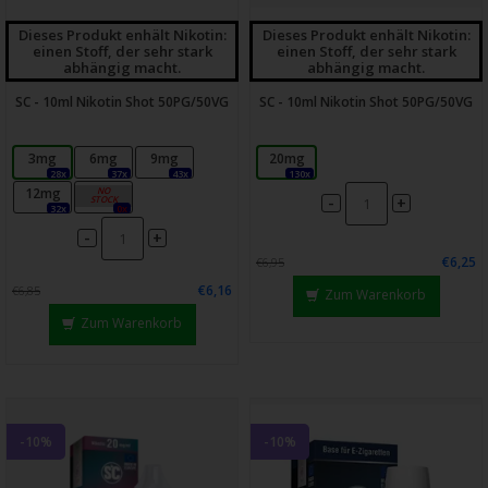
Dieses Produkt enhält Nikotin:
Dieses Produkt enhält Nikotin:
einen Stoff, der sehr stark
einen Stoff, der sehr stark
abhängig macht.
abhängig macht.
SC - 10ml Nikotin Shot 50PG/50VG
SC - 10ml Nikotin Shot 50PG/50VG
3mg
6mg
9mg
20mg
28x
37x
43x
130x
12mg
18mg
-
+
32x
0x
-
+
€6,25
€6,95
€6,16
€6,85
Zum Warenkorb
Zum Warenkorb
-10%
-10%