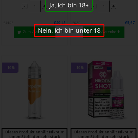
Ja, ich bin 18+
-
-
+
+
€40,45
€5,67
€44,95
€6,30
Nein, ich bin unter 18
Zum Warenkorb
Zum Warenkorb
-10%
-10%
Dieses Produkt enhält Nikotin:
Dieses Produkt enhält Nikotin:
einen Stoff, der sehr stark
einen Stoff, der sehr stark