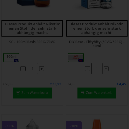
Dieses Produkt enhält Nikotin:
Dieses Produkt enhält Nikotin:
einen Stoff, der sehr stark
einen Stoff, der sehr stark
abhängig macht.
abhängig macht.
SC - 100ml Basis 30PG/70VG
DIY Base - Fiftyfifty (50VG/50PG) -
10ml
100ml
20mg
4x
0x
-
-
+
+
€53,95
€4,45
€59,95
€4,95
Zum Warenkorb
Zum Warenkorb
-10%
-10%