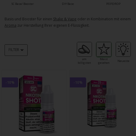
SC Base/ Booster
DIY Base
POPDROP
Basis und Booster für einen
Shake & Vape
oder in Kombination mit einem
Aroma
zur Herstellung Ihrer eigenen E-Flüssigkeit.
FILTER
am
Meist
Neueste
billigsten
gesehen
-10%
-10%