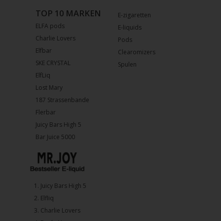
TOP 10 MARKEN
E-zigaretten
ELFA pods
E-liquids
Charlie Lovers
Pods
Elfbar
Clearomizers
SKE CRYSTAL
Spulen
ElfLiq
Lost Mary
187 Strassenbande
Flerbar
Juicy Bars High 5
Bar Juice 5000
1.⁠ ⁠Juicy Bars High 5
2.⁠ ⁠⁠Elfliq
3.⁠ ⁠⁠Charlie Lovers