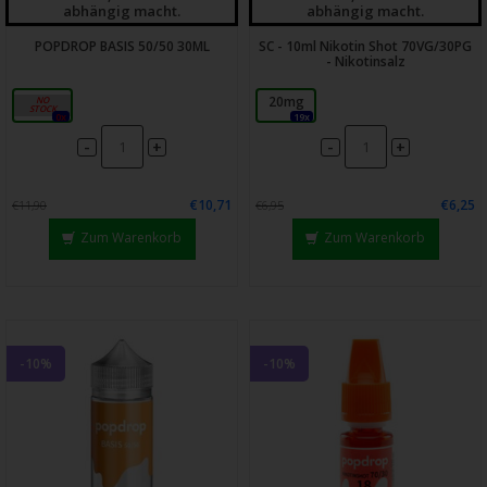
abhängig macht.
abhängig macht.
POPDROP BASIS 50/50 30ML
SC - 10ml Nikotin Shot 70VG/30PG
- Nikotinsalz
30ml
20mg
0x
19x
-
-
+
+
€10,71
€6,25
€11,90
€6,95
Zum Warenkorb
Zum Warenkorb
-10%
-10%