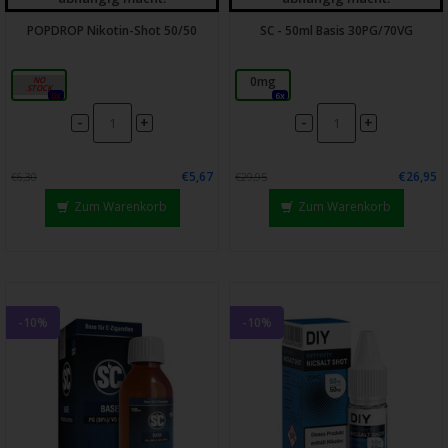
POPDROP Nikotin-Shot 50/50
SC - 50ml Basis 30PG/70VG
20mg
0mg
0x
6x
-
-
+
+
€5,67
€26,95
€6,30
€29,95
Zum Warenkorb
Zum Warenkorb
-10%
-10%