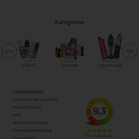
Kategorien
e
prev
next
e liquid
elfa pods
big puff vape
Kundendienst
Impressum Mr-joy GmbH
Retouren-Portal
AGB
Widerrufsbelehrung
Datenschutzerklärung
Jugendschutz