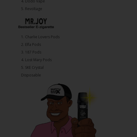
4.⁠ ⁠⁠Dodo Vape
5. ⁠Revoltage
1.⁠ ⁠Charlie Lovers Pods
2.⁠ ⁠⁠Elfa Pods
3.⁠ ⁠⁠187 Pods
4.⁠ ⁠⁠Lost Mary Pods
5.⁠ ⁠⁠SKE Crystal
Disposable