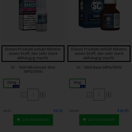
Dieses Produkt enhält Nikotin:
Dieses Produkt enhält Nikotin:
einen Stoff, der sehr stark
einen Stoff, der sehr stark
abhängig macht.
abhängig macht.
SC - 10ml Nikotinsalz Shot
SC - 50ml Basis 50PG/50VG
50PG/50VG
20mg
0mg
27x
9x
-
-
+
+
€6,25
€26,95
€6,95
€29,95
Zum Warenkorb
Zum Warenkorb