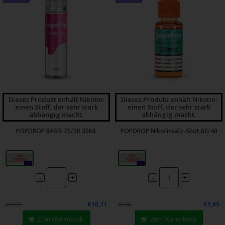
Dieses Produkt enhält Nikotin:
Dieses Produkt enhält Nikotin:
einen Stoff, der sehr stark
einen Stoff, der sehr stark
abhängig macht.
abhängig macht.
POPDROP BASIS 70/30 30ML
POPDROP Nikotinsalz-Shot 60/40
30ml
20mg
0x
0x
-
-
+
+
€10,71
€5,85
€11,90
€6,50
Zum Warenkorb
Zum Warenkorb