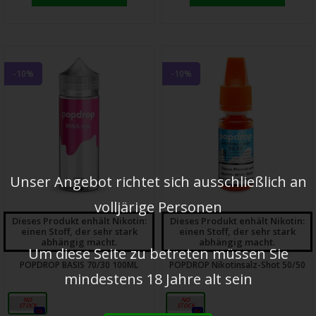
-10%
-10%
Unser Angebot richtet sich ausschließlich an
volljärige Personen
Dieses Produkt enhält Nikotin:
Dieses Produkt enhält Nikotin:
einen Stoff, der sehr stark
einen Stoff, der sehr stark
abhängig macht.
abhängig macht.
Um diese Seite zu betreten müssen Sie
POPDROP BASIS 70/30 100ML
POPDROP Nikotinsalz-Shot 50/50
mindestens 18 Jahre alt sein
100ml
20mg
0x
0x