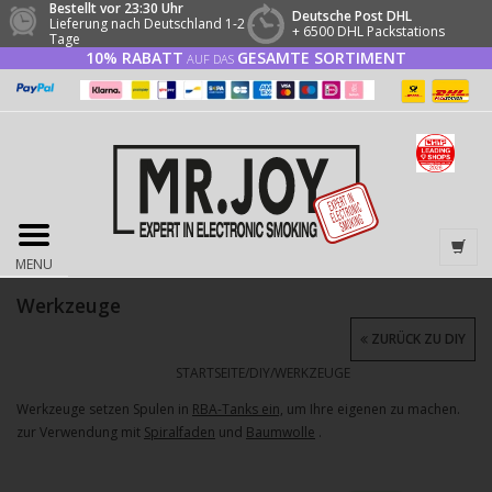
Bestellt vor 23:30 Uhr
Deutsche Post DHL
Lieferung nach Deutschland 1-2
+ 6500 DHL Packstations
Tage
10% RABATT
GESAMTE SORTIMENT
AUF DAS
MENU
Werkzeuge
ZURÜCK ZU DIY
STARTSEITE
/
DIY
/
WERKZEUGE
Werkzeuge setzen Spulen in
RBA-Tanks ein,
um Ihre eigenen zu machen.
zur Verwendung mit
Spiralfaden
und
Baumwolle
.