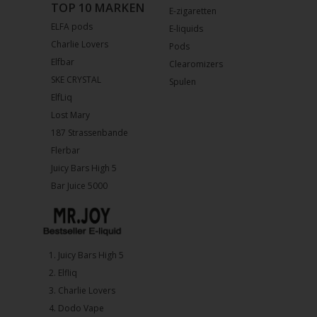
TOP 10 MARKEN
E-zigaretten
ELFA pods
E-liquids
Charlie Lovers
Pods
Elfbar
Clearomizers
SKE CRYSTAL
Spulen
ElfLiq
Lost Mary
187 Strassenbande
Flerbar
Juicy Bars High 5
Bar Juice 5000
1.⁠ ⁠Juicy Bars High 5
2.⁠ ⁠⁠Elfliq
3.⁠ ⁠⁠Charlie Lovers
4.⁠ ⁠⁠Dodo Vape