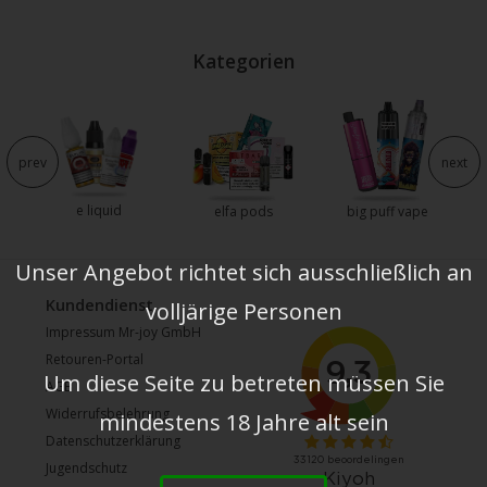
Kategorien
prev
next
e liquid
e
elfa pods
big puff vape
Unser Angebot richtet sich ausschließlich an
Kundendienst
volljärige Personen
Impressum Mr-joy GmbH
Retouren-Portal
Um diese Seite zu betreten müssen Sie
AGB
Widerrufsbelehrung
mindestens 18 Jahre alt sein
Datenschutzerklärung
Jugendschutz