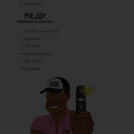
5. ⁠Revoltage
1.⁠ ⁠Charlie Lovers Pods
2.⁠ ⁠⁠Elfa Pods
3.⁠ ⁠⁠187 Pods
4.⁠ ⁠⁠Lost Mary Pods
5.⁠ ⁠⁠SKE Crystal
Disposable