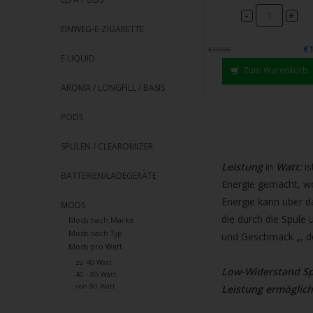
Strei
-
+
verw
EINWEG-E-ZIGARETTE
€1
€19,95
E LIQUID
Zum Warenkorb
AROMA / LONGFILL / BASIS
PODS
SPULEN / CLEAROMIZER
Leistung
in
Watt:
is
BATTERIEN/LADEGERÄTE
Energie gemacht, wom
Energie kann über 
MODS
die durch die Spule u
Mods nach Marke
Mods nach Typ
und Geschmack „, de
Mods pro Watt
zu 40 Watt
Low-Widerstand Sp
40 - 80 Watt
von 80 Watt
Leistung ermöglich