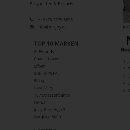
E-zigaretten & E-liquids
+49176 2679 8853
info@mr-joy.de
Kie
TOP 10 MARKEN
ELFA pods
Charlie Lovers
1.⁠ 
Elfbar
2.⁠ ⁠⁠
SKE CRYSTAL
3.⁠ 
ElfLiq
4.⁠ 
Lost Mary
5. 
187 Strassenbande
Flerbar
Juicy Bars High 5
Bar Juice 5000