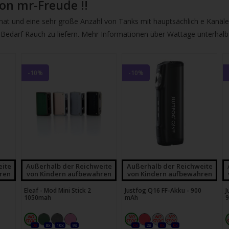
gbare
on mr-Freude !!
nis
hat und eine sehr große Anzahl von Tanks mit hauptsächlich e Kanäle
uwählen.
n Bedarf Rauch zu liefern. Mehr Informationen über Wattage unterhalb 
ke
betaste,
-10%
-10%
ewählten
rgebnis
gen.
tzer
eite
Außerhalb der Reichweite
Außerhalb der Reichweite
ren
von Kindern aufbewahren
von Kindern aufbewahren
hgeräten
Eleaf - Mod Mini Stick 2
Justfog Q16 FF-Akku - 900
J
en
1050mah
mAh
h-
0x
8x
10x
9x
0x
2x
0x
0x