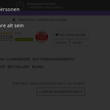
Deutsche Post DHL
tc.
+ 6500 DHL Packstations
 Personen
Mein Konto / Kundenkonto anlegen
e alt sein
IHR WARENKORB
0
items
€0,00
EN / CLEAROMIZER
BATTERIEN/LADEGERÄTE
HOP
BESTSELLERS
BLOGS
STARTSEITE
/
MODS
/
MODS PRO WATT
/
ZU 40 WATT
ZURÜCK ZU MODS PRO WATT