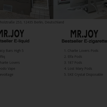
fholztraße 253, 12435 Berlin, Deutschland
⁠Juicy Bars High 5
1.⁠ ⁠Charlie Lovers Pods
Elfliq
2.⁠ ⁠⁠Elfa Pods
⁠⁠Charlie Lovers
3.⁠ ⁠⁠187 Pods
⁠⁠Dodo Vape
4.⁠ ⁠⁠Lost Mary Pods
⁠Revoltage
5.⁠ ⁠⁠SKE Crystal Disposable