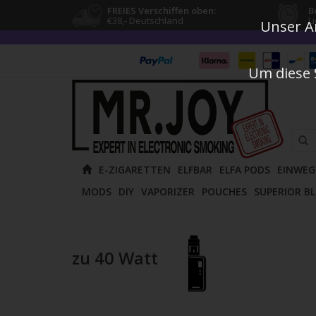
FREIES Verschiffen oben:
B
€38,- Deutschland
L
Unser An
Um diese 
Verw
E-ZIGARETTEN
ELFBAR
ELFA PODS
EINWEG
die
MODS
DIY
VAPORIZER
POUCHES
SUPERIOR B
Pfeile
nach
oben
und
zu 40 Watt
unten
um
das