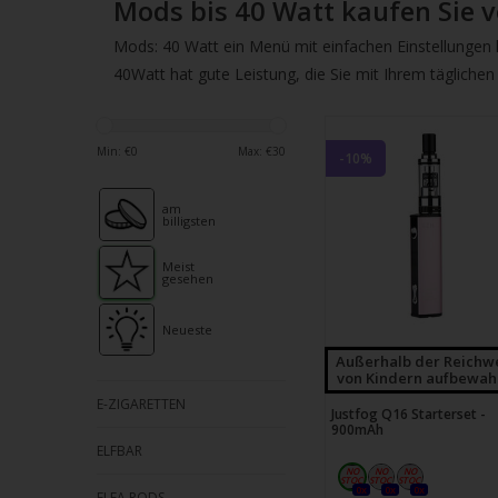
verfü
Mods bis 40 Watt kaufen Sie v
Ergeb
Mods: 40 Watt ein Menü mit einfachen Einstellungen 
ausz
40Watt hat gute Leistung, die Sie mit Ihrem tägliche
Drüc
die
Einga
Min: €
0
Max: €
30
-10%
um
zum
am
billigsten
ausg
Suche
Meist
gesehen
zu
gelan
Neueste
Benu
Außerhalb der Reichw
von
von Kindern aufbewah
Touc
E-ZIGARETTEN
Justfog Q16 Starterset -
könn
900mAh
Touc
ELFBAR
und
0x
0x
0x
ELFA PODS