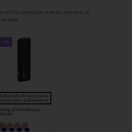
n mit 510 unterstützen. In dieses Feld Mods zu
der Seite.
-10%
Außerhalb der Reichweite
von Kindern aufbewahren
ustfog Q16 Pro Batterie -
900mAh
0x
0x
0x
0x