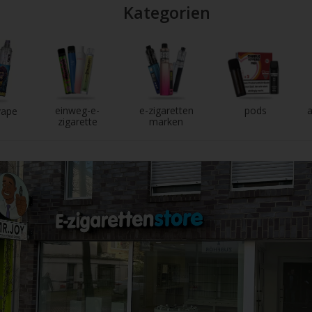
Kategorien
einweg-e-
e-zigaretten
pods
a
vape
zigarette
marken