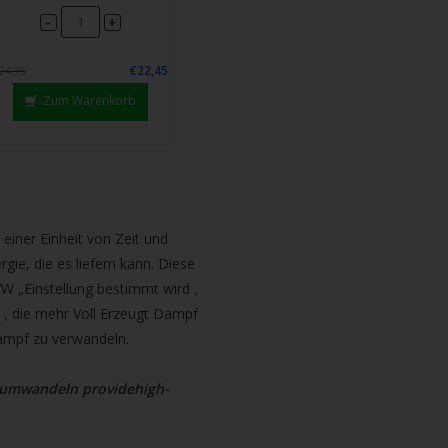
-
+
€22,45
24,95
Zum Warenkorb
einer Einheit von Zeit und
gie, die es liefern kann. Diese
VW „Einstellung bestimmt wird ,
ird , die mehr Voll Erzeugt Dampf
Dampf zu verwandeln.
u umwandeln providehigh-