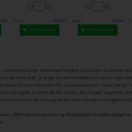
chgesten
-
-
+
+
enden.
7,95
€26,95
€26,95
€29,95
€29,95
€
Zum Warenkorb
Zum Warenkorb
t
eine physikalische Maßeinheit Fähigkeit anzuzeigen. Es besteht aus 
it die mehr Watt, je länger die Batteriemittel sind und die mehr Ener
das Menü mit dem Vorzeichen VW
„variable wattag
e. Diese Energie“ 
nd e-Flüssigkeit. Je höher die VG“ Eplicity „der E-liquid“ eingestellt w
sto höher muss die Leistung setzen diese würzige e-Flüssigkeit in 
ulen „Ohm“ können sie hohe vg Flüssigkeiten in vollen Dampf z
t.