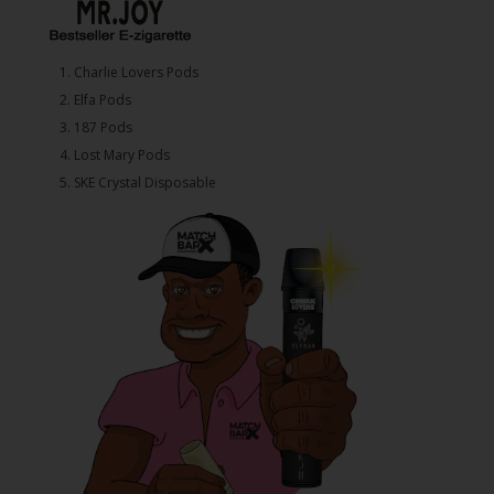
1.⁠ ⁠Charlie Lovers Pods
2.⁠ ⁠⁠Elfa Pods
3.⁠ ⁠⁠187 Pods
4.⁠ ⁠⁠Lost Mary Pods
5.⁠ ⁠⁠SKE Crystal Disposable