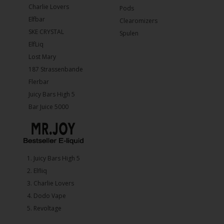
Charlie Lovers
Pods
Elfbar
Clearomizers
SKE CRYSTAL
Spulen
ElfLiq
Lost Mary
187 Strassenbande
Flerbar
Juicy Bars High 5
Bar Juice 5000
1.⁠ ⁠Juicy Bars High 5
2.⁠ ⁠⁠Elfliq
3.⁠ ⁠⁠Charlie Lovers
4.⁠ ⁠⁠Dodo Vape
5. ⁠Revoltage