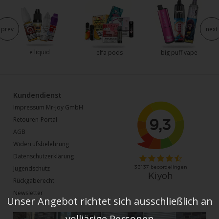
prev
next
e liquid
elfa pods
big puff vape
Kundendienst
Impressum Mr-joy GmbH
Retouren-Portal
AGB
Widerrufsbelehrung
Datenschutzerklärung
Jugendschutz
Rückgaberecht
Newsletter
Unser Angebot richtet sich ausschließlich an
volljärige Personen