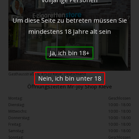
Um diese Seite zu betreten müssen Sie
mindestens 18 Jahre alt sein
Ja, ich bin 18+
Gasthausstraße 9, 47533 Kleve, Deutschland
Nein, ich bin unter 18
Öffnungszeiten Mr-joy Shop Kleve
Montag:
Geschlossen
Dienstag:
10:00 - 18:00
Mittwochs:
10:00 - 18:00
Donnerstag:
10:00 - 18:00
Freitag:
10:00 - 18:00
Samstag:
10:00 - 18:00
Sonntag:
Geschlossen