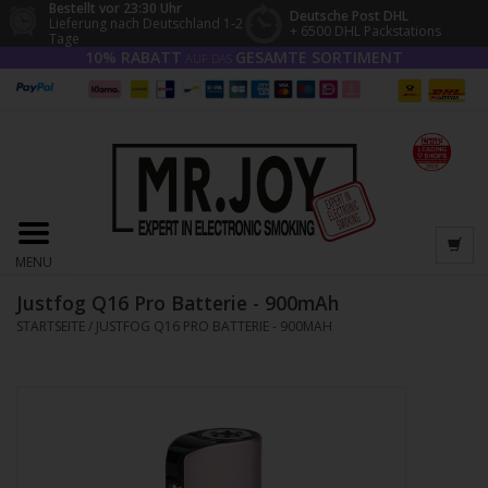
Bestellt vor 23:30 Uhr
Deutsche Post DHL
Lieferung nach Deutschland 1-2
+ 6500 DHL Packstations
Tage
10% RABATT
GESAMTE SORTIMENT
AUF DAS
MENU
Justfog Q16 Pro Batterie - 900mAh
STARTSEITE
/
JUSTFOG Q16 PRO BATTERIE - 900MAH