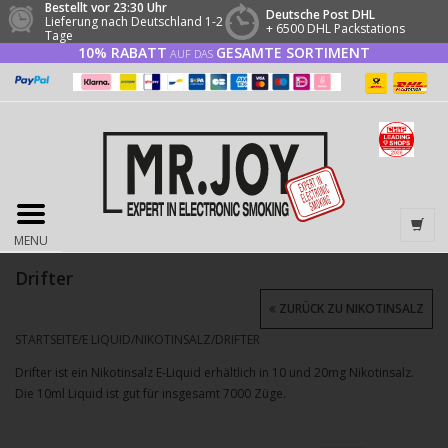
Bestellt vor 23:30 Uhr
Deutsche Post DHL
Lieferung nach Deutschland 1-2
+ 6500 DHL Packstations
Tage
10% RABATT
GESAMTE SORTIMENT
AUF DAS
MENU
Drifter
ZURÜCK ZU NIKOTINSALZ
STARTSEITE
/
E LIQUID
/
NIKOTINSALZ
/
DRIFTER
Drifter ist ein Nikotinsalz E-Liquid erhältlich in 10 und 20mg Nikotinsalz.
Die 10ml Liquid ist gut für insgesamt 7000 Züge.