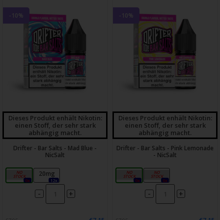
-10%
-10%
Dieses Produkt enhält Nikotin:
Dieses Produkt enhält Nikotin:
einen Stoff, der sehr stark
einen Stoff, der sehr stark
abhängig macht.
abhängig macht.
Drifter - Bar Salts - Mad Blue -
Drifter - Bar Salts - Pink Lemonade
NicSalt
- NicSalt
10mg
20mg
10mg
20mg
0x
12x
0x
0x
-
-
+
+