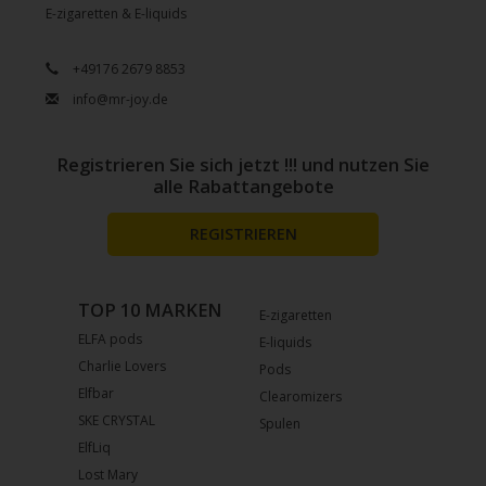
E-zigaretten & E-liquids
+49176 2679 8853
info@mr-joy.de
Registrieren Sie sich jetzt !!! und nutzen Sie
alle Rabattangebote
REGISTRIEREN
TOP 10 MARKEN
E-zigaretten
ELFA pods
E-liquids
Charlie Lovers
Pods
Elfbar
Clearomizers
SKE CRYSTAL
Spulen
ElfLiq
Lost Mary