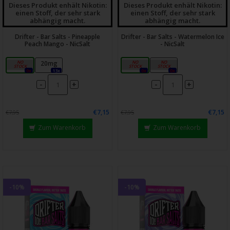
Dieses Produkt enhält Nikotin:
Dieses Produkt enhält Nikotin:
einen Stoff, der sehr stark
einen Stoff, der sehr stark
abhängig macht.
abhängig macht.
Drifter - Bar Salts - Pineapple
Drifter - Bar Salts - Watermelon Ice
Peach Mango - NicSalt
- NicSalt
10mg
20mg
10mg
20mg
0x
13x
0x
0x
-
-
+
+
€7,15
€7,15
€7,95
€7,95
Zum Warenkorb
Zum Warenkorb
-10%
-10%