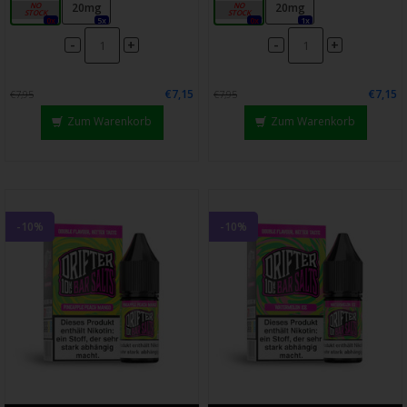
10mg
20mg
10mg
20mg
0x
5x
0x
1x
-
-
+
+
€7,15
€7,15
€7,95
€7,95
Zum Warenkorb
Zum Warenkorb
-10%
-10%