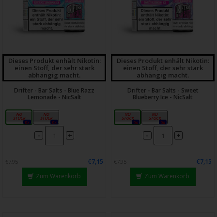
Dieses Produkt enhält Nikotin:
Dieses Produkt enhält Nikotin:
einen Stoff, der sehr stark
einen Stoff, der sehr stark
abhängig macht.
abhängig macht.
Drifter - Bar Salts - Blue Razz
Drifter - Bar Salts - Sweet
Lemonade - NicSalt
Blueberry Ice - NicSalt
10mg
20mg
10mg
20mg
0x
0x
0x
0x
-
-
+
+
€7,15
€7,15
€7,95
€7,95
Zum Warenkorb
Zum Warenkorb