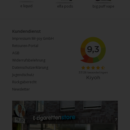
e liquid
e
elfa pods
big puff vape
Kundendienst
Impressum Mr-joy GmbH
Retouren-Portal
AGB
Widerrufsbelehrung
Datenschutzerklärung
Jugendschutz
Rückgaberecht
Newsletter