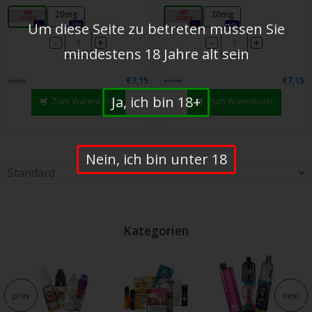
10mg
20mg
10mg
20mg
0x
29x
0x
34x
Um diese Seite zu betreten müssen Sie
-
-
+
+
mindestens 18 Jahre alt sein
€7,15
€7,15
€7,95
€7,95
Ja, ich bin 18+
Zum Warenkorb
Zum Warenkorb
Nein, ich bin unter 18
Kategorien
prev
next