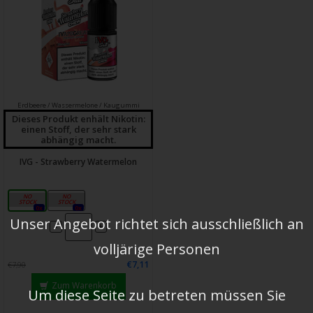
Erdbeere / Wassermelone / Kaugummi
Dieses Produkt enhält Nikotin:
einen Stoff, der sehr stark
abhängig macht.
IVG - Strawberry Watermelon
10mg
20mg
0x
0x
Unser Angebot richtet sich ausschließlich an
-
+
volljärige Personen
€7,11
€7,90
Zum Warenkorb
Um diese Seite zu betreten müssen Sie