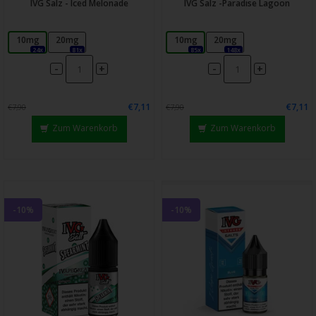
IVG Salz - Iced Melonade
IVG Salz -Paradise Lagoon
10mg
20mg
10mg
20mg
24x
81x
85x
148x
-
-
+
+
€7,11
€7,11
€7,90
€7,90
Zum Warenkorb
Zum Warenkorb
-10%
-10%