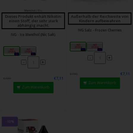
Menthol / Eis
Dieses Produkt enhält Nikotin:
Außerhalb der Reichweite von
einen Stoff, der sehr stark
Kindern aufbewahren
abhängig macht.
IVG Salz - Frozen Cherries
IVG - Ice Menthol (Nic Salt)
10mg
20mg
10mg
20mg
0x
0x
0x
0x
-
+
-
+
€7,11
€7,90
€7,11
€7,90
Zum Warenkorb
Zum Warenkorb
-10%