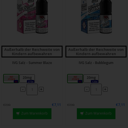
Außerhalb der Reichweite von
Außerhalb der Reichweite von
Kindern aufbewahren
Kindern aufbewahren
IVG Salz - Summer Blaze
IVG Salz - Bubblegum
10mg
20mg
10mg
20mg
0x
273x
0x
120x
-
-
+
+
€7,11
€7,11
€7,90
€7,90
Zum Warenkorb
Zum Warenkorb