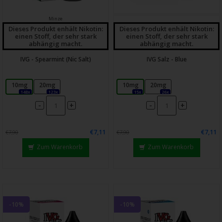
Minze
Dieses Produkt enhält Nikotin:
Dieses Produkt enhält Nikotin:
einen Stoff, der sehr stark
einen Stoff, der sehr stark
abhängig macht.
abhängig macht.
IVG - Spearmint (Nic Salt)
IVG Salz - Blue
10mg
20mg
10mg
20mg
148x
123x
15x
26x
-
-
+
+
€7,11
€7,11
€7,90
€7,90
Zum Warenkorb
Zum Warenkorb
-10%
-10%