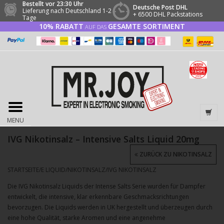
Bestellt vor 23:30 Uhr
Deutsche Post DHL
Lieferung nach Deutschland 1-2
+ 6500 DHL Packstations
Tage
10% RABATT
GESAMTE SORTIMENT
AUF DAS
MENU
IVG Nikotinsalz – Intensive Salts Liquid 20mg
ZURÜCK ZU NIKOTINSALZ
STARTSEITE
/
E LIQUID
/
NIKOTINSALZ
/
IVG NIKOTINSALZ
Die IVG Nikotinsalz Liquids der Intense Salts Serie wurden für Dampfer
entwickelt, die intensive, klar erkennbare Geschmacksrichtungen
bevorzugen. Die Liquids werden in UK hergestellt und überzeugen durch
eine hohe Qualität, starke Aromen und eine angenehme