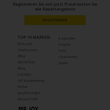
Registrieren Sie sich jetzt !!! und nutzen Sie
alle Rabattangebote
REGISTRIEREN
TOP 10 MARKEN
E-zigaretten
ELFA pods
E-liquids
Charlie Lovers
Pods
Elfbar
Clearomizers
SKE CRYSTAL
Spulen
ElfLiq
Lost Mary
187 Strassenbande
Flerbar
Juicy Bars High 5
Bar Juice 5000