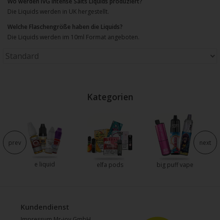
Wo werden IVG Intense Salts Liquids produziert?
Die Liquids werden in UK hergestellt.
Welche Flaschengröße haben die Liquids?
Die Liquids werden im 10ml Format angeboten.
Kategorien
e
prev
next
e liquid
elfa pods
big puff vape
Kundendienst
Impressum Mr-joy GmbH