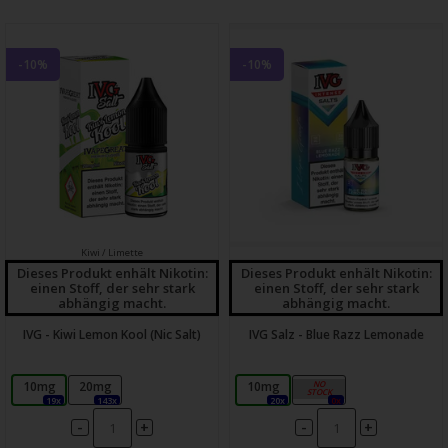
-10%
-10%
Kiwi / Limette
Dieses Produkt enhält Nikotin:
Dieses Produkt enhält Nikotin:
einen Stoff, der sehr stark
einen Stoff, der sehr stark
abhängig macht.
abhängig macht.
IVG - Kiwi Lemon Kool (Nic Salt)
IVG Salz - Blue Razz Lemonade
10mg
20mg
10mg
20mg
19x
143x
20x
0x
-
-
+
+