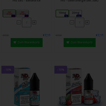
IVG Salz - Banana Ice
IVG - Geen Energie (Nic Salt)
10mg
20mg
10mg
20mg
0x
0x
1x
82x
-
-
+
+
€7,11
€7,11
€7,90
€7,90
Zum Warenkorb
Zum Warenkorb
-10%
-10%