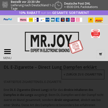
Bestellt vor 23:30 Uhr
Deutsche Post DHL
Lieferung nach Deutschland 1-2
+ 6500 DHL Packstations
Tage
10% RABATT
GESAMTE SORTIMENT
AUF DAS
MENU
DL E-Zigarette – Direct Lung Dampfen erklärt
ZURÜCK ZU E-ZIGARETTEN
STARTSEITE
/
E-ZIGARETTEN
/
DL E-ZIGARETTE
Eine
DL E-Zigarette (Direct Lung)
ist für das
direkte Inhalieren des
Dampfes in die Lunge
ausgelegt. Beim DL-Dampfen wird der Dampf nicht
zuerst im Mund gesammelt, sondern
direkt eingeatmet
, ähnlich wie bei
einer Shisha. Diese Art des Dampfens ist besonders bei erfahrenen