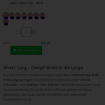
Aspire Zelos X-Kit – 80 W
0x
0x
0x
0x
0x
0x
0x
0x
-
+
€53,95
€59,95
Zum Warenkorb
Direct Lung – Dampf direkt in die Lunge
Beim DL-Dampfen wird der erzeugte Dampf
ohne Zwischenstopp direkt
in die Lunge gezogen
. Dies funktioniert optimal mit einer
offenen
Luftzufuhr
, einer
niedrigen Ohm-Zahl der Coil
und der passenden Liquid-
Zusammensetzung. Durch den freien Luftstrom gelangt viel Dampf
gleichzeitig in die Lunge, was für ein kräftiges und voluminöses
Dampferlebnis sorgt.