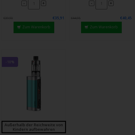
-
-
+
+
€35,91
€40,45
€39,90
€44,95
Zum Warenkorb
Zum Warenkorb
-10%
Außerhalb der Reichweite von
Kindern aufbewahren