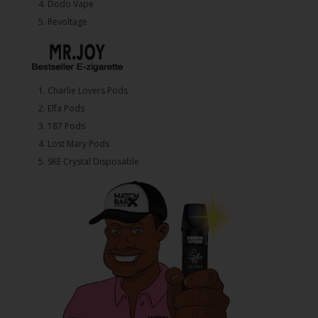
4.⁠ ⁠⁠Dodo Vape
5. ⁠Revoltage
1.⁠ ⁠Charlie Lovers Pods
2.⁠ ⁠⁠Elfa Pods
3.⁠ ⁠⁠187 Pods
4.⁠ ⁠⁠Lost Mary Pods
5.⁠ ⁠⁠SKE Crystal Disposable