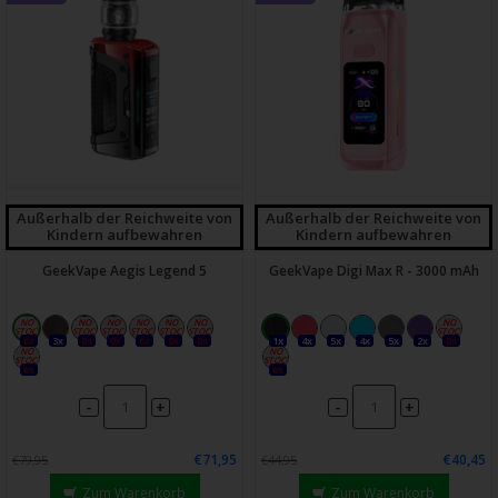
Außerhalb der Reichweite von
Außerhalb der Reichweite von
Kindern aufbewahren
Kindern aufbewahren
GeekVape Aegis Legend 5
GeekVape Digi Max R - 3000 mAh
0x
3x
0x
0x
0x
0x
0x
1x
4x
5x
4x
5x
2x
0x
0x
0x
-
-
+
+
€71,95
€40,45
€79,95
€44,95
Zum Warenkorb
Zum Warenkorb