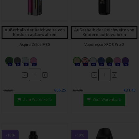
Außerhalb der Reichweite von
Außerhalb der Reichweite von
Kindern aufbewahren
Kindern aufbewahren
Aspire Zelos M80
Vaporesso XROS Pro 2
2x
2x
2x
2x
2x
0x
6x
8x
6x
6x
7x
-
-
+
+
€56,25
€31,45
€62,50
€34,95
Zum Warenkorb
Zum Warenkorb
-10%
-10%