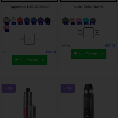
Vaporesso LUXE XR MAX 2
Aspire Zelos X80 Kit
0x
6x
4x
4x
2x
3x
2x
4x
0x
5x
4x
10x
0x
-
+
-
+
€67,45
€74,95
€44,05
€48,95
Zum Warenkorb
Zum Warenkorb
-10%
-10%