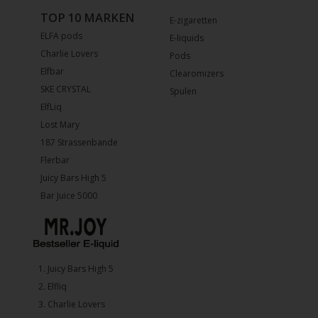
TOP 10 MARKEN
E-zigaretten
ELFA pods
E-liquids
Charlie Lovers
Pods
Elfbar
Clearomizers
SKE CRYSTAL
Spulen
ElfLiq
Lost Mary
187 Strassenbande
Flerbar
Juicy Bars High 5
Bar Juice 5000
1.⁠ ⁠Juicy Bars High 5
2.⁠ ⁠⁠Elfliq
3.⁠ ⁠⁠Charlie Lovers