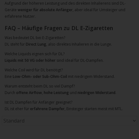
Aufgrund der höheren Leistung und des direkten Inhalierens sind DL-
Geräte
weniger für absolute Anfänger
, aber ideal für Umsteiger und
erfahrene Nutzer.
FAQ – Häufige Fragen zu DL E-Zigaretten
Was bedeutet DL bei E-Zigaretten?
DL steht für
Direct Lung
, also direktes Inhalieren in die Lunge.
Welche Liquids eignen sich für DL?
Liquids mit 50 VG oder höher
sind ideal für DL-Dampfen.
Welche Coil wird für DL benötigt?
Eine
Low-Ohm- oder Sub-Ohm-Coil
mit niedrigem Widerstand.
Warum entsteht beim DL so viel Dampf?
Durch
offene Airflow
,
hohe Leistung
und
niedrigen Widerstand
.
Ist DL Dampfen für Anfänger geeignet?
DL ist eher für
erfahrene Dampfer
, Einsteiger starten meist mit MTL.