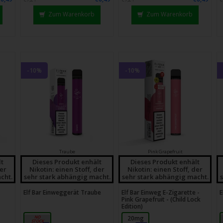
chgesten
enden.
Zum Warenkorb
Zum Warenkorb
-10%
-10%
Traube
Pink Grapefruit
lt
Dieses Produkt enhält
Dieses Produkt enhält
der
Nikotin: einen Stoff, der
Nikotin: einen Stoff, der
cht.
sehr stark abhängig macht.
sehr stark abhängig macht.
Elf Bar Einweggerät Traube
Elf Bar Einweg E-Zigarette -
E
Pink Grapefruit - (Child Lock
Edition)
20 mg
20mg