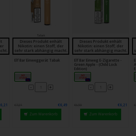
Tabak
lt
Dieses Produkt enhält
Dieses Produkt enhält
der
Nikotin: einen Stoff, der
Nikotin: einen Stoff, der
cht.
sehr stark abhängig macht.
sehr stark abhängig macht.
Elf Bar Einweggerät Tabak
Elf Bar Einweg E-Zigarette -
E
Green Apple - (Child Lock
A
Edition)
E
20 mg
20mg
0x
0x
-
-
+
+
€6,21
€6,49
€6,21
€7,21
€6,90
€
Zum Warenkorb
Zum Warenkorb