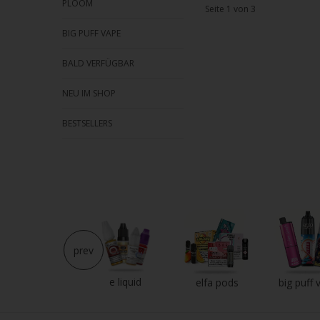
PLOOM
Seite 1 von 3
BIG PUFF VAPE
BALD VERFÜGBAR
NEU IM SHOP
BESTSELLERS
prev
e liquid
neu im shop
elfa pods
big puff 