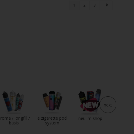
1
2
3
next
roma / longfill /
e zigarette pod
e liqui
neu im shop
basis
system