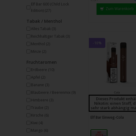
Strei
Elf Bar 600 (Child Lock
Zum Warenkorb
verw
Edition)
(27)
Tabak / Menthol
Alles Tabak
(3)
Reichhaltiger Tabak
(3)
-10%
Menthol
(2)
Minze
(2)
Fruchtaromen
Erdbeere
(10)
Apfel
(2)
Banane
(3)
Blaubeere / Beerenmix
(9)
Cola
Dieses Produkt enhä
Himbeere
(3)
Nikotin: einen Stoff, 
sehr stark abhängig ma
Traube
(2)
Kirsche
(6)
Elf Bar Einweg-Cola
Kiwi
(4)
Mango
(6)
20 mg