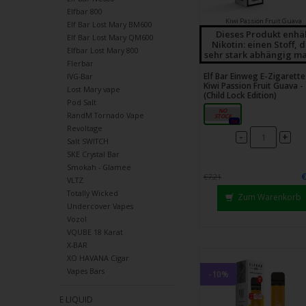
Elfbar 800
Kiwi Passion Fruit Guava
Elf Bar Lost Mary BM600
Dieses Produkt enhä
Elf Bar Lost Mary QM600
Nikotin: einen Stoff, 
Elfbar Lost Mary 800
sehr stark abhängig ma
Flerbar
Elf Bar Einweg E-Zigarette
IVG-Bar
Kiwi Passion Fruit Guava -
Lost Mary vape
(Child Lock Edition)
Pod Salt
20mg
RandM Tornado Vape
0x
Revoltage
-
+
Salt SWITCH
SKE Crystal Bar
Smokah - Glamee
€7,21
VLTZ
Totally Wicked
Zum Warenkorb
Undercover Vapes
Vozol
VQUBE 18 Karat
X-BAR
XO HAVANA Cigar
Vapes Bars
-10%
E LIQUID