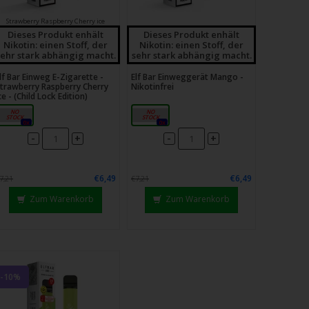
Strawberry Raspberry Cherry ice
Dieses Produkt enhält
Dieses Produkt enhält
Nikotin: einen Stoff, der
Nikotin: einen Stoff, der
sehr stark abhängig macht.
sehr stark abhängig macht.
lf Bar Einweg E-Zigarette -
Elf Bar Einweggerät Mango -
trawberry Raspberry Cherry
Nikotinfrei
ce - (Child Lock Edition)
20mg
0mg
0x
0x
-
-
+
+
€6,49
€6,49
7,21
€7,21
Zum Warenkorb
Zum Warenkorb
-10%