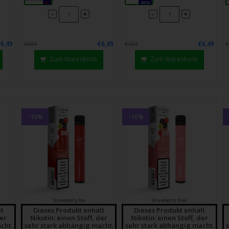
0x
405x
-
-
+
+
€6,49
€6,49
€6,49
€7,21
€7,21
€
Zum Warenkorb
Zum Warenkorb
-10%
-10%
Strawberry Ice
Strawberry Kiwi
lt
Dieses Produkt enhält
Dieses Produkt enhält
der
Nikotin: einen Stoff, der
Nikotin: einen Stoff, der
cht.
sehr stark abhängig macht.
sehr stark abhängig macht.