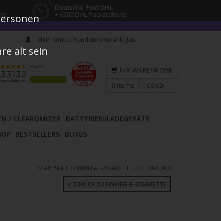
Deutsche Post DHL
tc.
+ 6500 DHL Packstations
 Personen
Mein Konto / Kundenkonto anlegen
e alt sein
IHR WARENKORB
0
items
€0,00
EN / CLEAROMIZER
BATTERIEN/LADEGERÄTE
HOP
BESTSELLERS
BLOGS
STARTSEITE
/
EINWEG-E-ZIGARETTE
/
ELF BAR 600
ZURÜCK ZU EINWEG-E-ZIGARETTE