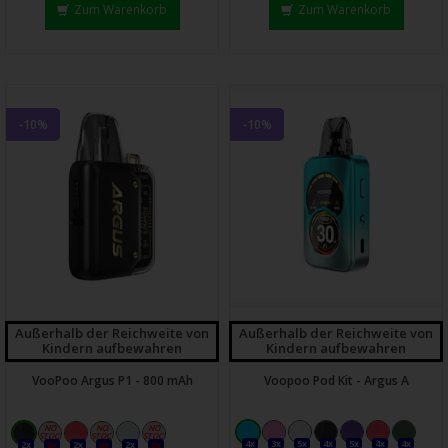
Zum Warenkorb
Zum Warenkorb
-10%
-10%
Außerhalb der Reichweite von
Außerhalb der Reichweite von
Kindern aufbewahren
Kindern aufbewahren
VooPoo Argus P1 - 800 mAh
Voopoo Pod Kit - Argus A
4x
3x
5x
4x
5x
4x
4x
2x
0x
2x
0x
2x
0x