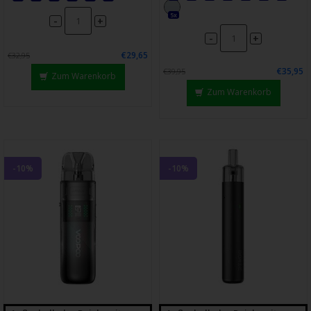
5x
-
+
-
+
€29,65
€32,95
€35,95
€39,95
Zum Warenkorb
Zum Warenkorb
-10%
-10%