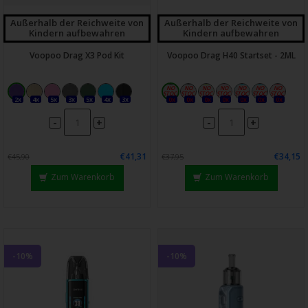
Außerhalb der Reichweite von
Außerhalb der Reichweite von
Kindern aufbewahren
Kindern aufbewahren
Voopoo Drag X3 Pod Kit
Voopoo Drag H40 Startset - 2ML
2x
4x
5x
3x
5x
4x
3x
0x
0x
0x
0x
0x
0x
0x
-
-
+
+
€41,31
€34,15
€45,90
€37,95
Zum Warenkorb
Zum Warenkorb
-10%
-10%