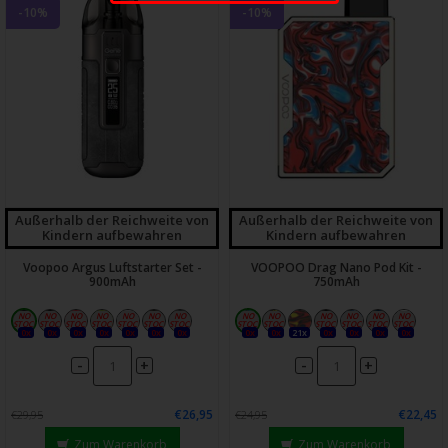
-10%
-10%
Außerhalb der Reichweite von
Außerhalb der Reichweite von
Kindern aufbewahren
Kindern aufbewahren
Voopoo Argus Luftstarter Set -
VOOPOO Drag Nano Pod Kit -
900mAh
750mAh
0x
0x
0x
0x
0x
0x
0x
0x
0x
21x
0x
0x
0x
0x
-
-
+
+
€26,95
€22,45
€29,95
€24,95
Zum Warenkorb
Zum Warenkorb