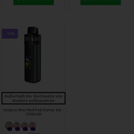
-10%
Außerhalb der Reichweite von
Kindern aufbewahren
Voopoo Vinci Mod Pod Starter Set -
1500mAh
0x
0x
0x
0x