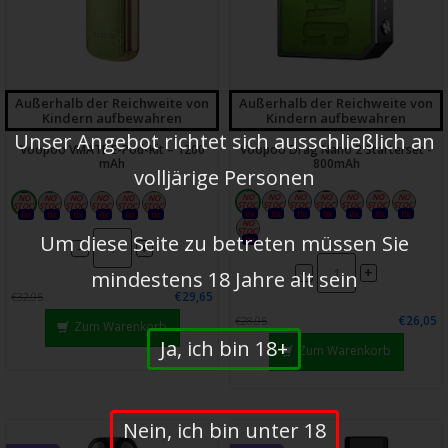
Außerhalb der Reichweite von
Außerhalb der Reichweite von
Kindern aufbewahren
Kindern aufbewahren
Unser Angebot richtet sich ausschließlich an
Voopoo VMATE E-Pod-Kit – 1200
Voopoo Drag Nano 2 Starterset -
mAh
800mAh
volljärige Personen
0x
0x
0x
0x
0x
0x
0x
0x
0x
0x
0x
0x
0x
Um diese Seite zu betreten müssen Sie
0x
-
+
-
+
mindestens 18 Jahre alt sein
€29,65
€32,95
€26,05
€28,95
Zum Warenkorb
Ja, ich bin 18+
Zum Warenkorb
Nein, ich bin unter 18