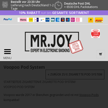
Bestellt vor 23:30 Uhr
Deutsche Post DHL
Lieferung nach Deutschland 1-2
+ 6500 DHL Packstations
Tage
10% RABATT
GESAMTE SORTIMENT
AUF DAS
MENU
Voopoo Pod System
ZURÜCK ZU E ZIGARETTE POD SYSTEM
STARTSEITE
/
E-ZIGARETTEN
/
E ZIGARETTE POD SYSTEM
/
VOOPOO POD SYSTEM
Voopoo wurde 2017 in Shenzhen gegründet und ist mit
Voopoo-Pods
kompatibel