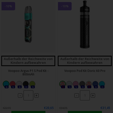
-10%
-10%
Außerhalb der Reichweite von
Außerhalb der Reichweite von
Kindern aufbewahren
Kindern aufbewahren
Voopoo Argus P1 S Pod Kit -
Voopoo Pod Kit Doric 60 Pro
800mAh
4x
3x
4x
2x
3x
0x
1x
1x
2x
0x
2x
2x
-
-
+
+
€20,65
€31,45
€22,95
€34,95