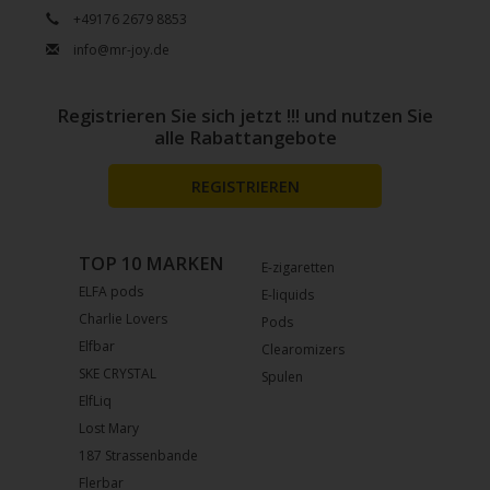
+49176 2679 8853
info@mr-joy.de
Registrieren Sie sich jetzt !!! und nutzen Sie
alle Rabattangebote
REGISTRIEREN
TOP 10 MARKEN
E-zigaretten
ELFA pods
E-liquids
Charlie Lovers
Pods
Elfbar
Clearomizers
SKE CRYSTAL
Spulen
ElfLiq
Lost Mary
187 Strassenbande
Flerbar