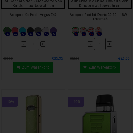
Außerhalb der Reichweite von
Außerhalb der Reichweite von
Kindern aufbewahren
Kindern aufbewahren
Voopoo Kit Pod - Argus E40
Voopoo Pod Kit Doric 20 SE - 18W -
1200mah
5x
4x
3x
4x
5x
3x
5x
0x
0x
0x
0x
-
-
+
+
€35,95
€20,65
€39,95
€22,95
Zum Warenkorb
Zum Warenkorb
-10%
-10%