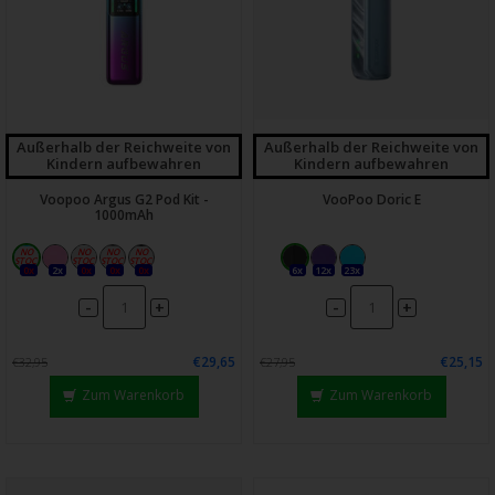
Außerhalb der Reichweite von
Außerhalb der Reichweite von
Kindern aufbewahren
Kindern aufbewahren
Voopoo Argus G2 Pod Kit -
VooPoo Doric E
1000mAh
0x
2x
0x
0x
0x
6x
12x
23x
-
-
+
+
€29,65
€25,15
€32,95
€27,95
Zum Warenkorb
Zum Warenkorb