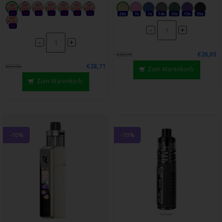
0x
0x
0x
0x
0x
0x
0x
20x
7x
1x
14x
10x
15x
35x
0x
-
+
-
+
€26,05
€28,95
€28,71
€31,90
Zum Warenkorb
Zum Warenkorb
-10%
-10%