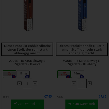
Dieses Produkt enhält Nikotin:
Dieses Produkt enhält Nikotin:
einen Stoff, der sehr stark
einen Stoff, der sehr stark
abhängig macht.
abhängig macht.
VQUBE - 18 Karat Einweg E-
VQUBE - 18 Karat Einweg E-
Zigarette - Kiwi Ice
Zigarette - Blueberry
0mg
16mg
0mg
16mg
0x
6x
0x
4x
-
-
+
+
€7,65
€7,65
€8,50
€8,50
Zum Warenkorb
Zum Warenkorb