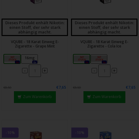
Dieses Produkt enhält Nikotin:
Dieses Produkt enhält Nikotin:
einen Stoff, der sehr stark
einen Stoff, der sehr stark
abhängig macht.
abhängig macht.
VQUBE - 18 Karat Einweg E-
VQUBE - 18 Karat Einweg E-
Zigarette - Grape Mint
Zigarette - Cola Ice
0mg
16mg
0mg
16mg
0x
8x
0x
0x
-
-
+
+
€7,65
€7,65
€8,50
€8,50
Zum Warenkorb
Zum Warenkorb
-10%
-10%