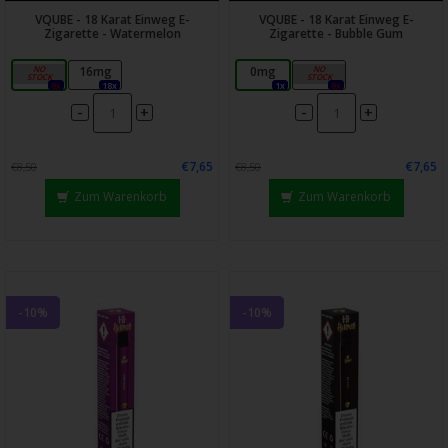
VQUBE - 18 Karat Einweg E-
VQUBE - 18 Karat Einweg E-
Zigarette - Watermelon
Zigarette - Bubble Gum
0mg
16mg
0mg
16mg
0x
18x
1x
0x
-
-
+
+
€7,65
€7,65
€8,50
€8,50
Zum Warenkorb
Zum Warenkorb
-10%
-10%