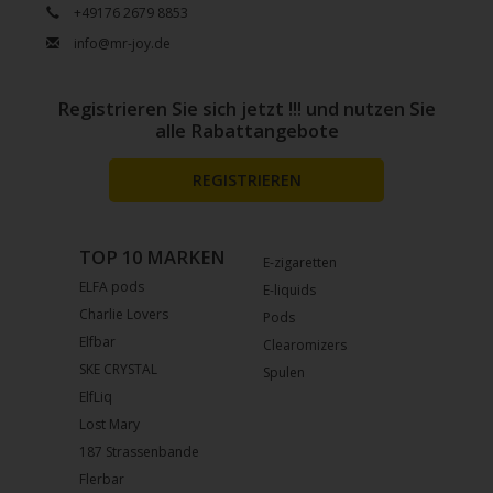
+49176 2679 8853
info@mr-joy.de
Registrieren Sie sich jetzt !!! und nutzen Sie
alle Rabattangebote
REGISTRIEREN
TOP 10 MARKEN
E-zigaretten
ELFA pods
E-liquids
Charlie Lovers
Pods
Elfbar
Clearomizers
SKE CRYSTAL
Spulen
ElfLiq
Lost Mary
187 Strassenbande
Flerbar