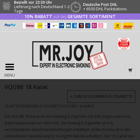
Bestellt vor 23:30 Uhr
Deutsche Post DHL
Lieferung nach Deutschland 1-2
+ 6500 DHL Packstations
Tage
10% RABATT
GESAMTE SORTIMENT
AUF DAS
MENU
VQUBE 18 Karat
ZURÜCK ZU EINWEG-E-ZIGARETTE
STARTSEITE
/
EINWEG-E-ZIGARETTE
/
VQUBE 18 KARAT
Die VQUBE 18 Karat ist eine Einweg-E-Zigarette mit 800 Zügen und einer
Batteriekapazität von 400 mAh. Die Einweg-E-Zigarette ist in 8
verschiedenen Geschmacksrichtungen erhältlich. Jedes Aroma ist in der
nikotinfreien Variante und in 16 mg/ml Nikotin erhältlich. Der 18 Carat von