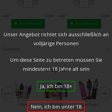
-
-
+
+
€7,65
€7,65
€8,50
€8,50
Zum Warenkorb
Zum Warenkorb
Unser Angebot richtet sich ausschließlich an
volljärige Personen
Um diese Seite zu betreten müssen Sie
mindestens 18 Jahre alt sein
Kategorien
e
Ja, ich bin 18+
prev
next
e liquid
elfa pods
big puff vape
Nein, ich bin unter 18