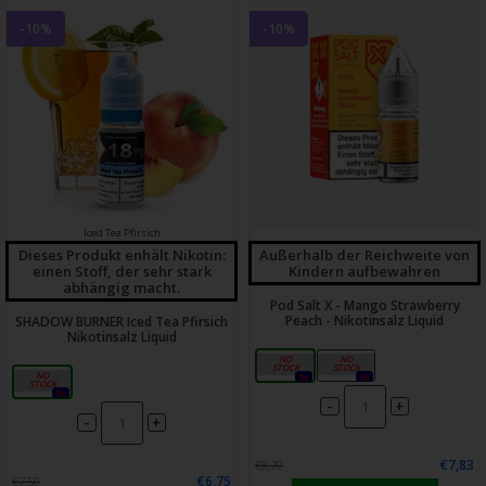
-10%
-10%
Iced Tea Pfirsich
Dieses Produkt enhält Nikotin:
Außerhalb der Reichweite von
einen Stoff, der sehr stark
Kindern aufbewahren
abhängig macht.
Pod Salt X - Mango Strawberry
Peach - Nikotinsalz Liquid
SHADOW BURNER Iced Tea Pfirsich
Nikotinsalz Liquid
10mg
20mg
18mg
0x
0x
0x
-
+
-
+
€7,83
€8,70
€6,75
€7,50