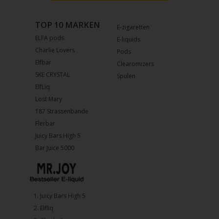
TOP 10 MARKEN
E-zigaretten
ELFA pods
E-liquids
Charlie Lovers
Pods
Elfbar
Clearomizers
SKE CRYSTAL
Spulen
ElfLiq
Lost Mary
187 Strassenbande
Flerbar
Juicy Bars High 5
Bar Juice 5000
1.⁠ ⁠Juicy Bars High 5
2.⁠ ⁠⁠Elfliq