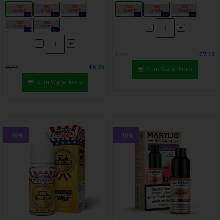
0mg
3mg
6mg
0mg
10mg
20mg
0x
0x
0x
0x
0x
0x
9mg
15mg
-
+
0x
0x
-
+
€7,15
€7,95
€6,25
€6,95
Zum Warenkorb
Zum Warenkorb
-10%
-10%