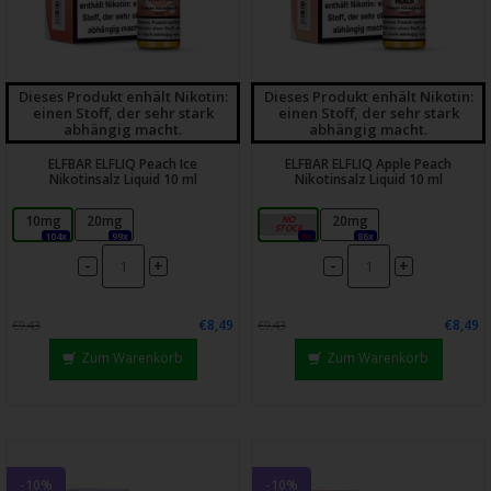
Dieses Produkt enhält Nikotin:
Dieses Produkt enhält Nikotin:
einen Stoff, der sehr stark
einen Stoff, der sehr stark
abhängig macht.
abhängig macht.
ELFBAR ELFLIQ Peach Ice
ELFBAR ELFLIQ Apple Peach
Nikotinsalz Liquid 10 ml
Nikotinsalz Liquid 10 ml
10mg
20mg
10mg
20mg
104x
99x
0x
86x
-
-
+
+
€8,49
€8,49
€9,43
€9,43
Zum Warenkorb
Zum Warenkorb
-10%
-10%