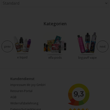
Kategorien
e
prev
next
e liquid
elfa pods
big puff vape
Kundendienst
Impressum Mr-joy GmbH
Retouren-Portal
AGB
Widerrufsbelehrung
Datenschutzerklärung