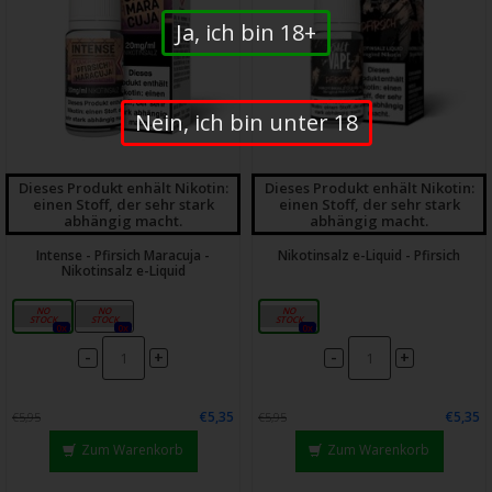
Ja, ich bin 18+
Nein, ich bin unter 18
Dieses Produkt enhält Nikotin:
Dieses Produkt enhält Nikotin:
einen Stoff, der sehr stark
einen Stoff, der sehr stark
abhängig macht.
abhängig macht.
Intense - Pfirsich Maracuja -
Nikotinsalz e-Liquid - Pfirsich
Nikotinsalz e-Liquid
10mg
20mg
20mg
0x
0x
0x
-
-
+
+
€5,35
€5,35
€5,95
€5,95
Zum Warenkorb
Zum Warenkorb