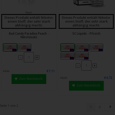
Peach
Dieses Produkt enhält Nikotin:
Dieses Produkt enhält Nikotin:
einen Stoff, der sehr stark
einen Stoff, der sehr stark
abhängig macht.
abhängig macht.
Bad Candy Paradise Peach -
SC Liquids - Pfirsich
Nikotinsalz
10mg
20mg
0mg
3mg
6mg
0x
0x
0x
0x
0x
12mg
18mg
-
+
0x
0x
-
+
€7,11
€7,90
€4,72
€5,25
Zum Warenkorb
Zum Warenkorb
Seite 1 von 2
1
2