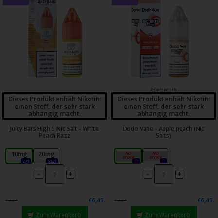
Apple peach
Dieses Produkt enhält Nikotin:
Dieses Produkt enhält Nikotin:
einen Stoff, der sehr stark
einen Stoff, der sehr stark
abhängig macht.
abhängig macht.
Juicy Bars High 5 Nic Salt - White
Dodo Vape - Apple peach (Nic
Peach Razz
Salts)
10mg
20mg
10mg
20mg
77x
532x
0x
0x
-
-
+
+
€6,49
€6,49
€7,21
€7,21
Zum Warenkorb
Zum Warenkorb