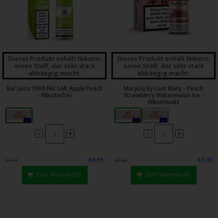
Dieses Produkt enhält Nikotin:
Dieses Produkt enhält Nikotin:
einen Stoff, der sehr stark
einen Stoff, der sehr stark
abhängig macht.
abhängig macht.
Bar Juice 5000 Nic Salt Apple Peach
MaryLiq by Lost Mary - Peach
- Nikotinfrei
Strawberry Watermelon Ice -
Nikotinsalz
0mg
10mg
20mg
0x
0x
0x
-
-
+
+
€6,99
€7,49
€7,77
€8,32
Zum Warenkorb
Zum Warenkorb