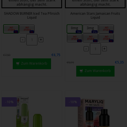
abhängig macht.
abhängig macht.
SHADOW BURNER Iced Tea Pfirsich
American Stars Jamaican Fruits
Liquid
Liquid
3mg
6mg
0mg
3mg
6mg
0x
0x
16x
31x
0x
9mg
12mg
18mg
-
+
0x
0x
0x
-
+
€6,75
€7,50
€5,35
€5,95
Zum Warenkorb
Zum Warenkorb
-10%
-10%