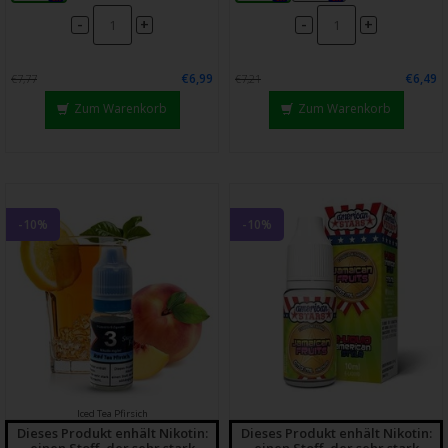
-
-
+
+
€6,99
€6,49
€7,77
€7,21
Zum Warenkorb
Zum Warenkorb
-10%
-10%
Iced Tea Pfirsich
Dieses Produkt enhält Nikotin:
Dieses Produkt enhält Nikotin:
einen Stoff, der sehr stark
einen Stoff, der sehr stark