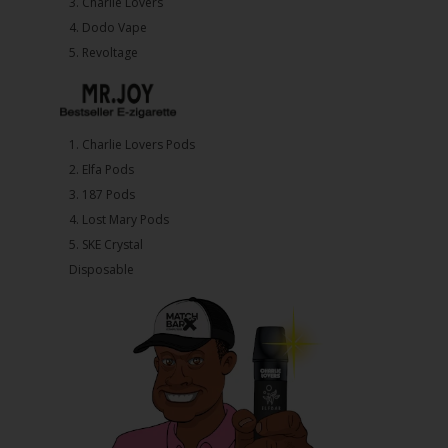
3.⁠ ⁠⁠Charlie Lovers
4.⁠ ⁠⁠Dodo Vape
5. ⁠Revoltage
1.⁠ ⁠Charlie Lovers Pods
2.⁠ ⁠⁠Elfa Pods
3.⁠ ⁠⁠187 Pods
4.⁠ ⁠⁠Lost Mary Pods
5.⁠ ⁠⁠SKE Crystal
Disposable