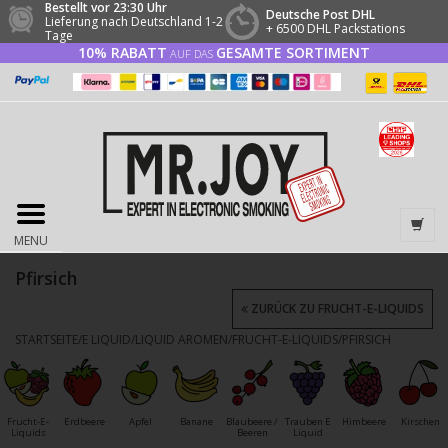
Bestellt vor 23:30 Uhr
Deutsche Post DHL
Lieferung nach Deutschland 1-2
+ 6500 DHL Packstations
Tage
10% RABATT
GESAMTE SORTIMENT
AUF DAS
MENU
Pfirsich
ZURÜCK ZU FRUCHT-E-LIQUIDS
STARTSEITE
/
E LIQUID
/
LIQUID AROMEN
/
FRUCHT-E-LIQUIDS
/
PFIRSICH
Frucht-E-
Erdbeere
Apfel
Banane
Blaubeere /
Trauben E
Himbeere
Kirschen
Liquids
Beeren
Liquid