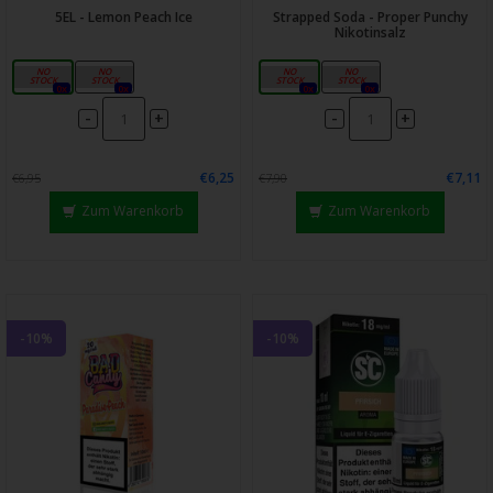
5EL - Lemon Peach Ice
Strapped Soda - Proper Punchy
Nikotinsalz
10mg
20mg
10mg
20mg
0x
0x
0x
0x
-
-
+
+
€6,25
€7,11
€6,95
€7,90
Zum Warenkorb
Zum Warenkorb
-10%
-10%