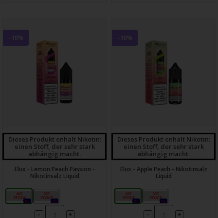
-10%
-10%
Dieses Produkt enhält Nikotin:
Dieses Produkt enhält Nikotin:
einen Stoff, der sehr stark
einen Stoff, der sehr stark
abhängig macht.
abhängig macht.
Elux - Lemon Peach Passion -
Elux - Apple Peach - Nikotinsalz
Nikotinsalz Liquid
Liquid
10mg
20mg
10mg
20mg
0x
0x
0x
0x
-
-
+
+