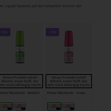
 der Liquids basieren auf den bekannten Aromen der
-10%
-10%
Dieses Produkt enhält
Dieses Produkt enhält
Nikotin: einen Stoff, der
Nikotin: einen Stoff, der
sehr stark abhängig macht.
sehr stark abhängig macht.
lerbar Nikotinsalz - Menthol
Flerbar Nikotinsalz - Grape
10mg
20mg
10mg
20mg
0x
0x
0x
0x