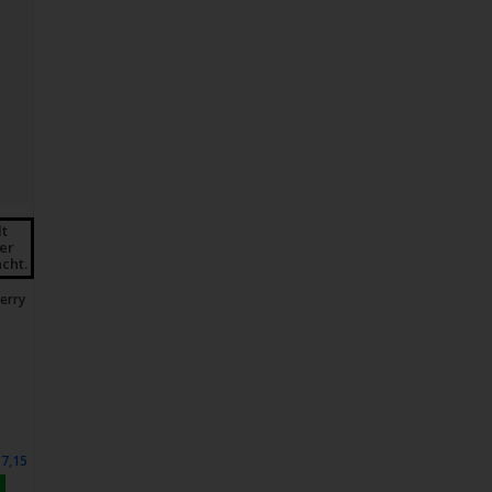
lt
der
cht.
berry
€7,15