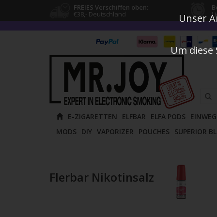
FREIES Verschiffen oben:
B
€38,- Deutschland
L
Unser An
Um diese 
Verw
E-ZIGARETTEN
ELFBAR
ELFA PODS
EINWEG
die
MODS
DIY
VAPORIZER
POUCHES
SUPERIOR B
Pfeile
nach
oben
und
Flerbar Nikotinsalz
unten
um
das