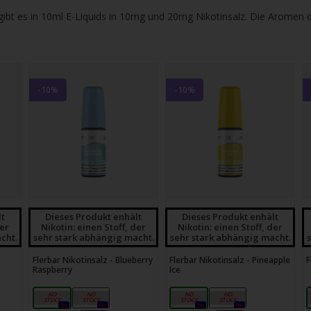
gbare
 gibt es in 10ml E-Liquids in 10mg und 20mg Nikotinsalz. Die Aromen
nis
uwählen.
ke
betaste,
-10%
-10%
ewählten
rgebnis
gen.
tzer
lt
Dieses Produkt enhält
Dieses Produkt enhält
der
Nikotin: einen Stoff, der
Nikotin: einen Stoff, der
cht.
sehr stark abhängig macht.
sehr stark abhängig macht.
hgeräten
Flerbar Nikotinsalz - Blueberry
Flerbar Nikotinsalz - Pineapple
F
en
Raspberry
Ice
h-
10mg
20mg
10mg
20mg
0x
0x
0x
0x