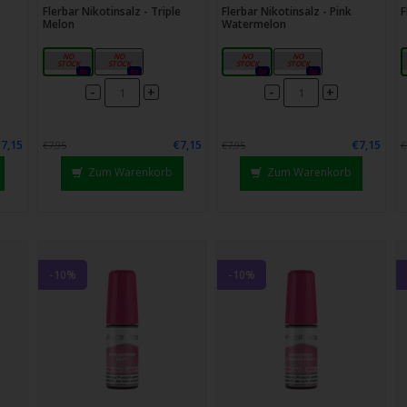
Flerbar Nikotinsalz - Triple
Flerbar Nikotinsalz - Pink
F
Melon
Watermelon
10mg
20mg
10mg
20mg
0x
0x
0x
0x
-
-
+
+
€7,15
€7,15
€7,15
€7,95
€7,95
€
Zum Warenkorb
Zum Warenkorb
-10%
-10%