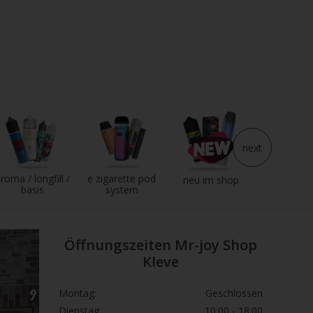
next
roma / longfill /
e zigarette pod
e liqui
neu im shop
basis
system
Öffnungszeiten Mr-joy Shop
Kleve
Montag:
Geschlossen
Dienstag:
10:00 - 18:00