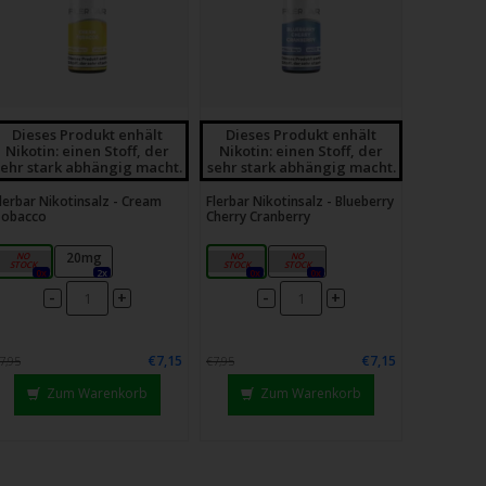
Dieses Produkt enhält
Dieses Produkt enhält
Nikotin: einen Stoff, der
Nikotin: einen Stoff, der
sehr stark abhängig macht.
sehr stark abhängig macht.
lerbar Nikotinsalz - Cream
Flerbar Nikotinsalz - Blueberry
Tobacco
Cherry Cranberry
10mg
20mg
10mg
20mg
0x
2x
0x
0x
-
-
+
+
€7,15
€7,15
7,95
€7,95
Zum Warenkorb
Zum Warenkorb