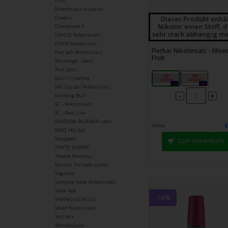
n'Eis
Nikotinsalz e-Liquid
Dieses Produkt enhä
Oceans
Nikotin: einen Stoff, 
Overdosed II
sehr stark abhängig ma
OWLIQ Nikotinsalz
OXVA Nikotinsalz
Flerbar Nikotinsalz - Mixe
Pod Salt Nikotinsalz
Fruit
Revoltage - Salts
Riot Salts
10mg
20mg
SALT Cristallite
0x
0x
SKE Crystal Nikotinsalz
-
+
Smoking Bull
SC - Nikotinsalz
SC - Red Line
SHADOW BURNER salts
€7,95
SINQ Nic Salt
Strapped
Zum Warenkorb
TANTE DAMPF
Twelve Monkeys
Randm Tornado Juices
Vagrand
Vampire Vape Nikotinsalz
Vape Ape
-10%
VAPING GORILLA
Vozol Nikotinsalz
Yeti-Salz
WonderJuice