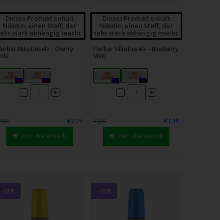
Dieses Produkt enhält
Dieses Produkt enhält
Nikotin: einen Stoff, der
Nikotin: einen Stoff, der
sehr stark abhängig macht.
sehr stark abhängig macht.
lerbar Nikotinsalz - Cherry
Flerbar Nikotinsalz - Blueberry
ola
Mint
10mg
20mg
10mg
20mg
0x
0x
0x
0x
-
-
+
+
€7,15
€7,15
7,95
€7,95
Zum Warenkorb
Zum Warenkorb
-10%
-10%