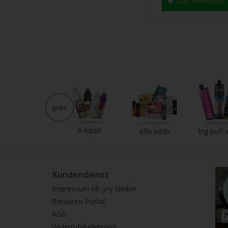
Zum Warenkorb
prev
e liquid
neu im shop
elfa pods
big puff 
Kundendienst
Impressum Mr-joy GmbH
Retouren-Portal
AGB
Widerrufsbelehrung