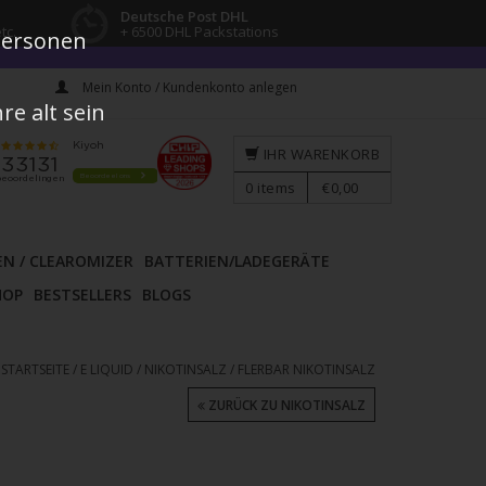
Deutsche Post DHL
tc.
+ 6500 DHL Packstations
 Personen
Mein Konto / Kundenkonto anlegen
e alt sein
IHR WARENKORB
0
items
€0,00
EN / CLEAROMIZER
BATTERIEN/LADEGERÄTE
HOP
BESTSELLERS
BLOGS
STARTSEITE
/
E LIQUID
/
NIKOTINSALZ
/
FLERBAR NIKOTINSALZ
ZURÜCK ZU NIKOTINSALZ