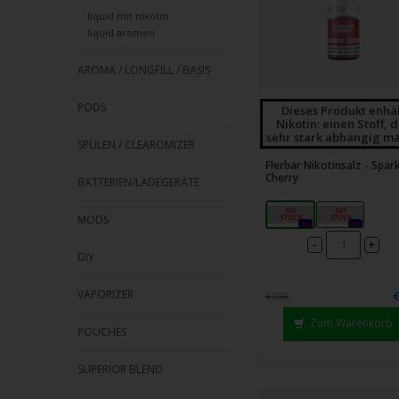
liquid mit nikotin
liquid aromen
AROMA / LONGFILL / BASIS
PODS
Dieses Produkt enhä
Nikotin: einen Stoff, 
sehr stark abhängig ma
SPULEN / CLEAROMIZER
Flerbar Nikotinsalz - Spar
Cherry
BATTERIEN/LADEGERÄTE
10mg
20mg
MODS
0x
0x
-
+
DIY
VAPORIZER
€7,95
Zum Warenkorb
POUCHES
SUPERIOR BLEND