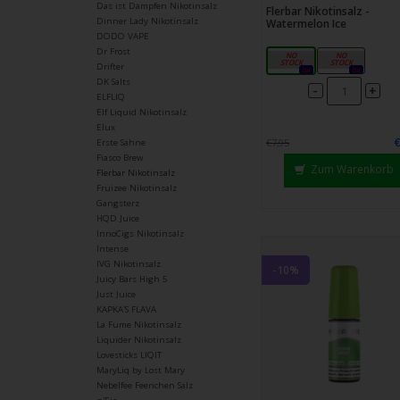
Das ist Dampfen Nikotinsalz
Flerbar Nikotinsalz -
Dinner Lady Nikotinsalz
Watermelon Ice
DODO VAPE
Dr Frost
10mg
20mg
Drifter
0x
0x
DK Salts
-
+
ELFLIQ
Elf Liquid Nikotinsalz
Elux
€7,95
Erste Sahne
Fiasco Brew
Zum Warenkorb
Flerbar Nikotinsalz
Fruizee Nikotinsalz
Gangsterz
HQD Juice
InnoCigs Nikotinsalz
Intense
IVG Nikotinsalz
-10%
Juicy Bars High 5
Just Juice
KAPKA'S FLAVA
La Fume Nikotinsalz
Liquider Nikotinsalz
Lovesticks LIQIT
MaryLiq by Lost Mary
Nebelfee Feenchen Salz