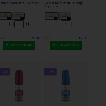
lerbar Nikotinsalz - Peach Ice
Flerbar Nikotinsalz - Orange
Explosion
10mg
20mg
10mg
20mg
0x
0x
0x
0x
-
-
+
+
€7,15
€7,15
7,95
€7,95
Zum Warenkorb
Zum Warenkorb
-10%
-10%