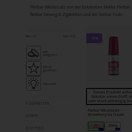
verfü
Flerbar Nikotinsalz von der bekannten Marke Flerbar
Ergeb
flerbar Einweg-E-Zigaretten und der flerbar Pods.
ausz
Drüc
die
Min: €
0
Max: €
10
Einga
-10%
um
am
zum
billigsten
ausg
Suche
Meist
gesehen
zu
gelan
Neueste
Benu
Dieses Produkt enhä
Nikotin: einen Stoff, 
von
sehr stark abhängig ma
E-ZIGARETTEN
Touc
Flerbar Nikotinsalz -
könn
Strawberry Ice Cream
ELFBAR
Touc
10mg
20mg
und
ELFA PODS
0x
5x