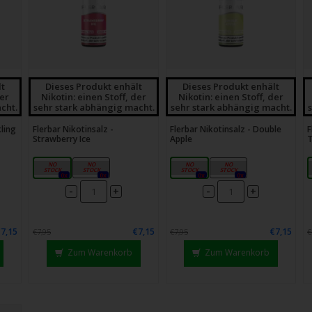
lt
Dieses Produkt enhält
Dieses Produkt enhält
der
Nikotin: einen Stoff, der
Nikotin: einen Stoff, der
cht.
sehr stark abhängig macht.
sehr stark abhängig macht.
kling
Flerbar Nikotinsalz -
Flerbar Nikotinsalz - Double
F
Strawberry Ice
Apple
10mg
20mg
10mg
20mg
0x
0x
0x
0x
-
-
+
+
€7,15
€7,15
€7,15
€7,95
€7,95
€
Zum Warenkorb
Zum Warenkorb