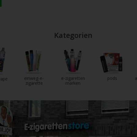
Kategorien
einweg-e-
e-zigaretten
pods
a
vape
zigarette
marken