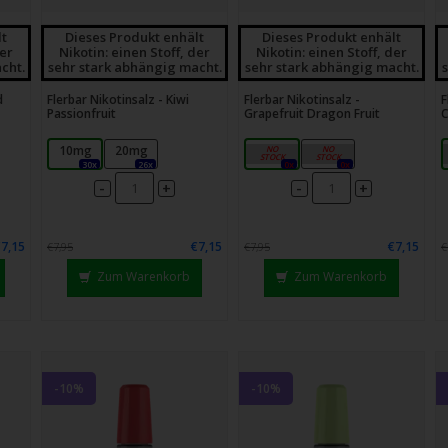
lt
Dieses Produkt enhält
Dieses Produkt enhält
der
Nikotin: einen Stoff, der
Nikotin: einen Stoff, der
cht.
sehr stark abhängig macht.
sehr stark abhängig macht.
d
Flerbar Nikotinsalz - Kiwi
Flerbar Nikotinsalz -
F
Passionfruit
Grapefruit Dragon Fruit
C
10mg
20mg
10mg
20mg
30x
26x
0x
0x
-
-
+
+
€7,15
€7,15
€7,15
€7,95
€7,95
€
Zum Warenkorb
Zum Warenkorb
-10%
-10%