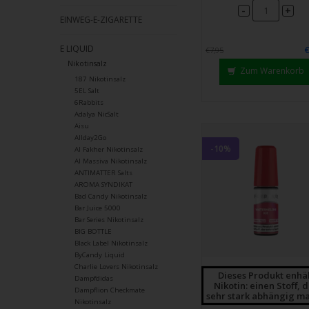
Strei
-
+
EINWEG-E-ZIGARETTE
verw
E LIQUID
€7,95
Nikotinsalz
Zum Warenkorb
187 Nikotinsalz
5EL Salt
6Rabbits
Adalya NicSalt
Aisu
Allday2Go
-10%
Al Fakher Nikotinsalz
Al Massiva Nikotinsalz
ANTIMATTER Salts
AROMA SYNDIKAT
Bad Candy Nikotinsalz
Bar Juice 5000
Bar Series Nikotinsalz
BIG BOTTLE
Black Label Nikotinsalz
ByCandy Liquid
Charlie Lovers Nikotinsalz
Dieses Produkt enhä
Dampfdidas
Nikotin: einen Stoff, 
Dampflion Checkmate
sehr stark abhängig ma
Nikotinsalz