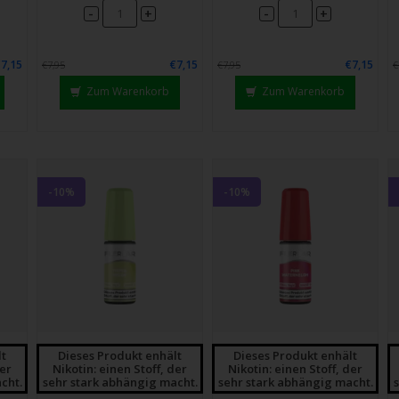
chgesten
-
-
+
+
enden.
€7,15
€7,15
€7,15
€7,95
€7,95
€
Zum Warenkorb
Zum Warenkorb
-10%
-10%
lt
Dieses Produkt enhält
Dieses Produkt enhält
der
Nikotin: einen Stoff, der
Nikotin: einen Stoff, der
cht.
sehr stark abhängig macht.
sehr stark abhängig macht.