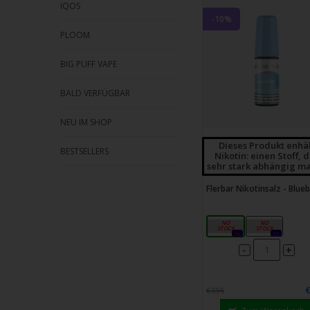
IQOS
-10%
PLOOM
BIG PUFF VAPE
BALD VERFÜGBAR
NEU IM SHOP
Dieses Produkt enhä
BESTSELLERS
Nikotin: einen Stoff, 
sehr stark abhängig ma
Flerbar Nikotinsalz - Blue
10mg
20mg
0x
0x
-
+
€7,95