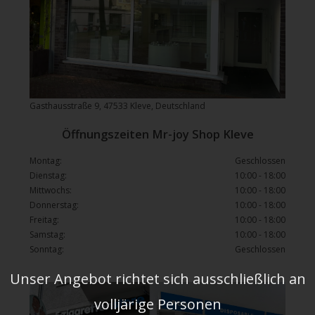
Gasthausstraße 9, 47533 Kleve, Deutschland
Öffnungszeiten Mr-joy Shop Kleve
Montag:
Geschlossen
Dienstag:
10:00 - 18:00
Mittwochs:
10:00 - 18:00
Donnerstag:
10:00 - 18:00
Freitag:
10:00 - 18:00
Samstag:
10:00 - 18:00
Sonntag:
Geschlossen
Unser Angebot richtet sich ausschließlich an
volljärige Personen