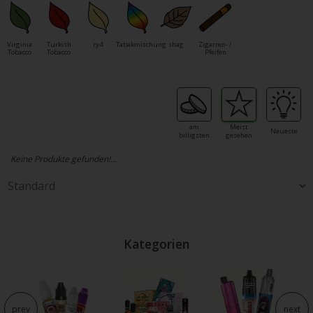
Virginia
Turkish
ry4
Tabakmischung
shag
Zigarren- /
Tobacco
Tobacco
Pfeifen
am
Meist
Neueste
billigsten
gesehen
Keine Produkte gefunden!...
Kategorien
e
prev
next