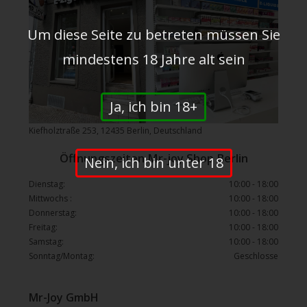
Um diese Seite zu betreten müssen Sie
mindestens 18 Jahre alt sein
Ja, ich bin 18+
Kiefholztraße 253, 12435 Berlin, Deutschland
Öffnungszeiten Mr-joy Shop Berlin
Nein, ich bin unter 18
Dienstag:
10:00 - 18:00
Mittwochs :
10:00 - 18:00
Donnerstag:
10:00 - 18:00
Freitag:
10:00 - 18:00
Samstag:
10:00 - 18:00
Sonntag/Montag:
Geschlosse
Mr-Joy GmbH