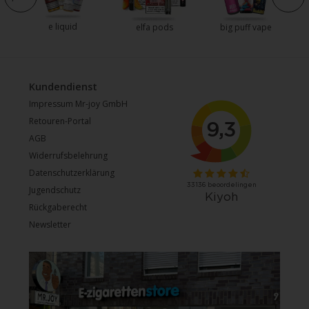
e liquid
elfa pods
big puff vape
Kundendienst
Impressum Mr-joy GmbH
Retouren-Portal
AGB
Widerrufsbelehrung
Datenschutzerklärung
Jugendschutz
Rückgaberecht
Newsletter