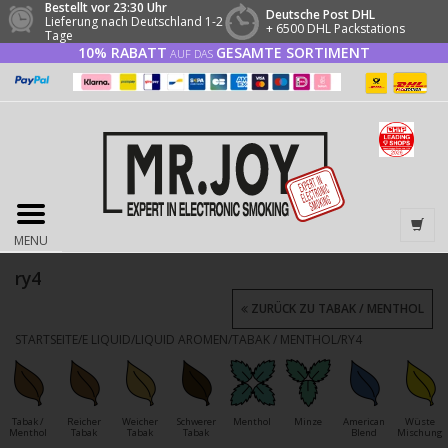
Bestellt vor 23:30 Uhr
Deutsche Post DHL
Lieferung nach Deutschland 1-2
+ 6500 DHL Packstations
Tage
10% RABATT
GESAMTE SORTIMENT
AUF DAS
MENU
ry4
ZURÜCK ZU TABAK / MENTHOL
STARTSEITE
/
E LIQUID
/
LIQUID AROMEN
/
TABAK / MENTHOL
/
RY4
Tabak /
Reicher
Weicher
Schwerer
Menthol
Minze
American
Wüste
Menthol
Tabak
Tabak
Tabak
Blend
Mischung