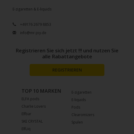
E-zigaretten & E-liquids
+49176 2679 8853
info@mr-joy.de
Registrieren Sie sich jetzt !!! und nutzen Sie
alle Rabattangebote
REGISTRIEREN
TOP 10 MARKEN
E-zigaretten
ELFA pods
E-liquids
Charlie Lovers
Pods
Elfbar
Clearomizers
SKE CRYSTAL
Spulen
ElfLiq