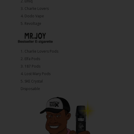
2.⁠ ⁠⁠Elfliq
3.⁠ ⁠⁠Charlie Lovers
4.⁠ ⁠⁠Dodo Vape
5. ⁠Revoltage
1.⁠ ⁠Charlie Lovers Pods
2.⁠ ⁠⁠Elfa Pods
3.⁠ ⁠⁠187 Pods
4.⁠ ⁠⁠Lost Mary Pods
5.⁠ ⁠⁠SKE Crystal
Disposable