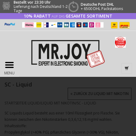
Bestellt vor 23:30 Uhr
Deutsche Post DHL
Lieferung nach Deutschland 1-2
+ 6500 DHL Packstations
Tage
10% RABATT
GESAMTE SORTIMENT
AUF DAS
MENU
SC - Liquid
ZURÜCK ZU LIQUID MIT NIKOTIN
STARTSEITE
/
E LIQUID
/
LIQUID MIT NIKOTIN
/
SC - LIQUID
SC Liquids Liquid besteht aus einer 10ml Flüssigkeit pro Flasche. Sie
können zwischen den Nikotinstärken 0,3,6,12,18 mg/ml wählen.
Inhaltsstoffe:
Propylenglykol (>40% PG), pflanzliches Glyzerin (>30% VG), Nikotin,