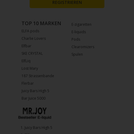
REGISTRIEREN
TOP 10 MARKEN
E-zigaretten
ELFA pods
E-liquids
Charlie Lovers
Pods
Elfbar
Clearomizers
SKE CRYSTAL
Spulen
ElfLiq
Lost Mary
187 Strassenbande
Flerbar
Juicy Bars High 5
Bar Juice 5000
1.⁠ ⁠Juicy Bars High 5