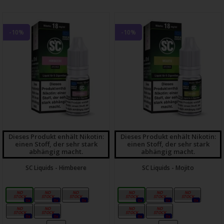
-10%
-10%
Dieses Produkt enhält Nikotin:
Dieses Produkt enhält Nikotin:
einen Stoff, der sehr stark
einen Stoff, der sehr stark
abhängig macht.
abhängig macht.
SC Liquids - Himbeere
SC Liquids - Mojito
0mg
3mg
6mg
0mg
3mg
6mg
0x
0x
0x
0x
0x
0x
12mg
18mg
12mg
18mg
0x
0x
0x
0x