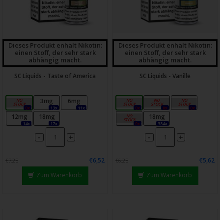
Dieses Produkt enhält Nikotin:
Dieses Produkt enhält Nikotin:
einen Stoff, der sehr stark
einen Stoff, der sehr stark
abhängig macht.
abhängig macht.
SC Liquids - Taste of America
SC Liquids - Vanille
0mg
3mg
6mg
0mg
3mg
6mg
0x
13x
11x
0x
0x
0x
12mg
18mg
12mg
18mg
14x
17x
0x
384x
-
-
+
+
€6,52
€5,62
€7,25
€6,25
Zum Warenkorb
Zum Warenkorb