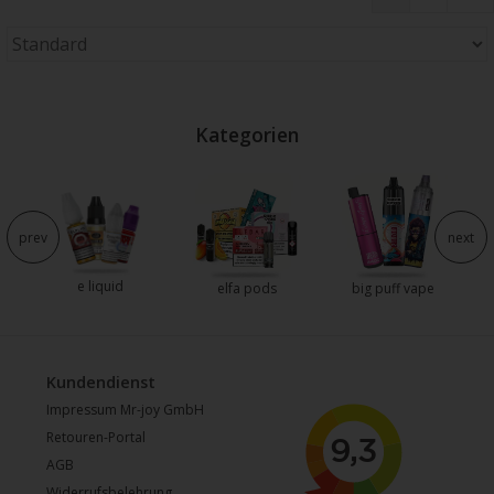
Kategorien
e
prev
next
e liquid
elfa pods
big puff vape
Kundendienst
Impressum Mr-joy GmbH
Retouren-Portal
AGB
Widerrufsbelehrung