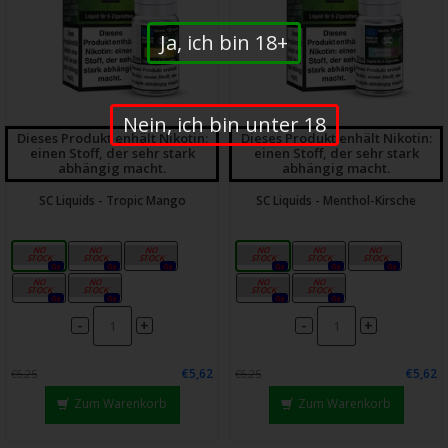
Ja, ich bin 18+
Nein, ich bin unter 18
Dieses Produkt enhält Nikotin:
Dieses Produkt enhält Nikotin:
einen Stoff, der sehr stark
einen Stoff, der sehr stark
abhängig macht.
abhängig macht.
SC Liquids - Tropic Mango
SC Liquids - Menthol-Kirsche
0mg
3mg
6mg
0mg
3mg
6mg
0x
0x
0x
0x
0x
0x
12mg
18mg
12mg
18mg
0x
0x
0x
0x
-
-
+
+
€5,62
€5,62
€6,25
€6,25
Zum Warenkorb
Zum Warenkorb