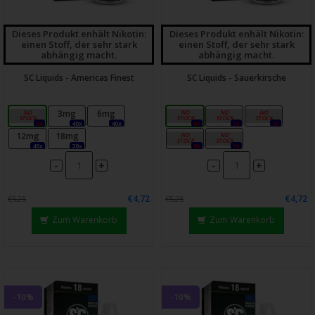
Dieses Produkt enhält Nikotin:
Dieses Produkt enhält Nikotin:
einen Stoff, der sehr stark
einen Stoff, der sehr stark
abhängig macht.
abhängig macht.
SC Liquids - Americas Finest
SC Liquids - Sauerkirsche
0mg
3mg
6mg
0mg
3mg
6mg
0x
40x
40x
0x
0x
0x
12mg
18mg
12mg
18mg
40x
20x
0x
0x
-
-
+
+
€4,72
€4,72
€5,25
€5,25
Zum Warenkorb
Zum Warenkorb
-10%
-10%