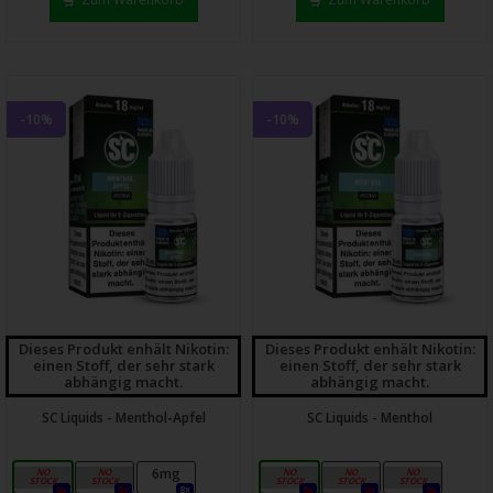
-10%
-10%
Dieses Produkt enhält Nikotin:
Dieses Produkt enhält Nikotin:
einen Stoff, der sehr stark
einen Stoff, der sehr stark
abhängig macht.
abhängig macht.
SC Liquids - Menthol-Apfel
SC Liquids - Menthol
0mg
3mg
6mg
0mg
3mg
6mg
0x
0x
8x
0x
0x
0x