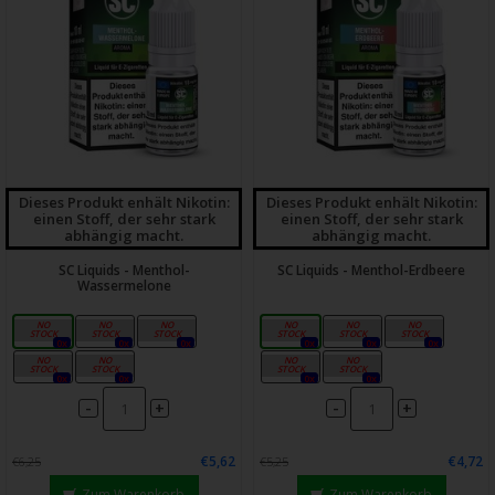
Dieses Produkt enhält Nikotin:
Dieses Produkt enhält Nikotin:
einen Stoff, der sehr stark
einen Stoff, der sehr stark
abhängig macht.
abhängig macht.
SC Liquids - Menthol-
SC Liquids - Menthol-Erdbeere
Wassermelone
0mg
3mg
6mg
0mg
3mg
6mg
0x
0x
0x
0x
0x
0x
12mg
18mg
12mg
18mg
0x
0x
0x
0x
-
-
+
+
€5,62
€4,72
€6,25
€5,25
Zum Warenkorb
Zum Warenkorb