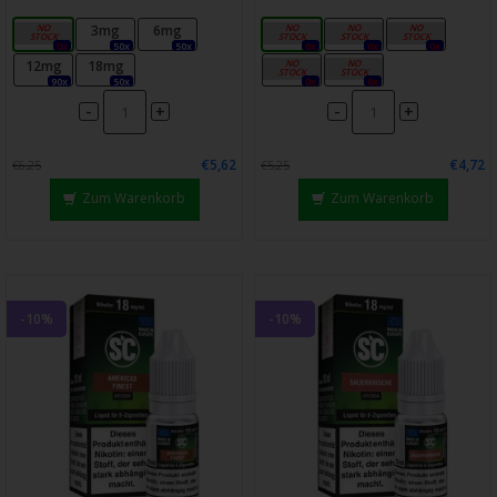
0mg
3mg
6mg
0mg
3mg
6mg
0x
50x
50x
0x
0x
0x
12mg
18mg
12mg
18mg
90x
50x
0x
0x
-
-
+
+
€5,62
€4,72
€6,25
€5,25
Zum Warenkorb
Zum Warenkorb
-10%
-10%