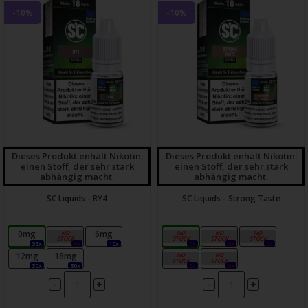
-10%
-10%
Dieses Produkt enhält Nikotin:
Dieses Produkt enhält Nikotin:
einen Stoff, der sehr stark
einen Stoff, der sehr stark
abhängig macht.
abhängig macht.
SC Liquids - RY4
SC Liquids - Strong Taste
0mg
3mg
6mg
0mg
3mg
6mg
36x
0x
10x
0x
0x
0x
12mg
18mg
12mg
18mg
30x
30x
0x
0x
-
-
+
+