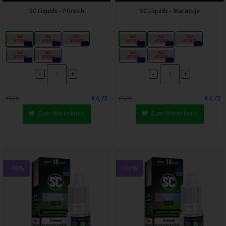
SC Liquids - Pfirsich
SC Liquids - Maracuja
0mg
3mg
6mg
0mg
3mg
6mg
0x
0x
0x
0x
0x
0x
12mg
18mg
12mg
18mg
0x
0x
0x
0x
-
-
+
+
€4,72
€4,72
€5,25
€5,25
Zum Warenkorb
Zum Warenkorb
-10%
-10%