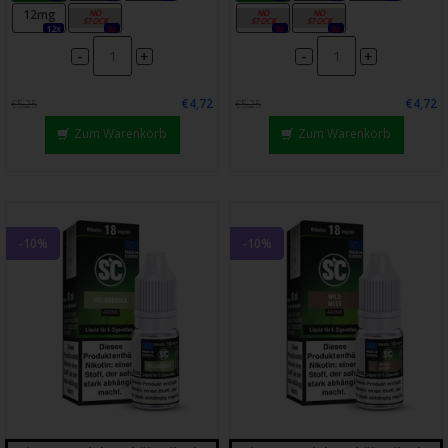
12mg
18mg
12mg
18mg
12x
0x
0x
0x
-
-
+
+
€4,72
€4,72
€5,25
€5,25
Zum Warenkorb
Zum Warenkorb
-10%
-10%