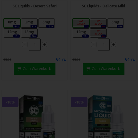
SC Liquids - Desert Safari
SC Liquids - Delicate Mild
0mg
3mg
6mg
0mg
3mg
6mg
44x
11x
151x
0x
0x
40x
12mg
18mg
12mg
18mg
16x
30x
27x
0x
-
-
+
+
€4,72
€4,72
€5,25
€5,25
Zum Warenkorb
Zum Warenkorb
-10%
-10%