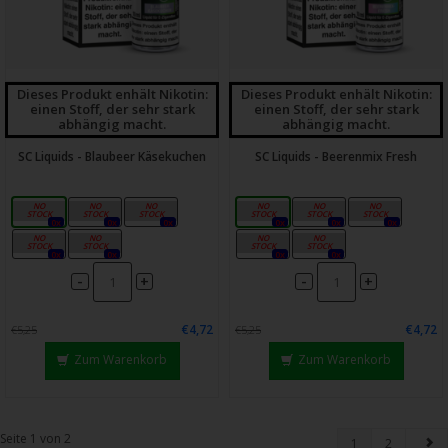
Dieses Produkt enhält Nikotin:
Dieses Produkt enhält Nikotin:
einen Stoff, der sehr stark
einen Stoff, der sehr stark
abhängig macht.
abhängig macht.
SC Liquids - Blaubeer Käsekuchen
SC Liquids - Beerenmix Fresh
0mg
3mg
6mg
0mg
3mg
6mg
0x
0x
0x
0x
0x
0x
12mg
18mg
12mg
18mg
0x
0x
0x
0x
-
-
+
+
€4,72
€4,72
€5,25
€5,25
Zum Warenkorb
Zum Warenkorb
Seite 1 von 2
1
2