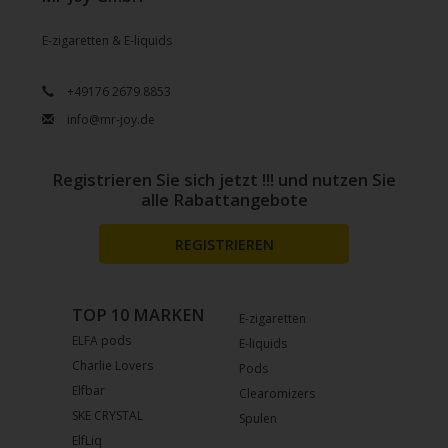
E-zigaretten & E-liquids
+49176 2679 8853
info@mr-joy.de
Registrieren Sie sich jetzt !!! und nutzen Sie
alle Rabattangebote
REGISTRIEREN
TOP 10 MARKEN
E-zigaretten
ELFA pods
E-liquids
Charlie Lovers
Pods
Elfbar
Clearomizers
SKE CRYSTAL
Spulen
ElfLiq