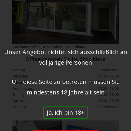
Gasthausstraße 9, 47533 Kleve, Deutschland
Unser Angebot richtet sich ausschließlich an
Öffnungszeiten Mr-joy Shop Kleve
volljärige Personen
Montag:
Geschlossen
Dienstag:
10:00 - 18:00
Um diese Seite zu betreten müssen Sie
Mittwochs:
10:00 - 18:00
Donnerstag:
10:00 - 18:00
mindestens 18 Jahre alt sein
Freitag:
10:00 - 18:00
Samstag:
10:00 - 18:00
Sonntag:
Geschlossen
Ja, ich bin 18+