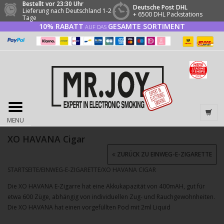
Bestellt vor 23:30 Uhr
Deutsche Post DHL
Lieferung nach Deutschland 1-2
+ 6500 DHL Packstations
Tage
10% RABATT
GESAMTE SORTIMENT
AUF DAS
MENU
XO HAVANA Cigar
ZURÜCK ZU EINWEG-E-ZIGARETTE
STARTSEITE
/
EINWEG-E-ZIGARETTE
/
XO HAVANA CIGAR
Die XO HAVANA E-Zigarre hat eine Akkukapazität von 400mAH, gut für
etwa 600 Züge, abhängig von individuellen Zug- und Rauchgewohnheiten.
Die XO HAVANA hat einen vorgefüllten Pod mit 2ml Liquid