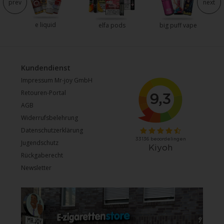
prev
next
e liquid
e
elfa pods
big puff vape
Kundendienst
Impressum Mr-joy GmbH
Retouren-Portal
AGB
Widerrufsbelehrung
Datenschutzerklärung
Jugendschutz
Rückgaberecht
Newsletter