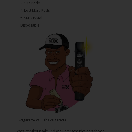
3.⁠ ⁠⁠187 Pods
4.⁠ ⁠⁠Lost Mary Pods
5.⁠ ⁠⁠SKE Crystal
Disposable
E-Zigarette vs. Tabakzigarette
Was ist Nikotinsalz und wie unterscheidet es sich von