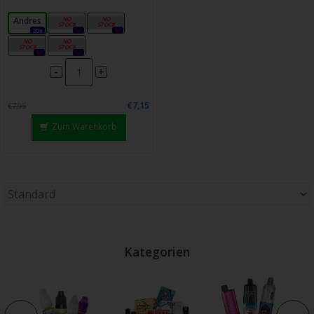
Andres
Venecia
Romeo
20x
0x
0x
Retto
Daisy
0x
0x
-
+
€7,15
€7,95
Zum Warenkorb
Kategorien