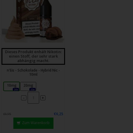
Dieses Produkt enhält Nikotin:
einen Stoff, der sehr stark
abhängig macht.
n'Eis - Schokolade - Hybrid Nic -
10ml
10mg
20mg
26x
33x
-
+
€6,25
€6,95
Zum Warenkorb