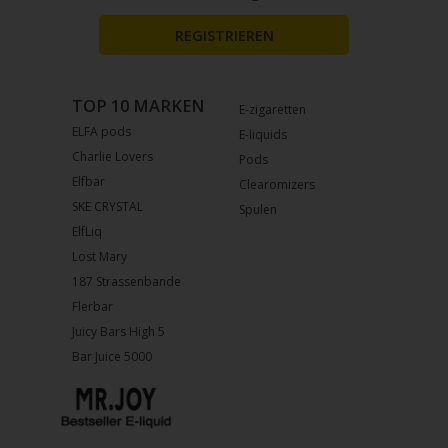
REGISTRIEREN
TOP 10 MARKEN
E-zigaretten
ELFA pods
E-liquids
Charlie Lovers
Pods
Elfbar
Clearomizers
SKE CRYSTAL
Spulen
ElfLiq
Lost Mary
187 Strassenbande
Flerbar
Juicy Bars High 5
Bar Juice 5000