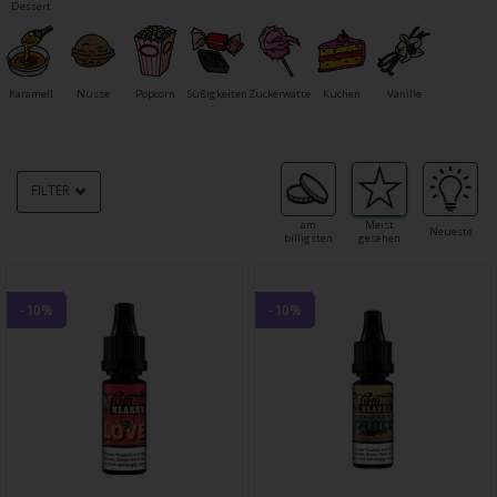
Dessert
Karamell
Nüsse
Popcorn
Süßigkeiten
Zuckerwatte
Kuchen
Vanille
FILTER
am
Meist
Neueste
billigsten
gesehen
-10%
-10%