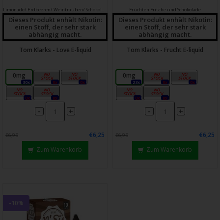
Limonade/ Erdbeeren/ Weintrauben/ Schokolade
Früchten
Frische und Schokolade
Dieses Produkt enhält Nikotin:
Dieses Produkt enhält Nikotin:
einen Stoff, der sehr stark
einen Stoff, der sehr stark
abhängig macht.
abhängig macht.
Tom Klarks - Love E-liquid
Tom Klarks - Frucht E-liquid
0mg
3mg
6mg
0mg
3mg
6mg
30x
0x
0x
23x
0x
0x
12mg
18mg
12mg
18mg
0x
0x
0x
0x
-
-
+
+
€6,25
€6,25
€6,95
€6,95
Zum Warenkorb
Zum Warenkorb
-10%