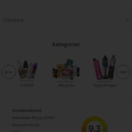
Kategorien
e
prev
next
e liquid
elfa pods
big puff vape
Kundendienst
Impressum Mr-joy GmbH
Retouren-Portal