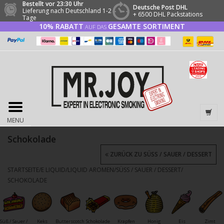
Bestellt vor 23:30 Uhr
Deutsche Post DHL
Lieferung nach Deutschland 1-2
+ 6500 DHL Packstations
Tage
10% RABATT
GESAMTE SORTIMENT
AUF DAS
MENU
Schokolade
ZURÜCK ZU SÜSS / SAUER / DESSERT
STARTSEITE
/
E LIQUID
/
LIQUID AROMEN
/
SÜSS / SAUER / DESSERT
/
SCHOKOLADE
Süß / Sauer /
Keks
Butterscotch
Schokolade
Krapfen
Honig
Eis
Zimt