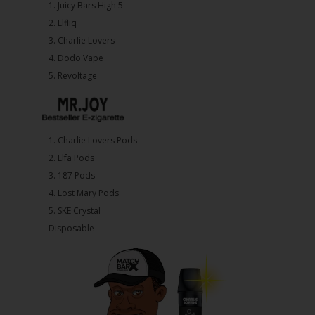
1.⁠ ⁠Juicy Bars High 5
2.⁠ ⁠⁠Elfliq
3.⁠ ⁠⁠Charlie Lovers
4.⁠ ⁠⁠Dodo Vape
5. ⁠Revoltage
1.⁠ ⁠Charlie Lovers Pods
2.⁠ ⁠⁠Elfa Pods
3.⁠ ⁠⁠187 Pods
4.⁠ ⁠⁠Lost Mary Pods
5.⁠ ⁠⁠SKE Crystal
Disposable