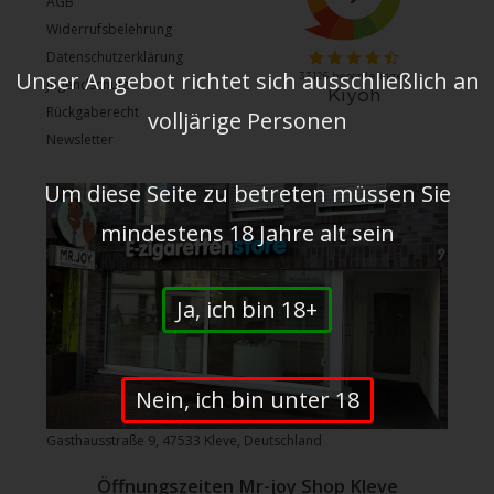
AGB
Widerrufsbelehrung
Datenschutzerklärung
Unser Angebot richtet sich ausschließlich an
Jugendschutz
Rückgaberecht
volljärige Personen
Newsletter
Um diese Seite zu betreten müssen Sie
mindestens 18 Jahre alt sein
Ja, ich bin 18+
Nein, ich bin unter 18
Gasthausstraße 9, 47533 Kleve, Deutschland
Öffnungszeiten Mr-joy Shop Kleve