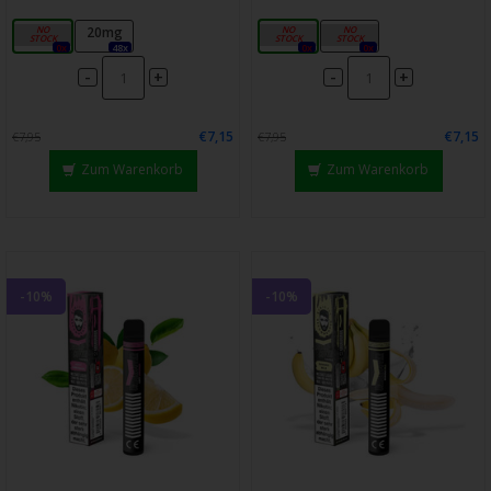
0mg
20mg
0mg
20mg
0x
48x
0x
0x
-
-
+
+
€7,15
€7,15
€7,95
€7,95
Zum Warenkorb
Zum Warenkorb
-10%
-10%