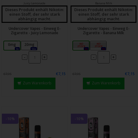
Juicy Lemonade
Banana Milk
Dieses Produkt enhält Nikotin:
Dieses Produkt enhält Nikotin:
einen Stoff, der sehr stark
einen Stoff, der sehr stark
abhängig macht.
abhängig macht.
Undercover Vapes - Einweg E-
Undercover Vapes - Einweg E-
Zigarette - Juicy Lemonade
Zigarette - Banana Milk
0mg
20mg
0mg
20mg
3x
56x
0x
0x
-
-
+
+
€7,15
€7,15
€7,95
€7,95
Zum Warenkorb
Zum Warenkorb
-10%
-10%