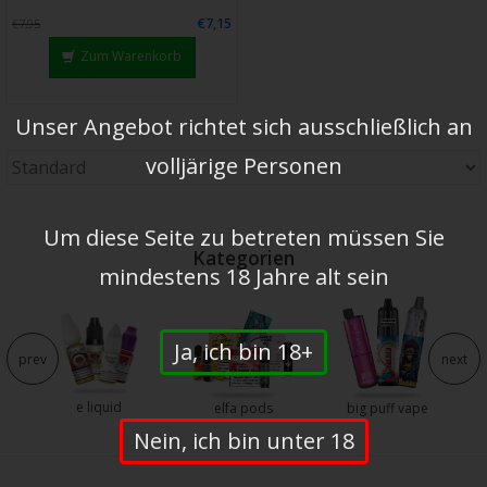
€7,15
€7,95
Zum Warenkorb
Unser Angebot richtet sich ausschließlich an
volljärige Personen
Um diese Seite zu betreten müssen Sie
Kategorien
mindestens 18 Jahre alt sein
Ja, ich bin 18+
prev
next
e liquid
e
elfa pods
big puff vape
Nein, ich bin unter 18