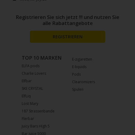
Registrieren Sie sich jetzt !!! und nutzen Sie
alle Rabattangebote
REGISTRIEREN
TOP 10 MARKEN
E-zigaretten
ELFA pods
E-liquids
Charlie Lovers
Pods
Elfbar
Clearomizers
SKE CRYSTAL
Spulen
ElfLiq
Lost Mary
187 Strassenbande
Flerbar
Juicy Bars High 5
Bar Juice 5000