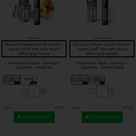
Peach Ice
Cotton Candy
Dieses Produkt enhält Nikotin:
Dieses Produkt enhält Nikotin:
einen Stoff, der sehr stark
einen Stoff, der sehr stark
abhängig macht.
abhängig macht.
Undercover Vapes - Einweg E-
Undercover Vapes - Einweg E-
Zigarette - Peach Ice
Zigarette - Cotton Candy
0mg
20mg
0mg
20mg
0x
17x
0x
0x
-
-
+
+
€7,15
€7,15
€7,95
€7,95
Zum Warenkorb
Zum Warenkorb