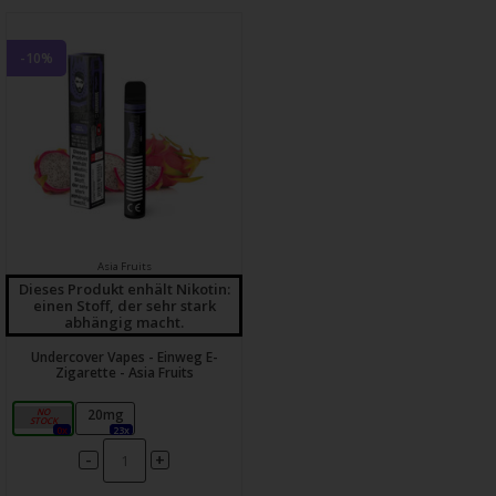
-10%
Asia Fruits
Dieses Produkt enhält Nikotin:
einen Stoff, der sehr stark
abhängig macht.
Undercover Vapes - Einweg E-
Zigarette - Asia Fruits
0mg
20mg
0x
23x
-
+