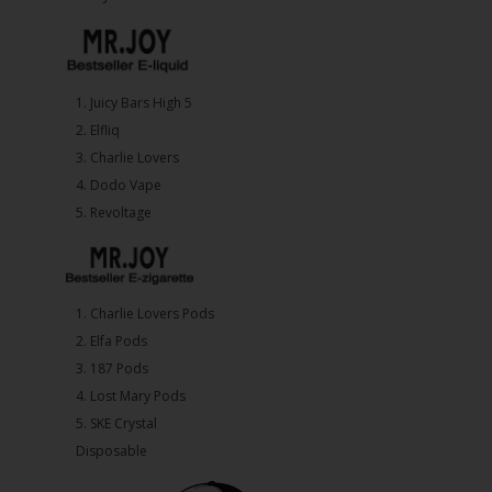
1.⁠ ⁠Juicy Bars High 5
2.⁠ ⁠⁠Elfliq
3.⁠ ⁠⁠Charlie Lovers
4.⁠ ⁠⁠Dodo Vape
5. ⁠Revoltage
1.⁠ ⁠Charlie Lovers Pods
2.⁠ ⁠⁠Elfa Pods
3.⁠ ⁠⁠187 Pods
4.⁠ ⁠⁠Lost Mary Pods
5.⁠ ⁠⁠SKE Crystal
Disposable