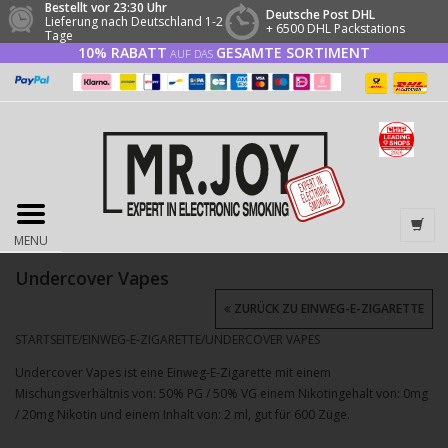
Bestellt vor 23:30 Uhr
Deutsche Post DHL
Lieferung nach Deutschland 1-2
+ 6500 DHL Packstations
Tage
10% RABATT
GESAMTE SORTIMENT
AUF DAS
MENU
Undercover Vapes
ZURÜCK ZU EINWEG-E-ZIGARETTE
STARTSEITE
/
EINWEG-E-ZIGARETTE
/
UNDERCOVER VAPES
Undercover Vapes ist eine Einweg-E-Zigarette mit einem
Mischungsverhältnis von: 50% PG / 50% VG einem Nikotingehalt von: 0mg
/ 20mg Nikotin und einem Inhalt von: 2 ml, gut für 600 Züge.