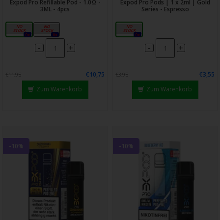
Expod Pro Refillable Pod - 1.0Ω -
Expod Pro Pods | 1 x 2ml | Gold
3ML - 4pcs
Series - Espresso
Clear
Black
20mg
0x
0x
0x
-
-
+
+
€10,75
€3,55
€11,95
€3,95
Zum Warenkorb
Zum Warenkorb
-10%
-10%