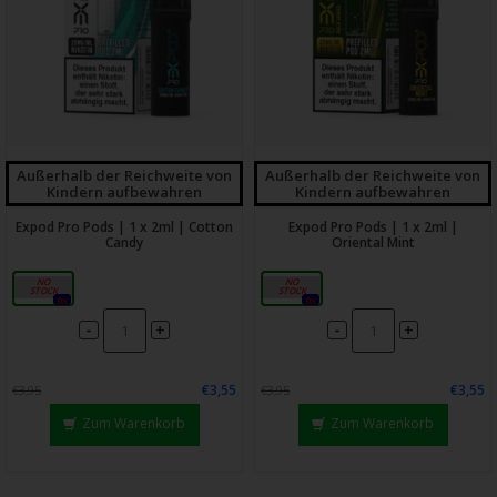
Außerhalb der Reichweite von
Außerhalb der Reichweite von
Kindern aufbewahren
Kindern aufbewahren
Expod Pro Pods | 1 x 2ml | Cotton
Expod Pro Pods | 1 x 2ml |
Candy
Oriental Mint
20mg
20mg
0x
0x
-
-
+
+
€3,55
€3,55
€3,95
€3,95
Zum Warenkorb
Zum Warenkorb