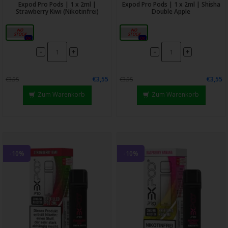
Expod Pro Pods | 1 x 2ml |
Expod Pro Pods | 1 x 2ml | Shisha
Strawberry Kiwi (Nikotinfrei)
Double Apple
0mg
20mg
0x
0x
-
-
+
+
€3,55
€3,55
€3,95
€3,95
Zum Warenkorb
Zum Warenkorb
-10%
-10%