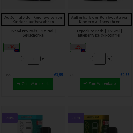
Außerhalb der Reichweite von
Außerhalb der Reichweite von
Kindern aufbewahren
Kindern aufbewahren
Expod Pro Pods | 1 x 2ml |
Expod Pro Pods | 1 x 2ml |
Sguschonka
Blueberry Ice (Nikotinfrei)
20mg
0mg
0x
0x
-
-
+
+
€3,55
€3,55
€3,95
€3,95
Zum Warenkorb
Zum Warenkorb
-10%
-10%