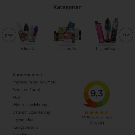
Kategorien
e
prev
next
e liquid
elfa pods
big puff vape
Kundendienst
Impressum Mr-joy GmbH
Retouren-Portal
AGB
Widerrufsbelehrung
Datenschutzerklärung
Jugendschutz
Rückgaberecht
Newsletter