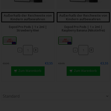
Außerhalb der Reichweite von
Außerhalb der Reichweite von
Kindern aufbewahren
Kindern aufbewahren
Expod Pro Pods | 1 x 2ml |
Expod Pro Pods | 1 x 2ml |
Strawberry Kiwi
Raspberry Banana (Nikotinfrei)
20mg
0mg
0x
0x
-
-
+
+
€3,55
€3,55
€3,95
€3,95
Zum Warenkorb
Zum Warenkorb