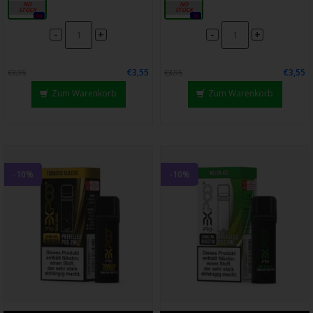
20mg
20mg
0x
0x
-
-
+
+
€3,55
€3,55
€3,95
€3,95
Zum Warenkorb
Zum Warenkorb
-10%
-10%