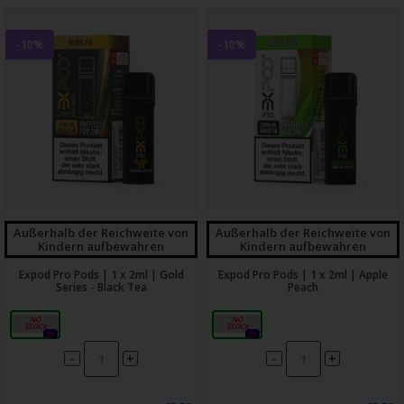
-10%
-10%
Außerhalb der Reichweite von
Außerhalb der Reichweite von
Kindern aufbewahren
Kindern aufbewahren
Expod Pro Pods | 1 x 2ml | Gold
Expod Pro Pods | 1 x 2ml | Apple
Series - Black Tea
Peach
20mg
20mg
0x
0x
-
-
+
+