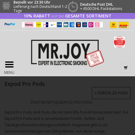
Bestellt vor 23:30 Uhr
Deutsche Post DHL
Lieferung nach Deutschland 1-2
+ 6500 DHL Packstations
Tage
10% RABATT
GESAMTE SORTIMENT
AUF DAS
MENU
Expod Pro Pods
ZURÜCK ZU PODS
STARTSEITE
/
PODS
/
EXPOD PRO PODS
Expod Pro Pods sind Pods, die mit dem Elfa Pod-Kit kompatibel sind. Die
Expod Pro Pods sind in verschiedenen Frucht-, Kaffee- und
Tabakgeschmacksrichtungen erhältlich. Insgesamt gibt es 20
Geschmacksrichtungen mit 20mg Nikotin, von denen einige