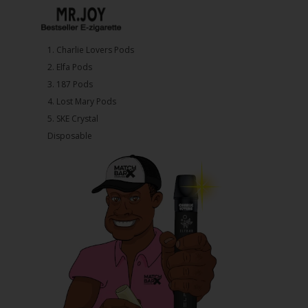
1.⁠ ⁠Charlie Lovers Pods
2.⁠ ⁠⁠Elfa Pods
3.⁠ ⁠⁠187 Pods
4.⁠ ⁠⁠Lost Mary Pods
5.⁠ ⁠⁠SKE Crystal
Disposable