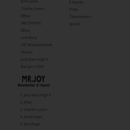
ELFA pods
E-liquids
Charlie Lovers
Pods
Elfbar
Clearomizers
SKE CRYSTAL
Spulen
ElfLiq
Lost Mary
187 Strassenbande
Flerbar
Juicy Bars High 5
Bar Juice 5000
1.⁠ ⁠Juicy Bars High 5
2.⁠ ⁠⁠Elfliq
3.⁠ ⁠⁠Charlie Lovers
4.⁠ ⁠⁠Dodo Vape
5. ⁠Revoltage