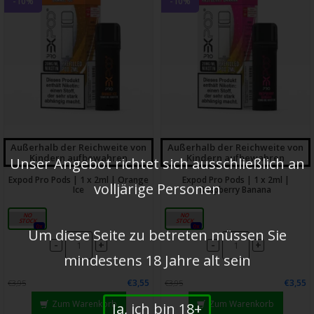
-10%
-10%
Außerhalb der Reichweite von
Außerhalb der Reichweite von
Kindern aufbewahren
Kindern aufbewahren
Unser Angebot richtet sich ausschließlich an
Expod Pro Pods | 1 x 2ml | Orange
Expod Pro Pods | 1 x 2ml |
volljärige Personen
Ice
Raspberry Banana
20mg
20mg
0x
0x
Um diese Seite zu betreten müssen Sie
-
-
+
+
mindestens 18 Jahre alt sein
€3,55
€3,55
€3,95
€3,95
Zum Warenkorb
Zum Warenkorb
Ja, ich bin 18+