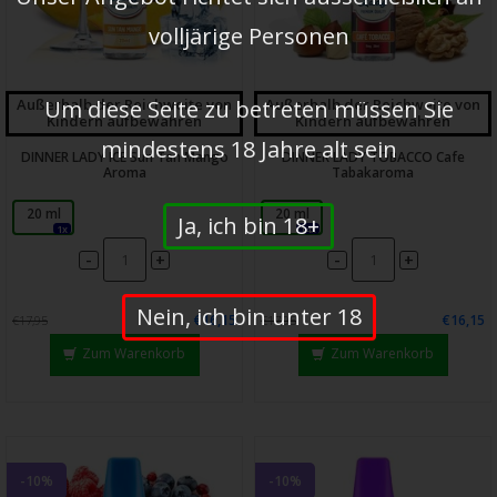
volljärige Personen
Um diese Seite zu betreten müssen Sie
Außerhalb der Reichweite von
Außerhalb der Reichweite von
Kindern aufbewahren
Kindern aufbewahren
mindestens 18 Jahre alt sein
DINNER LADY ICE Sun Tan Mango
DINNER LADY TOBACCO Cafe
Aroma
Tabakaroma
20 ml
20 ml
Ja, ich bin 18+
1x
14x
-
-
+
+
Nein, ich bin unter 18
€16,15
€16,15
€17,95
€17,95
Zum Warenkorb
Zum Warenkorb
-10%
-10%