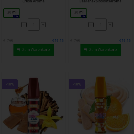
Crush Aroma
Beerenexplosionsaroma
20 ml
20 ml
13x
4x
-
-
+
+
€16,15
€16,15
€17,95
€17,95
Zum Warenkorb
Zum Warenkorb
-10%
-10%