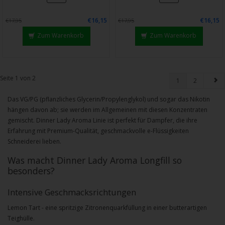
€16,15
€16,15
€17,95
€17,95
Zum Warenkorb
Zum Warenkorb
Seite 1 von 2
1
2
Das VG/PG (pflanzliches Glycerin/Propylenglykol) und sogar das Nikotin
hängen davon ab; sie werden im Allgemeinen mit diesen Konzentraten
gemischt. Dinner Lady Aroma Linie ist perfekt für Dampfer, die ihre
Erfahrung mit Premium-Qualität, geschmackvolle e-Flüssigkeiten
Schneiderei lieben.
Was macht Dinner Lady Aroma Longfill so
besonders?
Intensive Geschmacksrichtungen
Lemon Tart - eine spritzige Zitronenquarkfüllung in einer butterartigen
Teighülle.