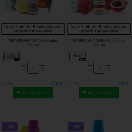
Außerhalb der Reichweite von
Außerhalb der Reichweite von
Kindern aufbewahren
Kindern aufbewahren
DINNER LADY ICE Cola Shades
DINNER LADY ICE Flip Flop Litschi-
Aroma
Aroma
20 ml
20 ml
0x
10x
-
-
+
+
€16,15
€16,15
€17,95
€17,95
Zum Warenkorb
Zum Warenkorb
-10%
-10%