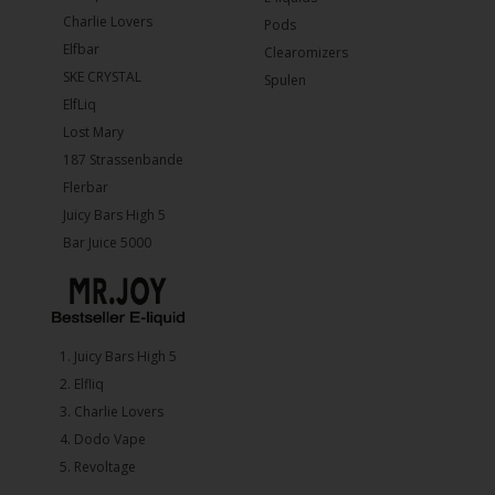
Charlie Lovers
Pods
Elfbar
Clearomizers
SKE CRYSTAL
Spulen
ElfLiq
Lost Mary
187 Strassenbande
Flerbar
Juicy Bars High 5
Bar Juice 5000
1.⁠ ⁠Juicy Bars High 5
2.⁠ ⁠⁠Elfliq
3.⁠ ⁠⁠Charlie Lovers
4.⁠ ⁠⁠Dodo Vape
5. ⁠Revoltage