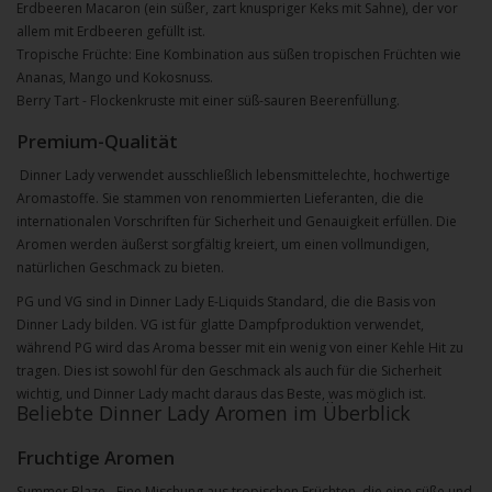
Erdbeeren Macaron (ein süßer, zart knuspriger Keks mit Sahne), der vor
allem mit Erdbeeren gefüllt ist.
Tropische Früchte: Eine Kombination aus süßen tropischen Früchten wie
Ananas, Mango und Kokosnuss.
Berry Tart - Flockenkruste mit einer süß-sauren Beerenfüllung.
Premium-Qualität
Dinner Lady verwendet ausschließlich lebensmittelechte, hochwertige
Aromastoffe. Sie stammen von renommierten Lieferanten, die die
internationalen Vorschriften für Sicherheit und Genauigkeit erfüllen. Die
Aromen werden äußerst sorgfältig kreiert, um einen vollmundigen,
natürlichen Geschmack zu bieten.
PG und VG sind in Dinner Lady E-Liquids Standard, die die Basis von
Dinner Lady bilden. VG ist für glatte Dampfproduktion verwendet,
während PG wird das Aroma besser mit ein wenig von einer Kehle Hit zu
tragen. Dies ist sowohl für den Geschmack als auch für die Sicherheit
wichtig, und Dinner Lady macht daraus das Beste, was möglich ist.
Beliebte Dinner Lady Aromen im Überblick
Fruchtige Aromen
Summer Blaze - Eine Mischung aus tropischen Früchten, die eine süße und