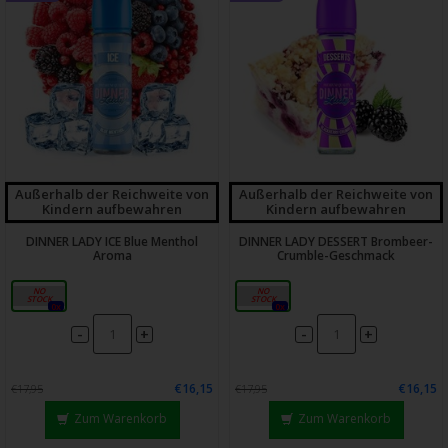
Außerhalb der Reichweite von
Außerhalb der Reichweite von
Kindern aufbewahren
Kindern aufbewahren
DINNER LADY ICE Blue Menthol
DINNER LADY DESSERT Brombeer-
Aroma
Crumble-Geschmack
20 ml
20 ml
0x
0x
-
-
+
+
€16,15
€16,15
€17,95
€17,95
Zum Warenkorb
Zum Warenkorb