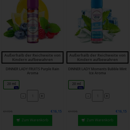
Außerhalb der Reichweite von
Außerhalb der Reichweite von
Kindern aufbewahren
Kindern aufbewahren
DINNER LADY FRUITS Purple Rain
DINNER LADY Moments Bubble Mint
Aroma
Ice Aroma
20 ml
20 ml
7x
99x
-
-
+
+
€16,15
€16,15
€17,95
€17,95
Zum Warenkorb
Zum Warenkorb