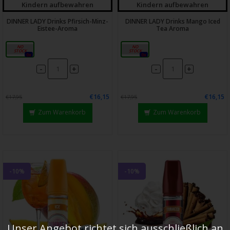
Kindern aufbewahren
Kindern aufbewahren
DINNER LADY Drinks Pfirsich-Minz-
DINNER LADY Drinks Mango Iced
Eistee-Aroma
Tea Aroma
20 ml
20 ml
0x
0x
-
-
+
+
€16,15
€16,15
€17,95
€17,95
Zum Warenkorb
Zum Warenkorb
-10%
-10%
Unser Angebot richtet sich ausschließlich an