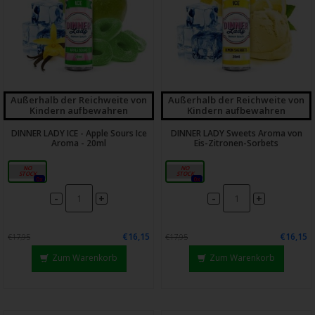
Außerhalb der Reichweite von
Außerhalb der Reichweite von
Kindern aufbewahren
Kindern aufbewahren
DINNER LADY ICE - Apple Sours Ice
DINNER LADY Sweets Aroma von
Aroma - 20ml
Eis-Zitronen-Sorbets
20ml
20 ml
0x
0x
-
-
+
+
€16,15
€16,15
€17,95
€17,95
Zum Warenkorb
Zum Warenkorb