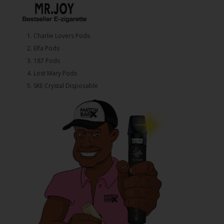
1.⁠ ⁠Charlie Lovers Pods
2.⁠ ⁠⁠Elfa Pods
3.⁠ ⁠⁠187 Pods
4.⁠ ⁠⁠Lost Mary Pods
5.⁠ ⁠⁠SKE Crystal Disposable