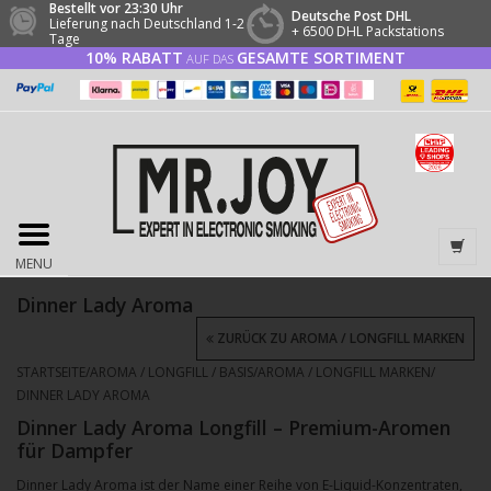
Bestellt vor 23:30 Uhr
Deutsche Post DHL
Lieferung nach Deutschland 1-2
+ 6500 DHL Packstations
Tage
10% RABATT
GESAMTE SORTIMENT
AUF DAS
MENU
Dinner Lady Aroma
ZURÜCK ZU AROMA / LONGFILL MARKEN
STARTSEITE
/
AROMA / LONGFILL / BASIS
/
AROMA / LONGFILL MARKEN
/
DINNER LADY AROMA
Dinner Lady Aroma Longfill – Premium-Aromen
für Dampfer
Dinner Lady Aroma ist der Name einer Reihe von E-Liquid-Konzentraten,