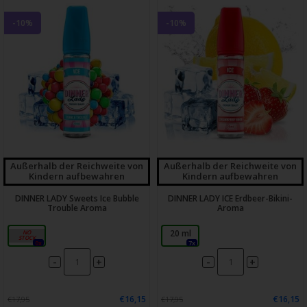
-10%
-10%
Außerhalb der Reichweite von
Außerhalb der Reichweite von
Kindern aufbewahren
Kindern aufbewahren
DINNER LADY Sweets Ice Bubble
DINNER LADY ICE Erdbeer-Bikini-
Trouble Aroma
Aroma
20 ml
20 ml
0x
7x
-
-
+
+
€16,15
€16,15
€17,95
€17,95