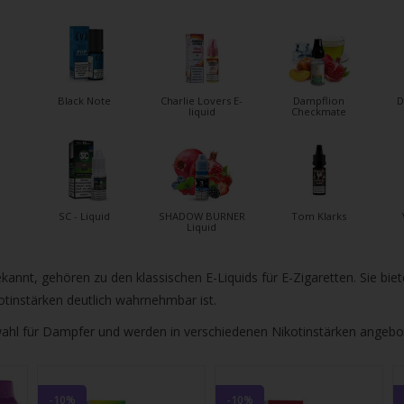
gbare
nis
uwählen.
ke
Black Note
Charlie Lovers E-
Dampflion
D
liquid
Checkmate
betaste,
ewählten
rgebnis
SC - Liquid
SHADOW BURNER
Tom Klarks
Liquid
gen.
tzer
kannt, gehören zu den klassischen E-Liquids für E-Zigaretten. Sie bi
otinstärken deutlich wahrnehmbar ist.
hgeräten
dwahl für Dampfer und werden in verschiedenen Nikotinstärken angebot
en
h-
-10%
-10%