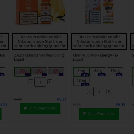
lt
Dieses Produkt enhält
Dieses Produkt enhält
der
Nikotin: einen Stoff, der
Nikotin: einen Stoff, der
cht.
sehr stark abhängig macht.
sehr stark abhängig macht.
ica
ZAZO Classics Vanillepudding
Charlie Lovers - Energy - E-
S
Liquid
Liquid
g
4mg
8mg
12mg
3mg
6mg
12mg
11x
0x
0x
0x
315x
607x
89x
18mg
-
+
437x
-
+
€6,21
€6,90
€6,52
€6,16
€6,85
€
Zum Warenkorb
Zum Warenkorb