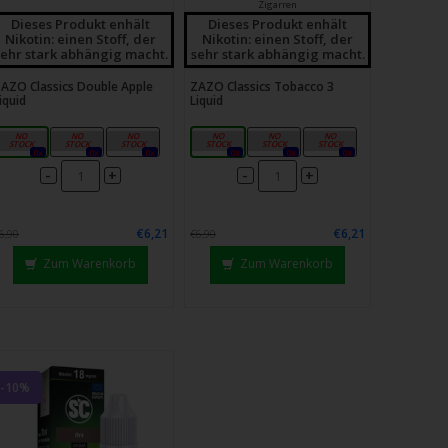
Zigarren
Dieses Produkt enhält
Dieses Produkt enhält
Nikotin: einen Stoff, der
Nikotin: einen Stoff, der
sehr stark abhängig macht.
sehr stark abhängig macht.
AZO Classics Double Apple
ZAZO Classics Tobacco 3
iquid
Liquid
4mg
8mg
12mg
4mg
8mg
12mg
0x
0x
0x
0x
0x
0x
-
-
+
+
€6,21
€6,21
6,90
€6,90
Zum Warenkorb
Zum Warenkorb
-10%