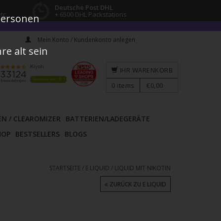
Deutsche Post DHL
tc.
+ 6500 DHL Packstations
 Personen
Mein Konto / Kundenkonto anlegen
e alt sein
IHR WARENKORB
0
items
€0,00
EN / CLEAROMIZER
BATTERIEN/LADEGERÄTE
HOP
BESTSELLERS
BLOGS
STARTSEITE
/
E LIQUID
/
LIQUID MIT NIKOTIN
ZURÜCK ZU E LIQUID