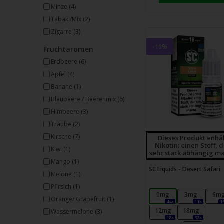
Minze
(4)
Tabak /Mix
(2)
Zigarre
(3)
-10%
Fruchtaromen
Erdbeere
(6)
Apfel
(4)
Banane
(1)
Blaubeere / Beerenmix
(6)
Himbeere
(3)
Traube
(2)
Kirsche
(7)
Dieses Produkt enhä
Nikotin: einen Stoff, 
Kiwi
(1)
sehr stark abhängig ma
Mango
(1)
SC Liquids - Desert Safari
Melone
(1)
Pfirsich
(1)
0mg
3mg
6m
Orange/ Grapefruit
(1)
44x
11x
1
12mg
18mg
Wassermelone
(3)
18x
32x