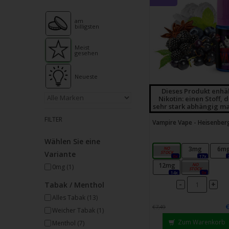
Strei
verw
am
billigsten
Meist
gesehen
Neueste
Dieses Produkt enhä
Nikotin: einen Stoff, 
sehr stark abhängig ma
FILTER
Vampire Vape - Heisenber
Wählen Sie eine
0mg
3mg
6m
Variante
0x
17x
12mg
18mg
0mg
(1)
14x
0x
-
+
Tabak / Menthol
Alles Tabak
(13)
€7,49
Weicher Tabak
(1)
Zum Warenkorb
Menthol
(7)