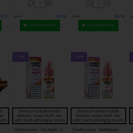
-
-
+
+
€4,72
€6,16
€6,16
€6,85
€6,85
€
Zum Warenkorb
Zum Warenkorb
-10%
-10%
lt
Dieses Produkt enhält
Dieses Produkt enhält
der
Nikotin: einen Stoff, der
Nikotin: einen Stoff, der
cht.
sehr stark abhängig macht.
sehr stark abhängig macht.
Charlie Lovers - Fuji Apple - E-
Charlie Lovers - Bubblegum -
S