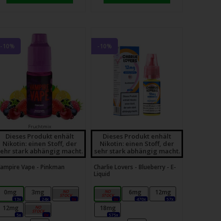
-10%
-10%
Fruchtmix
Dieses Produkt enhält
Dieses Produkt enhält
Nikotin: einen Stoff, der
Nikotin: einen Stoff, der
sehr stark abhängig macht.
sehr stark abhängig macht.
ampire Vape - Pinkman
Charlie Lovers - Blueberry - E-
Liquid
0mg
3mg
6mg
3mg
6mg
12mg
13x
24x
0x
0x
470x
57x
12mg
18mg
18mg
5x
0x
575x