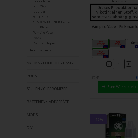
Horror Juice
Fruchtmix
InnoCigs
Dieses Produkt enhä
Nikotin: einen Stoff, 
Liquider
sehr stark abhängig ma
SC - Liquid
SHADOW BURNER Liquid
Vampire Vape - Pinkman I
Tom Klarks
Vampire Vape
ZAZO
0mg
3mg
6m
Zombie e-liquid
0x
0x
7
liquid aromen
12mg
0x
AROMA / LONGFILL / BASIS
-
+
PODS
€7,49
Zum Warenkorb
SPULEN / CLEAROMIZER
BATTERIEN/LADEGERÄTE
MODS
-10%
DIY