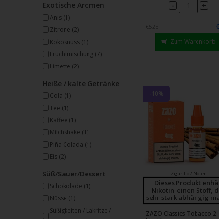
-
Exotische Aromen
+
Anis
(1)
€5,25
Zitrone
(2)
Zum Warenkorb
Kokosnuss
(1)
Fruchtmischung
(7)
Limette
(2)
Heiße / kalte Getränke
-10%
Cola
(1)
Tee
(1)
Kaffee
(1)
Milchshake
(1)
Piña Colada
(1)
Eis
(2)
Süß/Sauer/Dessert
Zigarillo / Noten
Dieses Produkt enhä
Schokolade
(1)
Nikotin: einen Stoff, 
sehr stark abhängig ma
Nüsse
(1)
Süßigkeiten / Lakritze /
ZAZO Classics Tobacco 2