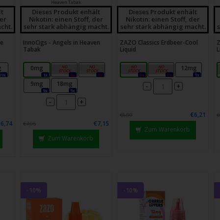
Heaven Tabak
lt
Dieses Produkt enhält
Dieses Produkt enhält
der
Nikotin: einen Stoff, der
Nikotin: einen Stoff, der
cht.
sehr stark abhängig macht.
sehr stark abhängig macht.
ce
InnoCigs - Angels in Heaven
ZAZO Classics Erdbeer-Cool
Z
Tabak
Liquid
L
g
0mg
3mg
6mg
4mg
8mg
12mg
19x
1x
0x
0x
0x
0x
1x
9mg
18mg
-
+
9x
5x
-
+
€6,21
€6,90
€
€6,74
€7,15
€7,95
Zum Warenkorb
Zum Warenkorb
-10%
-10%