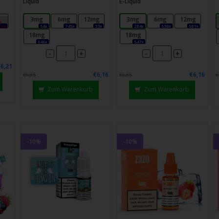
Liquid
E-Liquid
g
3mg
6mg
12mg
3mg
6mg
12mg
0x
54x
745x
33x
284x
538x
581x
18mg
18mg
646x
547x
-
-
+
+
€6,21
€6,16
€6,16
€6,85
€6,85
€
Zum Warenkorb
Zum Warenkorb
-10%
-10%