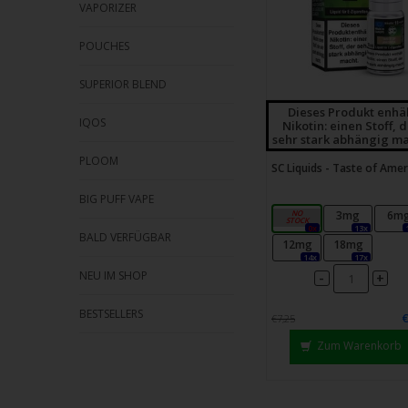
VAPORIZER
POUCHES
SUPERIOR BLEND
Dieses Produkt enhä
IQOS
Nikotin: einen Stoff, 
sehr stark abhängig ma
PLOOM
SC Liquids - Taste of Amer
BIG PUFF VAPE
0mg
3mg
6m
0x
13x
BALD VERFÜGBAR
12mg
18mg
14x
17x
NEU IM SHOP
-
+
BESTSELLERS
€7,25
Zum Warenkorb