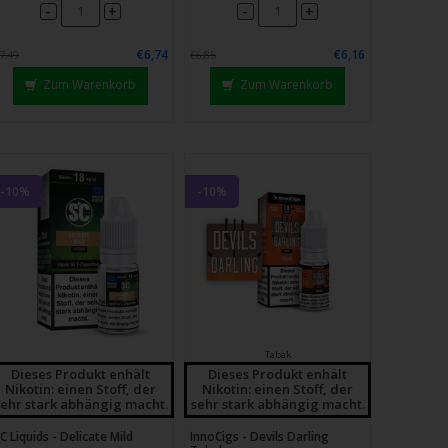
-
-
+
+
€6,74
€6,16
7,49
€6,85
Zum Warenkorb
Zum Warenkorb
-10%
-10%
Tabak
Dieses Produkt enhält
Dieses Produkt enhält
Nikotin: einen Stoff, der
Nikotin: einen Stoff, der
sehr stark abhängig macht.
sehr stark abhängig macht.
C Liquids - Delicate Mild
InnoCigs - Devils Darling