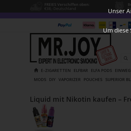
FREIES Verschiffen oben:
B
€38,- Deutschland
L
Unser An
Um diese 
Verw
E-ZIGARETTEN
ELFBAR
ELFA PODS
EINWEG
die
MODS
DIY
VAPORIZER
POUCHES
SUPERIOR B
Pfeile
nach
oben
Liquid mit Nikotin kaufen – F
und
unten
um
das