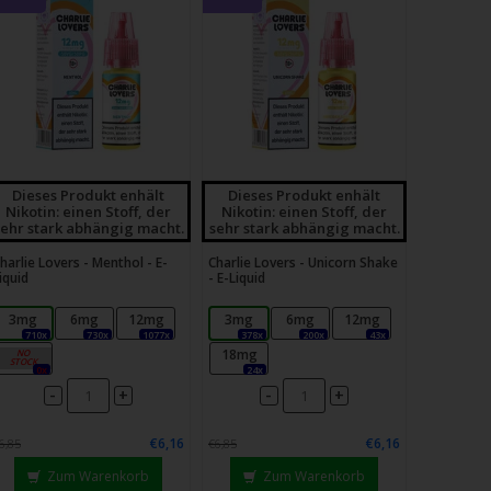
Dieses Produkt enhält
Dieses Produkt enhält
Nikotin: einen Stoff, der
Nikotin: einen Stoff, der
sehr stark abhängig macht.
sehr stark abhängig macht.
harlie Lovers - Menthol - E-
Charlie Lovers - Unicorn Shake
iquid
- E-Liquid
3mg
6mg
12mg
3mg
6mg
12mg
710x
730x
1077x
378x
200x
43x
18mg
18mg
0x
24x
-
-
+
+
€6,16
€6,16
6,85
€6,85
Zum Warenkorb
Zum Warenkorb