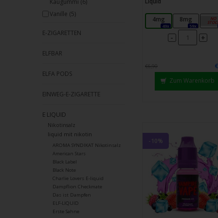
Liquid
Kaugummi
(6)
Vanille
(5)
4mg
8mg
12m
49x
59x
E-ZIGARETTEN
-
+
ELFBAR
€6,90
ELFA PODS
Zum Warenkorb
EINWEG-E-ZIGARETTE
E LIQUID
Nikotinsalz
liquid mit nikotin
-10%
AROMA SYNDIKAT Nikotinsalz
American Stars
Black Label
Black Note
Charlie Lovers E-liquid
Dampflion Checkmate
Das ist Dampfen
ELF-LIQUID
Erste Sahne