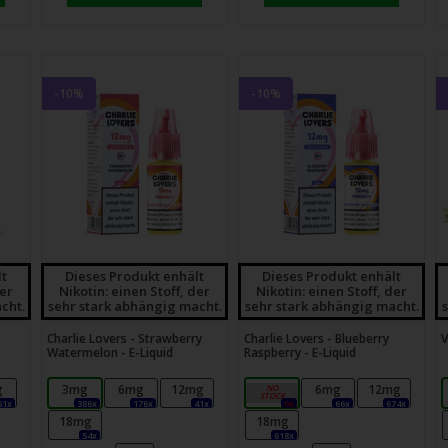
-10%
-10%
lt
Dieses Produkt enhält
Dieses Produkt enhält
der
Nikotin: einen Stoff, der
Nikotin: einen Stoff, der
cht.
sehr stark abhängig macht.
sehr stark abhängig macht.
Charlie Lovers - Strawberry
Charlie Lovers - Blueberry
V
Watermelon - E-Liquid
Raspberry - E-Liquid
g
3mg
6mg
12mg
3mg
6mg
12mg
51x
386x
176x
41x
0x
66x
674x
18mg
18mg
54x
618x