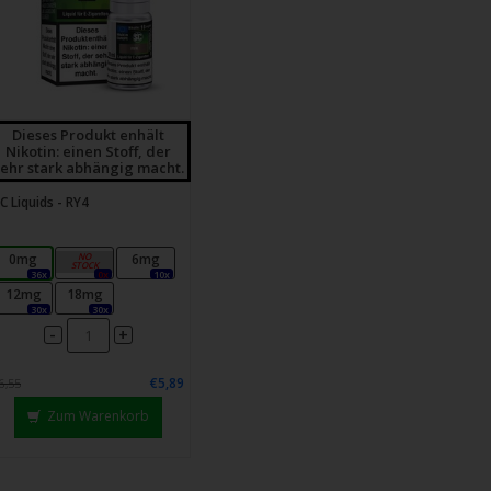
Dieses Produkt enhält
Nikotin: einen Stoff, der
sehr stark abhängig macht.
C Liquids - RY4
0mg
3mg
6mg
36x
0x
10x
12mg
18mg
30x
30x
-
+
€5,89
6,55
Zum Warenkorb