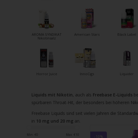
verfü
Ergeb
ausz
Drüc
die
AROMA SYNDIKAT
American Stars
Black Label
Nikotinsalz
Einga
um
zum
ausg
Suche
Horror Juice
InnoCigs
Liquider
zu
gelan
Benu
Liquids mit Nikotin
, auch als
Freebase E-Liquids
be
von
spürbaren Throat-Hit, der besonders bei höheren Nik
Touc
Freebase Liquids sind seit vielen Jahren die Standar
könn
in
10 mg und 20 mg
an.
Touc
und
Min: €
0
Max: €
10
-10%