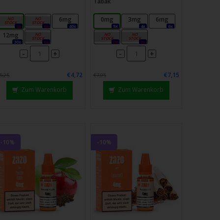
Tabak
0mg
3mg
6mg
0mg
3mg
6mg
0x
0x
40x
5x
4x
6x
12mg
18mg
9mg
18mg
30x
0x
0x
0x
-
-
+
+
€4,72
€7,15
5,25
€7,95
Zum Warenkorb
Zum Warenkorb
-10%
-10%