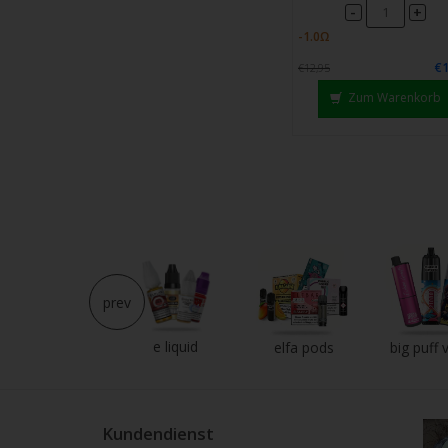
-
+
€1
€12,95
Zum Warenkorb
prev
e liquid
neu im shop
elfa pods
big puff 
Kundendienst