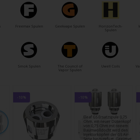
gbare
nis
uwählen.
ke
n
Freemax Spulen
Geekvape Spulen
HorizonTech-
Spulen
betaste,
ewählten
Smok Spulen
The Council of
Uwell Coils
Va
Vapor Spulen
rgebnis
gen.
tzer
-10%
-10%
hgeräten
Eleaf GS Ersatzspule 0,75
en
Ohm, ein neuer Düsenkopf
h-
von 0,75 Ohm mit reinem
Baumwolldocht wird den
Injektorköpfen der GS Air-
Serie hinzugefügt. Geeignet