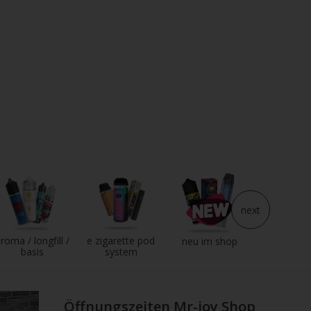
next
roma / longfill /
e zigarette pod
e liqui
neu im shop
basis
system
Öffnungszeiten Mr-joy Shop