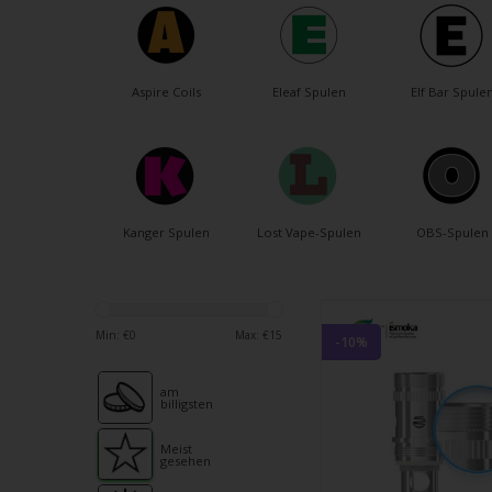
verfü
Ergeb
ausz
Drüc
Aspire Coils
Eleaf Spulen
Elf Bar Spule
die
Einga
um
zum
ausg
Kanger Spulen
Lost Vape-Spulen
OBS-Spulen
Suche
zu
gelan
Benu
Min: €
0
Max: €
15
-10%
von
Touc
am
billigsten
könn
Touc
Meist
gesehen
und