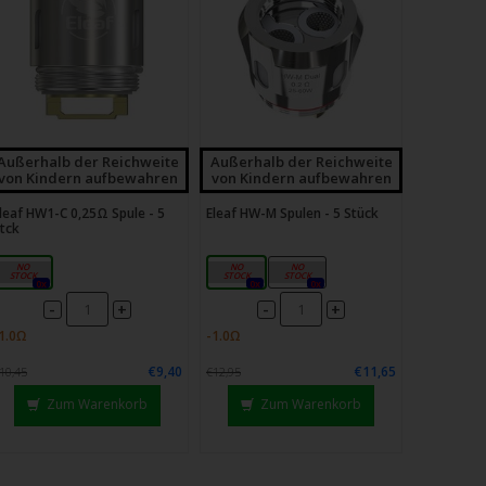
Außerhalb der Reichweite
Außerhalb der Reichweite
von Kindern aufbewahren
von Kindern aufbewahren
leaf HW1-C 0,25Ω Spule - 5
Eleaf HW-M Spulen - 5 Stück
tck
0,25 Ω
0,15Ω
0,2Ω
0x
0x
0x
-
-
+
+
€9,40
€11,65
10,45
€12,95
Zum Warenkorb
Zum Warenkorb