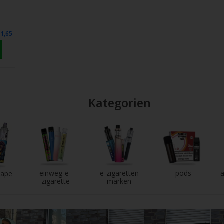
1,65
Kategorien
einweg-e-
e-zigaretten
pods
a
vape
zigarette
marken