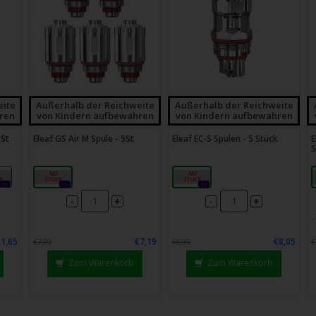
eite
Außerhalb der Reichweite
Außerhalb der Reichweite
ren
von Kindern aufbewahren
von Kindern aufbewahren
5St
Eleaf GS Air M Spule - 5St
Eleaf EC-S Spulen - 5 Stück
E
S
Ω
0,6Ω
0,6Ω
0x
0x
0x
-
-
+
+
1,65
€7,19
€8,05
€7,99
€8,95
€
Zum Warenkorb
Zum Warenkorb