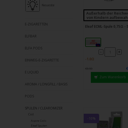
Strei
Neueste
verw
Außerhalb der Reichw
von Kindern aufbewah
E-ZIGARETTEN
Eleaf ECML-Spule 0,75Ω - 
ELFBAR
0,75 Ω
0x
ELFA PODS
-
+
EINWEG-E-ZIGARETTE
€8,50
E LIQUID
Zum Warenkorb
AROMA / LONGFILL / BASIS
PODS
SPULEN / CLEAROMIZER
Coil
-10%
Aspire Coils
Eleaf Spulen