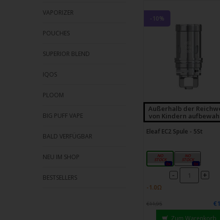
VAPORIZER
-10%
POUCHES
SUPERIOR BLEND
IQOS
PLOOM
Außerhalb der Reichw
von Kindern aufbewah
BIG PUFF VAPE
Eleaf EC2 Spule - 5St
BALD VERFÜGBAR
0,3Ω
0,5Ω
NEU IM SHOP
0x
0x
-
+
BESTSELLERS
€1
€11,95
Zum Warenkorb