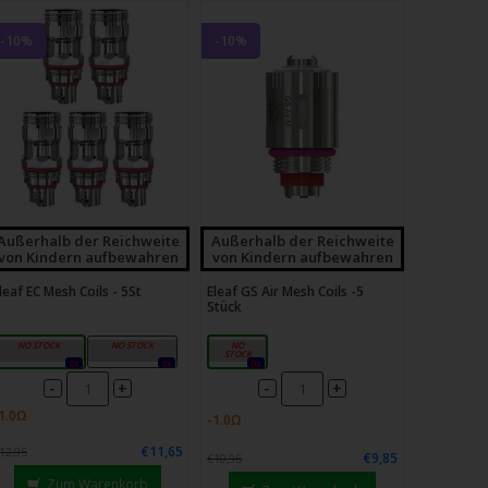
-10%
-10%
Außerhalb der Reichweite
Außerhalb der Reichweite
von Kindern aufbewahren
von Kindern aufbewahren
leaf EC Mesh Coils - 5St
Eleaf GS Air Mesh Coils -5
Stück
EC-M - 0,15 Ω
EC-N - 0,15 Ω
0,35Ω
0x
0x
0x
-
-
+
+
€11,65
12,95
€9,85
€10,95
Zum Warenkorb