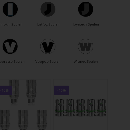
Innokin Spulen
Justfog Spulen
Joyetech-Spulen
poresso Spulen
Voopoo Spulen
Wismec Spulen
-10%
-10%