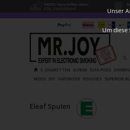
FREIES Verschiffen oben:
B
€38,- Deutschland
L
Unser An
Um diese 
Verw
E-ZIGARETTEN
ELFBAR
ELFA PODS
EINWEG
die
MODS
DIY
VAPORIZER
POUCHES
SUPERIOR B
Pfeile
nach
oben
und
Eleaf Spulen
unten
um
das