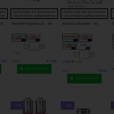
chgesten
für Eleaf GS-Air, GS Tank
und GS Air 2.
enden.
eite
Außerhalb der Reichweite
Außerhalb der Reichweite
ren
von Kindern aufbewahren
von Kindern aufbewahren
5St
Eleaf HW-N Spule 0.2Ω - 5St
Eleaf GS-Luftspulen - 5St
E
0,2 Ω
0,25 Ω
Ni-0,15 Ω
0,75 Ω
0x
0x
0x
0x
1,2Ω
1,5Ω
-
+
0x
1x
-
+
€7,65
€11,65
€12,95
&
Zum Warenkorb
€
€8,95
€9,95
Zum Warenkorb
-10%
-10%