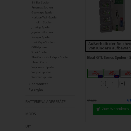
Elf Bar Spulen
Freemax Spulen
Geekvape Spulen
HorizonTech-Spulen
Innokin Spulen
Justfog Spulen
Joyetech-Spulen
Kanger Spulen
Lost Vape-Spulen
Außerhalb der Reichw
von Kindern aufbewah
OBS-Spulen
Smok Spulen
Eleaf GTL Series Spulen - 
The Council of Vapor Spulen
Uwell Coils
Vaporesso Spulen
0,4 Ω
0,8 Ω
1,2 
Voopoo Spulen
0x
0x
Wismec Spulen
-
+
Clearomizer
Pyrexglas
€1
€12,95
BATTERIEN/LADEGERÄTE
Zum Warenkorb
MODS
DIY