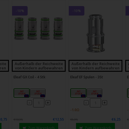
-10%
-10%
eite
Außerhalb der Reichweite
Außerhalb der Reichweite
ren
von Kindern aufbewahren
von Kindern aufbewahren
Eleaf GX Coil - 4 Stk
Eleaf EF Spulen - 3St
E
0,2 Ω
0,5 Ω
0,3 Ω
0,6 Ω M.
0x
0x
0x
0x
-
-
+
+
0,75
€12,55
€6,25
€13,95
€6,95
€
Zum Warenkorb
Zum Warenkorb