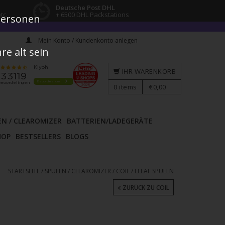
Deutsche Post DHL
tc.
+ 6500 DHL Packstations
 Personen
Mein Konto / Kundenkonto anlegen
e alt sein
IHR WARENKORB
0
items
€0,00
EN / CLEAROMIZER
BATTERIEN/LADEGERÄTE
HOP
BESTSELLERS
BLOGS
STARTSEITE
/
SPULEN / CLEAROMIZER
/
COIL
/
ELEAF SPULEN
ZURÜCK ZU COIL