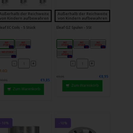
Außerhalb der Reichweite
Außerhalb der Reichweite
von Kindern aufbewahren
von Kindern aufbewahren
leaf EC Coils - 5 Stück
Eleaf GZ Spulen - 5St
0,3Ω
0,5Ω
0,2 Ω
0,4 Ω
0,8 Ω
0x
0x
0x
0x
0x
Ni-0,15 Ω
1,2 Ω
0x
0x
-
-
+
+
€8,95
€9,95
€9,85
10,95
Zum Warenkorb
Zum Warenkorb
-10%
-10%