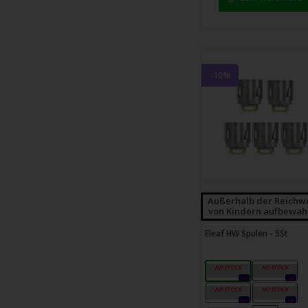
-10%
Außerhalb der Reichw
von Kindern aufbewah
Eleaf HW Spulen - 5St
HW1-0,2Ω
HW2-0,3Ω
0x
0x
HW3-0,2Ω
HW4-0,3Ω
0x
0x