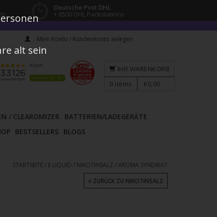
Deutsche Post DHL
tc.
+ 6500 DHL Packstations
 Personen
Mein Konto / Kundenkonto anlegen
e alt sein
IHR WARENKORB
0
items
€0,00
EN / CLEAROMIZER
BATTERIEN/LADEGERÄTE
HOP
BESTSELLERS
BLOGS
STARTSEITE
/
E LIQUID
/
NIKOTINSALZ
/
AROMA SYNDIKAT
ZURÜCK ZU NIKOTINSALZ