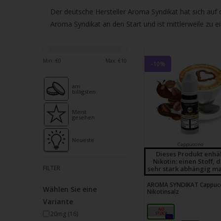
verfü
Der deutsche Hersteller Aroma Syndikat hat sich auf di
Ergeb
Aroma Syndikat an den Start und ist mittlerweile zu
ausz
Drüc
die
Min: €
0
Max: €
10
Einga
-10%
um
am
zum
billigsten
ausg
Suche
Meist
gesehen
zu
gelan
Neueste
Cappuccino
Benu
Dieses Produkt enhä
Nikotin: einen Stoff, 
von
FILTER
sehr stark abhängig ma
Touc
AROMA SYNDIKAT Cappuc
könn
Wählen Sie eine
Nikotinsalz
Touc
Variante
20mg
und
20mg
(16)
0x