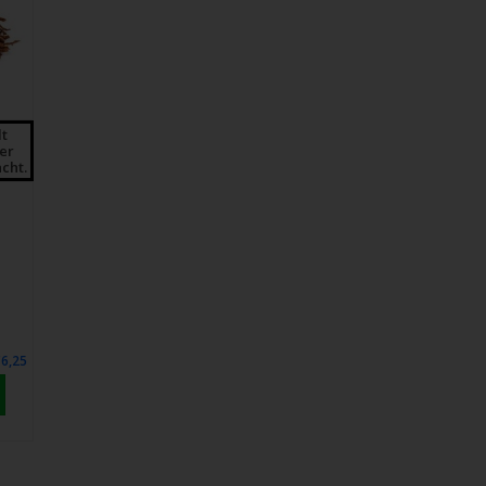
lt
der
cht.
€6,25