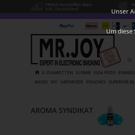
FREIES Verschiffen oben:
B
€38,- Deutschland
L
Unser An
Um diese 
Verw
E-ZIGARETTEN
ELFBAR
ELFA PODS
EINWEG
die
MODS
DIY
VAPORIZER
POUCHES
SUPERIOR B
Pfeile
nach
oben
und
AROMA SYNDIKAT
unten
um
das