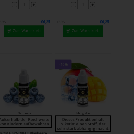
-
-
+
+
€6,25
€6,25
6,95
€6,95
Zum Warenkorb
Zum Warenkorb
-10%
Blaubeere
Mango Ice
Außerhalb der Reichweite
Dieses Produkt enhält
von Kindern aufbewahren
Nikotin: einen Stoff, der
sehr stark abhängig macht.
ROMA SYNDIKAT Blaubeere