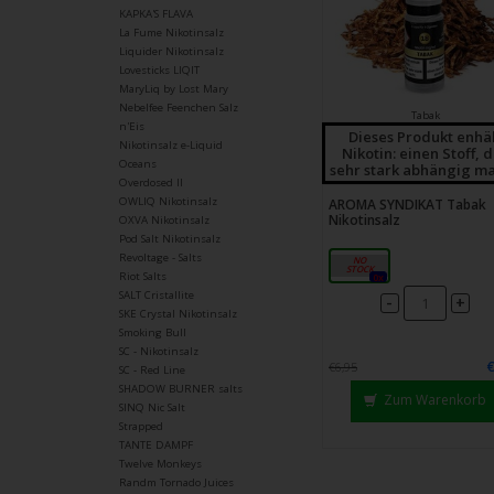
KAPKA'S FLAVA
La Fume Nikotinsalz
Liquider Nikotinsalz
Lovesticks LIQIT
MaryLiq by Lost Mary
Nebelfee Feenchen Salz
Tabak
n'Eis
Dieses Produkt enhä
Nikotinsalz e-Liquid
Nikotin: einen Stoff, 
Oceans
sehr stark abhängig ma
Overdosed II
OWLIQ Nikotinsalz
AROMA SYNDIKAT Tabak
Nikotinsalz
OXVA Nikotinsalz
Pod Salt Nikotinsalz
Revoltage - Salts
18mg
Riot Salts
0x
SALT Cristallite
-
+
SKE Crystal Nikotinsalz
Smoking Bull
SC - Nikotinsalz
€6,95
SC - Red Line
SHADOW BURNER salts
Zum Warenkorb
SINQ Nic Salt
Strapped
TANTE DAMPF
Twelve Monkeys
Randm Tornado Juices