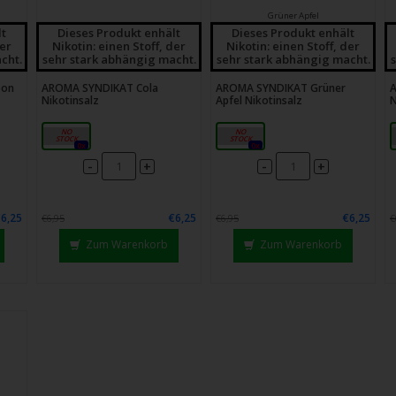
Grüner Apfel
lt
Dieses Produkt enhält
Dieses Produkt enhält
der
Nikotin: einen Stoff, der
Nikotin: einen Stoff, der
cht.
sehr stark abhängig macht.
sehr stark abhängig macht.
bon
AROMA SYNDIKAT Cola
AROMA SYNDIKAT Grüner
A
Nikotinsalz
Apfel Nikotinsalz
N
18mg
18mg
0x
0x
-
-
+
+
€6,25
€6,25
€6,25
€6,95
€6,95
€
Zum Warenkorb
Zum Warenkorb