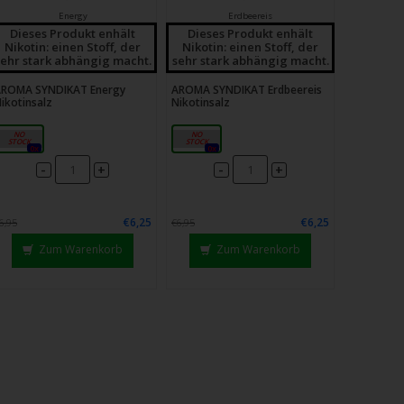
Energy
Erdbeereis
Dieses Produkt enhält
Dieses Produkt enhält
Nikotin: einen Stoff, der
Nikotin: einen Stoff, der
sehr stark abhängig macht.
sehr stark abhängig macht.
ROMA SYNDIKAT Energy
AROMA SYNDIKAT Erdbeereis
ikotinsalz
Nikotinsalz
18mg
18mg
0x
0x
-
-
+
+
€6,25
€6,25
6,95
€6,95
Zum Warenkorb
Zum Warenkorb