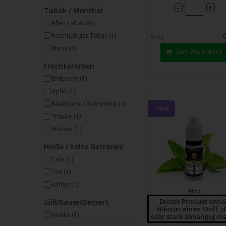
Strei
-
+
Tabak / Menthol
verw
Alles Tabak
(1)
Reichhaltiger Tabak
(1)
€6,95
Minze
(1)
Zum Warenkorb
Fruchtaromen
Erdbeere
(1)
Apfel
(1)
Blaubeere / Beerenmix
(1)
-10%
Traube
(1)
Melone
(1)
Heiße / kalte Getränke
Cola
(1)
Tee
(1)
Kaffee
(1)
Minz
Dieses Produkt enhä
Süß/Sauer/Dessert
Nikotin: einen Stoff, 
Vanille
(1)
sehr stark abhängig ma