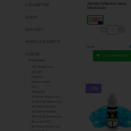
AROMA SYNDIKAT Minz
E-ZIGARETTEN
Nikotinsalz
ELFBAR
18mg
0x
-
+
ELFA PODS
EINWEG-E-ZIGARETTE
€6,95
E LIQUID
Zum Warenkorb
Nikotinsalz
187 Nikotinsalz
5EL Salt
6Rabbits
Adalya NicSalt
Aisu
-10%
Allday2Go
Al Fakher Nikotinsalz
Al Massiva Nikotinsalz
ANTIMATTER Salts
AROMA SYNDIKAT
Bad Candy Nikotinsalz
Bar Juice 5000
Bar Series Nikotinsalz