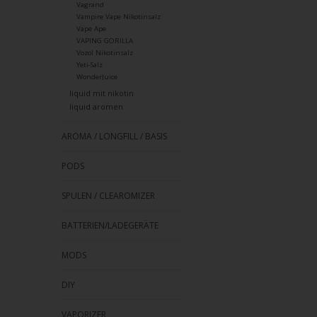
Vagrand
Vampire Vape Nikotinsalz
Vape Ape
VAPING GORILLA
Vozol Nikotinsalz
Yeti-Salz
WonderJuice
liquid mit nikotin
liquid aromen
AROMA / LONGFILL / BASIS
PODS
SPULEN / CLEAROMIZER
BATTERIEN/LADEGERÄTE
MODS
DIY
VAPORIZER