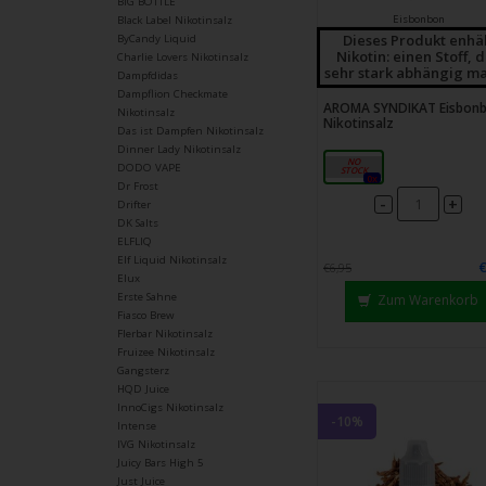
BIG BOTTLE
Eisbonbon
Black Label Nikotinsalz
Dieses Produkt enhä
ByCandy Liquid
Nikotin: einen Stoff, 
Charlie Lovers Nikotinsalz
sehr stark abhängig ma
Dampfdidas
Dampflion Checkmate
AROMA SYNDIKAT Eisbon
Nikotinsalz
Nikotinsalz
Das ist Dampfen Nikotinsalz
Dinner Lady Nikotinsalz
18mg
DODO VAPE
0x
Dr Frost
-
+
Drifter
DK Salts
ELFLIQ
Elf Liquid Nikotinsalz
€6,95
Elux
Erste Sahne
Zum Warenkorb
Fiasco Brew
Flerbar Nikotinsalz
Fruizee Nikotinsalz
Gangsterz
HQD Juice
InnoCigs Nikotinsalz
-10%
Intense
IVG Nikotinsalz
Juicy Bars High 5
Just Juice