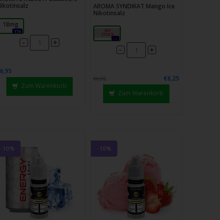
ikotinsalz
AROMA SYNDIKAT Mango Ice
Nikotinsalz
18mg
18mg
17x
0x
-
+
-
+
6,95
€6,25
€6,95
Zum Warenkorb
Zum Warenkorb
-10%
-10%