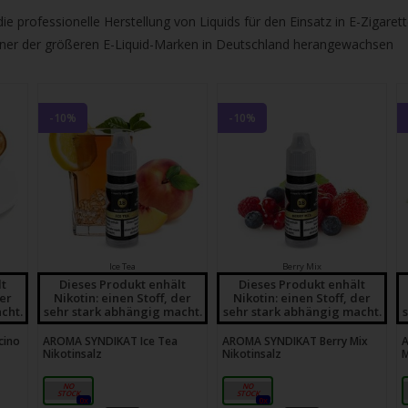
gbare
e professionelle Herstellung von Liquids für den Einsatz in E-Zigarett
nis
 einer der größeren E-Liquid-Marken in Deutschland herangewachsen
uwählen.
ke
betaste,
-10%
-10%
ewählten
rgebnis
gen.
Ice Tea
Berry Mix
tzer
lt
Dieses Produkt enhält
Dieses Produkt enhält
der
Nikotin: einen Stoff, der
Nikotin: einen Stoff, der
cht.
sehr stark abhängig macht.
sehr stark abhängig macht.
hgeräten
cino
AROMA SYNDIKAT Ice Tea
AROMA SYNDIKAT Berry Mix
en
Nikotinsalz
Nikotinsalz
M
h-
18mg
18mg
0x
0x