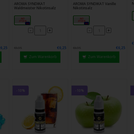
N
AROMA SYNDIKAT
AROMA SYNDIKAT Vanille
Waldmeister Nikotinsalz
Nikotinsalz
18mg
18mg
0x
0x
-
-
+
+
€
€6,25
€6,25
€6,25
€6,95
€6,95
Zum Warenkorb
Zum Warenkorb
-10%
-10%