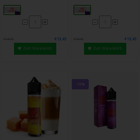
14ml
14ml
0x
0x
-
-
+
+
€13,45
€13,45
€14,95
€14,95
Zum Warenkorb
Zum Warenkorb
-10%