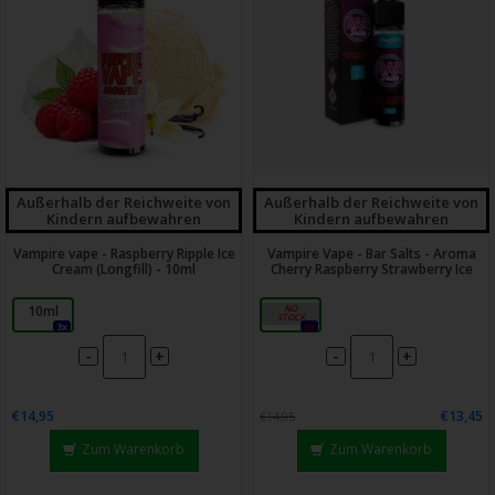
Außerhalb der Reichweite von
Außerhalb der Reichweite von
Kindern aufbewahren
Kindern aufbewahren
Vampire vape - Raspberry Ripple Ice
Vampire Vape - Bar Salts - Aroma
Cream (Longfill) - 10ml
Cherry Raspberry Strawberry Ice
10ml
10ml
3x
0x
-
-
+
+
€14,95
€13,45
€14,95
Zum Warenkorb
Zum Warenkorb