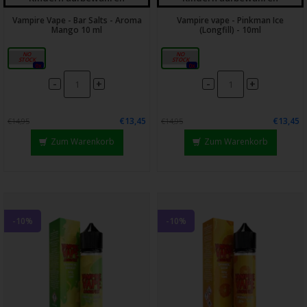
Vampire Vape - Bar Salts - Aroma
Vampire vape - Pinkman Ice
Mango 10 ml
(Longfill) - 10ml
10ml
14ml
0x
0x
-
-
+
+
€13,45
€13,45
€14,95
€14,95
Zum Warenkorb
Zum Warenkorb
-10%
-10%