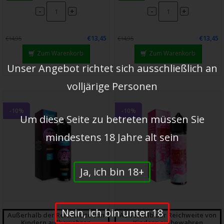
-
-
+
+
€13,45
€13,45
€14,95
€14,95
Zum Warenkorb
Zum Warenkorb
Unser Angebot richtet sich ausschließlich an
volljärige Personen
-10%
-10%
Um diese Seite zu betreten müssen Sie
mindestens 18 Jahre alt sein
Ja, ich bin 18+
Nein, ich bin unter 18
Außerhalb der Reichweite von
Außerhalb der Reichweite von
Kindern aufbewahren
Kindern aufbewahren