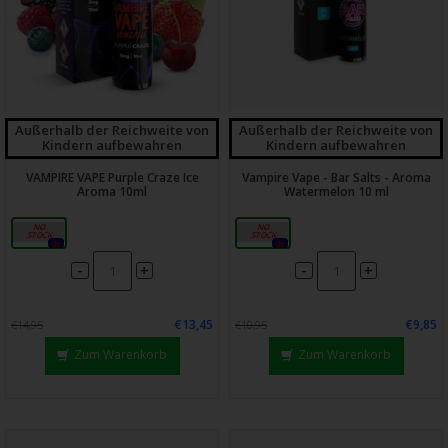
Außerhalb der Reichweite von
Außerhalb der Reichweite von
Kindern aufbewahren
Kindern aufbewahren
VAMPIRE VAPE Purple Craze Ice
Vampire Vape - Bar Salts - Aroma
Aroma 10ml
Watermelon 10 ml
10ml
10ml
0x
0x
-
-
+
+
€13,45
€9,85
€14,95
€10,95
Zum Warenkorb
Zum Warenkorb