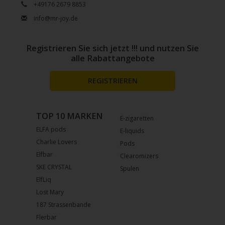
+49176 2679 8853
info@mr-joy.de
Registrieren Sie sich jetzt !!! und nutzen Sie
alle Rabattangebote
REGISTRIEREN
TOP 10 MARKEN
E-zigaretten
ELFA pods
E-liquids
Charlie Lovers
Pods
Elfbar
Clearomizers
SKE CRYSTAL
Spulen
ElfLiq
Lost Mary
187 Strassenbande
Flerbar