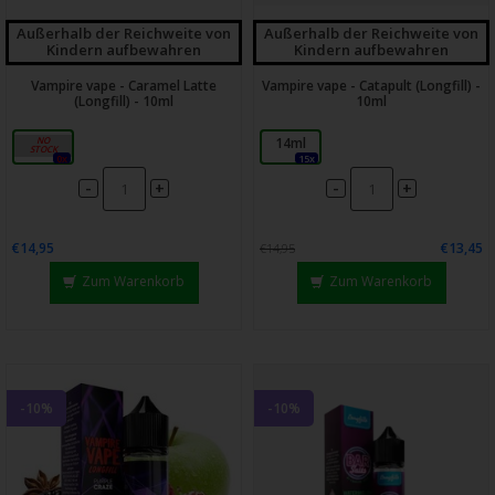
Außerhalb der Reichweite von
Außerhalb der Reichweite von
Kindern aufbewahren
Kindern aufbewahren
Vampire vape - Caramel Latte
Vampire vape - Catapult (Longfill) -
(Longfill) - 10ml
10ml
10ml
14ml
0x
15x
-
-
+
+
€14,95
€13,45
€14,95
Zum Warenkorb
Zum Warenkorb
-10%
-10%