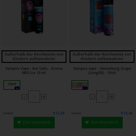
Außerhalb der Reichweite von
Außerhalb der Reichweite von
Kindern aufbewahren
Kindern aufbewahren
Vampire Vape - Bar Salts - Aroma
Vampire vape - Heisenberg Grape
NRG Ice 10 ml
(Longfill) - 10ml
10ml
14ml
3x
0x
-
-
+
+
€13,45
€13,45
€14,95
€14,95
Zum Warenkorb
Zum Warenkorb