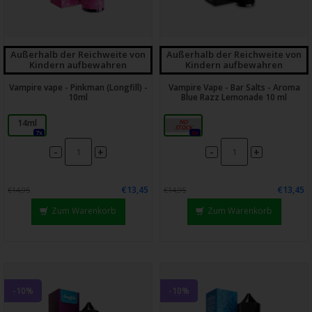
Außerhalb der Reichweite von
Außerhalb der Reichweite von
Kindern aufbewahren
Kindern aufbewahren
Vampire vape - Pinkman (Longfill) -
Vampire Vape - Bar Salts - Aroma
10ml
Blue Razz Lemonade 10 ml
14ml
10ml
7x
0x
-
-
+
+
€13,45
€13,45
€14,95
€14,95
Zum Warenkorb
Zum Warenkorb
-10%
-10%