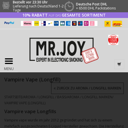
Bestellt vor 23:30 Uhr
Deutsche Post DHL
Lieferung nach Deutschland 1-2
+ 6500 DHL Packstations
Tage
10% RABATT
GESAMTE SORTIMENT
AUF DAS
MENU
Vampire Vape (Longfill)
ZURÜCK ZU AROMA / LONGFILL MARKEN
STARTSEITE
/
AROMA / LONGFILL / BASIS
/
AROMA / LONGFILL MARKEN
/
VAMPIRE VAPE (LONGFILL)
Vampire vape Longfills
Vampire vape wurde im Jahr 2012 gegründet und hat sich zu einem
mehrfach ausgezeichneten E-Liquid Hersteller gewachsen. Die Herstellung